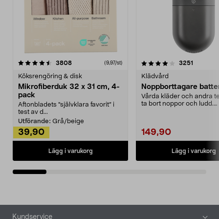
4.0av 5 stjärnor
recensioner
4.5av 5 stjärnor
recensio
3808
3251
(9,97/st)
Köksrengöring & disk
Klädvård
Mikrofiberduk 32 x 31 cm, 4-
Noppborttagare batter
pack
Vårda kläder och andra tex
ta bort noppor och ludd.
Aftonbladets "självklara favorit” i
Noppborttagaren fräs...
test av d...
Utförande:
Grå/beige
39,90
149,90
Lägg i varukorg
Lägg i varukorg
Sidfot
Kundservice