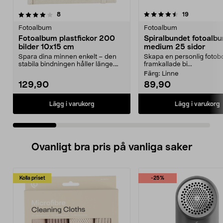
4.5 av 5 stjärnor
recensioner
5.0 av 5 stjärnor
recensioner
8
19
Fotoalbum
Fotoalbum
Fotoalbum plastfickor 200
Spiralbundet fotoalb
bilder 10x15 cm
medium 25 sidor
Spara dina minnen enkelt – den
Skapa en personlig foto
stabila bindningen håller länge.
framkallade bi...
Fotoalbum i tyg ...
Färg:
Linne
129,90
89,90
Lägg i varukorg
Lägg i varukorg
Ovanligt bra pris på vanliga saker
Kolla priset
-25%