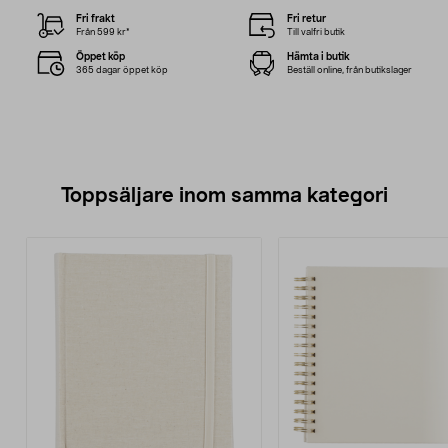
Fri frakt
Fri retur
Från 599 kr*
Till valfri butik
Öppet köp
Hämta i butik
365 dagar öppet köp
Beställ online, från butikslager
Toppsäljare inom samma kategori