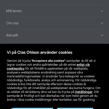
Mitt konto
Om oss
Aktuellt
Våra bolag
Vi på Clas Ohlson använder cookies
Hitta butik
Genom att trycka
”Acceptera alla cookies”
samtycker du till att vi
lagrar cookies och andra spårtekniker på din enhet
enligt vår
cookiepolicy
för att förbättra upplevelsen på vår webbplats,
SE
NO
FI
analysera webbplatsens användning samt anpassa våra
marknadsföringsinsatser. Vi använder fyra kategorier av cookies:
nödvändiga, funktionella, analys och annonsering. För nödvändiga
cookies krävs inte ditt samtycke eftersom dessa cookies är
nödvändiga för att innehållet på webbplatsen ska kunna fungera. Om
du istället vill skräddarsy dina val kan du trycka på
inställningar
. Ditt
samtycke är frivilligt och kan återkallas när som helst genom att du
ändrar i dina cookie-inställningar eller kontaktar oss för guidning.
Köpvillkor
Privacy statement
Klubbvillkor
För företag
Ändra till priser exklusive moms