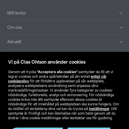
Mitt konto
Om oss
Aktuellt
Våra bolag
Vi på Clas Ohlson använder cookies
Hitta butik
Genom att trycka
”Acceptera alla cookies”
samtycker du till att vi
lagrar cookies och andra spårtekniker på din enhet
enligt vår
cookiepolicy
för att förbättra upplevelsen på vår webbplats,
SE
NO
FI
analysera webbplatsens användning samt anpassa våra
marknadsföringsinsatser. Vi använder fyra kategorier av cookies:
nödvändiga, funktionella, analys och annonsering. För nödvändiga
cookies krävs inte ditt samtycke eftersom dessa cookies är
nödvändiga för att innehållet på webbplatsen ska kunna fungera. Om
du istället vill skräddarsy dina val kan du trycka på
inställningar
. Ditt
samtycke är frivilligt och kan återkallas när som helst genom att du
ändrar i dina cookie-inställningar eller kontaktar oss för guidning.
Köpvillkor
Privacy statement
Klubbvillkor
För företag
Ändra till priser exklusive moms