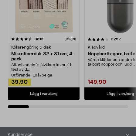
4.0av 5 stjärnor
recensioner
4.5av 5 stjärnor
recensio
3813
3252
(9,97/st)
Köksrengöring & disk
Klädvård
Mikrofiberduk 32 x 31 cm, 4-
Noppborttagare batter
pack
Vårda kläder och andra tex
ta bort noppor och ludd.
Aftonbladets "självklara favorit” i
Noppborttagaren fräs...
test av d...
Utförande:
Grå/beige
39,90
149,90
Lägg i varukorg
Lägg i varukorg
Sidfot
Kundservice