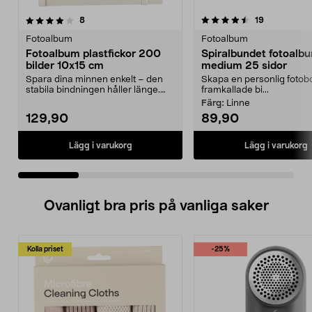
4.5 av 5 stjärnor
recensioner
4.0 av 5 stjärnor
recensioner
8
19
Fotoalbum
Fotoalbum
Fotoalbum plastfickor 200
Spiralbundet fotoalb
bilder 10x15 cm
medium 25 sidor
Spara dina minnen enkelt – den
Skapa en personlig foto
stabila bindningen håller länge.
framkallade bi...
Fotoalbum i tyg ...
Färg:
Linne
129,90
89,90
Lägg i varukorg
Lägg i varukorg
Ovanligt bra pris på vanliga saker
Kolla priset
-25%