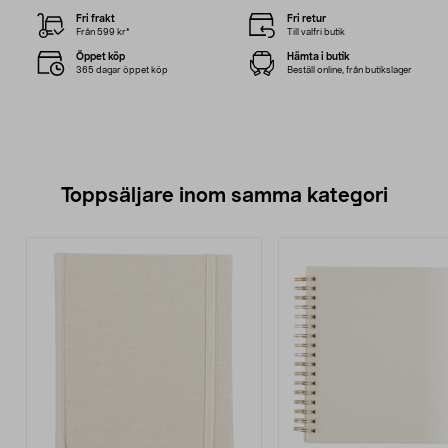
Fri frakt
Fri retur
Från 599 kr*
Till valfri butik
Öppet köp
Hämta i butik
365 dagar öppet köp
Beställ online, från butikslager
Toppsäljare inom samma kategori