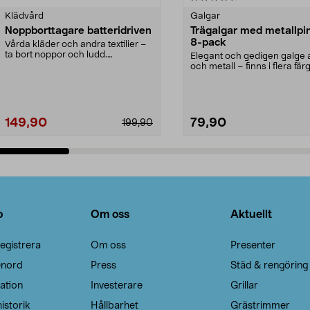
Klädvård
Galgar
Noppborttagare batteridriven
Trägalgar med metallpi
8-pack
Vårda kläder och andra textilier –
ta bort noppor och ludd.
Elegant och gedigen galge a
Noppborttagaren fräs...
och metall – finns i flera färg
Galge med sv...
149,90
79,90
199,90
Lägg i varukorg
Lägg i varukorg
o
Om oss
Aktuellt
egistrera
Om oss
Presenter
enord
Press
Städ & rengöring
ation
Investerare
Grillar
istorik
Hållbarhet
Grästrimmer