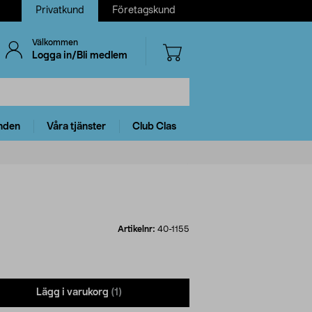
Privatkund
Företagskund
Välkommen
Logga in/Bli medlem
nden
Våra tjänster
Club Clas
Artikelnr:
40-1155
Lägg i varukorg
(1)