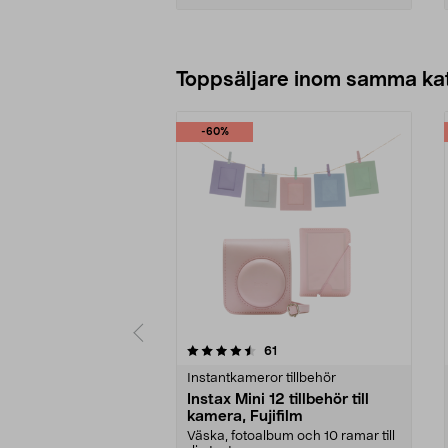
Lägg i varukorg
Toppsäljare inom samma ka
-60%
5 av 5 stjärnor
4.5 av 5 stjärnor
recensioner
61
Instantkameror tillbehör
Instax Mini 12 tillbehör till
kamera, Fujifilm
Väska, fotoalbum och 10 ramar till