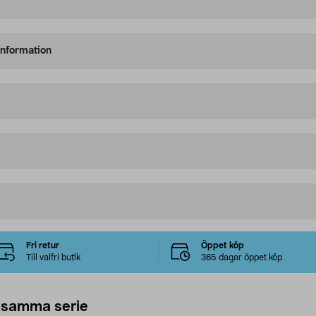
information
Fri retur
Öppet köp
Till valfri butik
365 dagar öppet köp
 samma serie