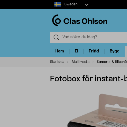
Select
Sweden
market
Hem
El
Fritid
Bygg
Startsida
Multimedia
Kameror & tillbehö
Fotobox för instant-