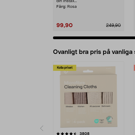
din Instax...
Färg:
Rosa
99,90
249,90
Ovanligt bra pris på vanliga
Kolla priset
5av 5 stjärnor
4.0av 5 stjärnor
recensioner
3808