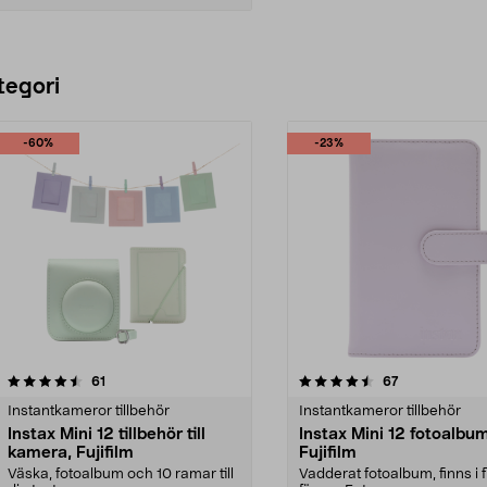
Lägg i varukorg
tegori
-60%
-23%
4.5 av 5 stjärnor
recensioner
recensioner
61
67
0.0 av 5 stjärnor
Instantkameror tillbehör
Instantkameror tillbehör
Instax Mini 12 tillbehör till
Instax Mini 12 fotoalbum
kamera, Fujifilm
Fujifilm
Väska, fotoalbum och 10 ramar till
Vadderat fotoalbum, finns i f