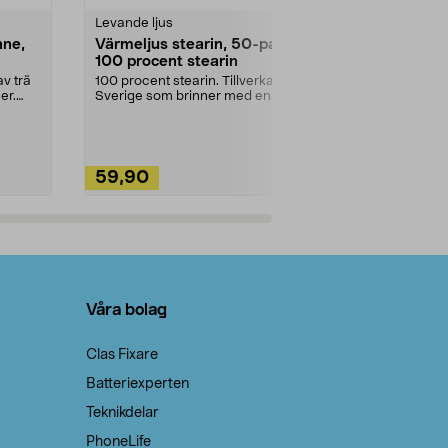
Levande ljus
Rengöringsm
nne,
Värmeljus stearin, 50-pack,
Bikarbonat
100 procent stearin
Ett allsidigt 
städning och 
v trä
100 procent stearin. Tillverkade i
ute. Städa med
er.
Sverige som brinner med en
vacker och sotfri ...
59,90
49,90
Lägg i varukorg
Lägg
Våra bolag
Clas Fixare
Batteriexperten
Teknikdelar
PhoneLife