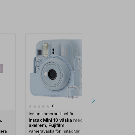
-60%
4.5 av 5 stjärnor
5.0
6
recensioner
0
Instantkameror tillbehör
Instantkamero
,
Instax Mini 13 väska med
Instax Mini 1
axelrem, Fujifilm
kamera, Fuj
lera
Kameraväska för Instax Mini 13 –
Väska, fotoal