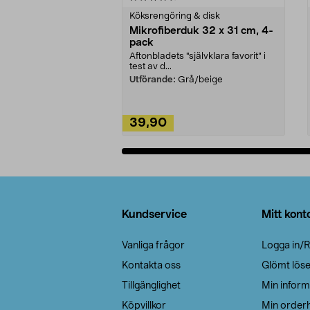
Köksrengöring & disk
Mikrofiberduk 32 x 31 cm, 4-
pack
Aftonbladets "självklara favorit” i
test av d...
Utförande:
Grå/beige
39,90
Lägg i varukorg
Sidfot
Kundservice
Mitt kont
Vanliga frågor
Logga in/R
Kontakta oss
Glömt lös
Tillgänglighet
Min inform
Köpvillkor
Min orderh