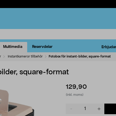
Multimedia
Reservdelar
Erbjuda
r
Instantkameror tillbehör
Fotobox för instant-bilder, square-format
bilder, square-format
129,90
(inkl. moms)
Product
quantity