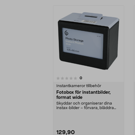
recensioner
0
0 av 5 stjärnor
0.0 av 5 stjärnor
Instantkameror tillbehör
Fotobox för instantbilder,
format wide
Skyddar och organiserar dina
instax-bilder – förvara, bläddra
och sortera. Fotob...
129,90