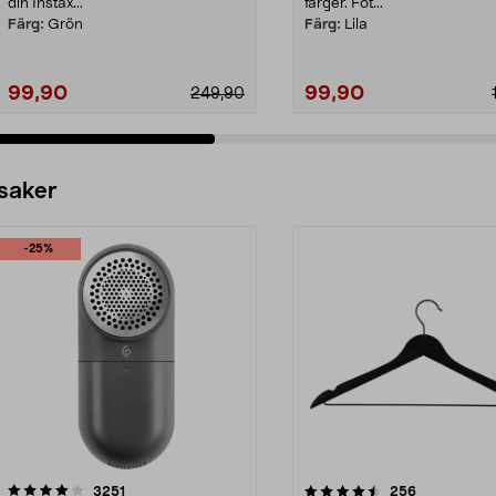
din Instax...
färger. Fot...
Färg:
Grön
Färg:
Lila
99,90
99,90
249,90
 saker
-25%
4.5av 5 stjärnor
recensioner
4.0av 5 stjärnor
recensioner
3251
256