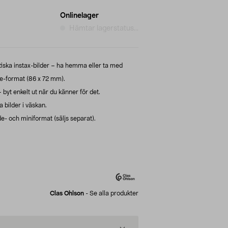
Onlinelager
Hämtar lagerstatus...
iska instax-bilder – ha hemma eller ta med
re-format (86 x 72 mm).
– byt enkelt ut när du känner för det.
a bilder i väskan.
de- och miniformat (säljs separat).
Clas Ohlson
-
Se alla produkter