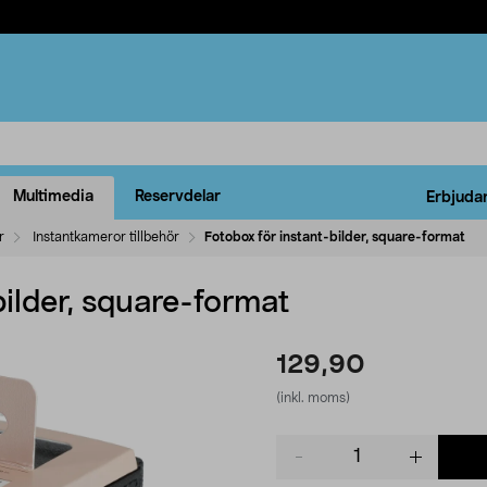
Multimedia
Reservdelar
Erbjuda
r
Instantkameror tillbehör
Fotobox för instant-bilder, square-format
bilder, square-format
129,90
(inkl. moms)
Product
quantity