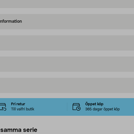
information
Fri retur
Öppet köp
Till valfri butik
365 dagar öppet köp
 samma serie