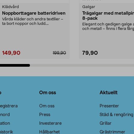
Klädvård
Galgar
Noppborttagare batteridriven
Trägalgar med metallpi
8-pack
Vårda kläder och andra textilier –
ta bort noppor och ludd.
Elegant och gedigen galge a
Noppborttagaren fräs...
och metall – finns i flera färg
Galge med sv...
149,90
79,90
199,90
Lägg i varukorg
Lägg i varukorg
o
Om oss
Aktuellt
egistrera
Om oss
Presenter
enord
Press
Städ & rengöring
ation
Investerare
Grillar
istorik
Hållbarhet
Grästrimmer