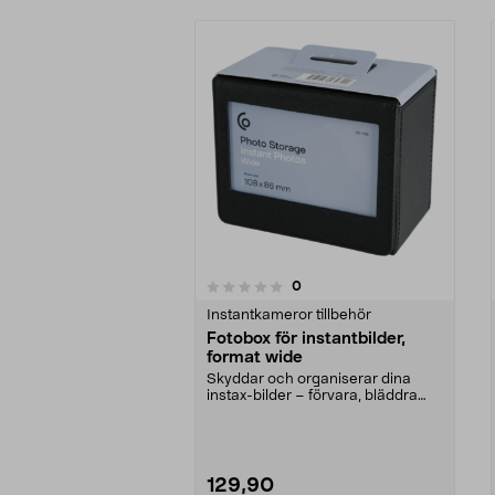
recensioner
0
0 av 5 stjärnor
0.0 av 5 stjärnor
Instantkameror tillbehör
Fotobox för instantbilder,
format wide
Skyddar och organiserar dina
instax-bilder – förvara, bläddra
och sortera. Fotob...
129,90