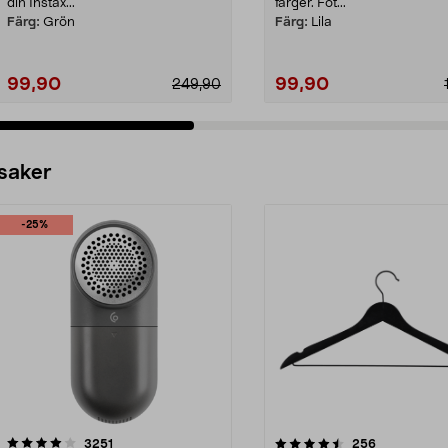
din Instax...
färger. Fot...
Färg:
Grön
Färg:
Lila
99,90
99,90
249,90
 saker
-25%
4.5av 5 stjärnor
recensioner
4.0av 5 stjärnor
recensioner
3251
256