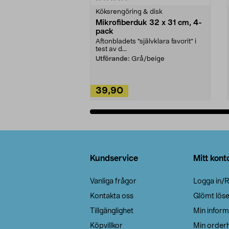
Köksrengöring & disk
Mikrofiberduk 32 x 31 cm, 4-
pack
Aftonbladets "självklara favorit” i
test av d...
Utförande:
Grå/beige
39,90
Lägg i varukorg
Sidfot
Kundservice
Mitt kont
Vanliga frågor
Logga in/R
Kontakta oss
Glömt lös
Tillgänglighet
Min inform
Köpvillkor
Min orderh