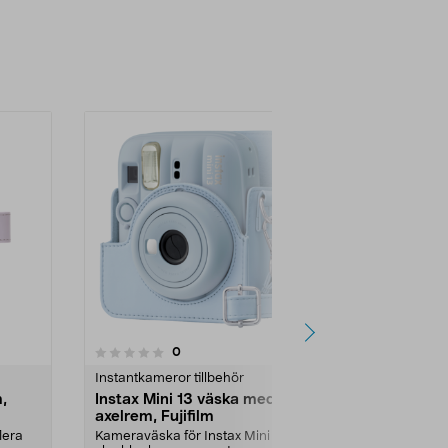
-60%
4.5 av 5 stjärnor
5.0
6
recensioner
0
Instantkameror tillbehör
Instantkamero
,
Instax Mini 13 väska med
Instax Mini 1
axelrem, Fujifilm
kamera, Fuj
lera
Kameraväska för Instax Mini 13 –
Väska, fotoal