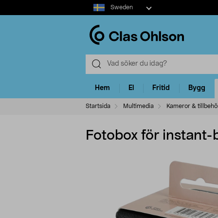
Select
Sweden
market
Hem
El
Fritid
Bygg
Startsida
Multimedia
Kameror & tillbehö
Fotobox för instant-