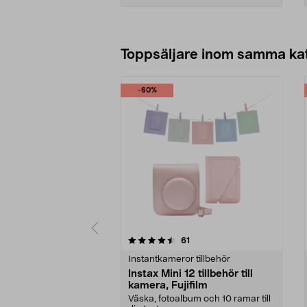
Lägg i varukorg
Toppsäljare inom samma ka
-60%
5 av 5 stjärnor
4.5 av 5 stjärnor
recensioner
61
Instantkameror tillbehör
Instax Mini 12 tillbehör till
kamera, Fujifilm
Väska, fotoalbum och 10 ramar till