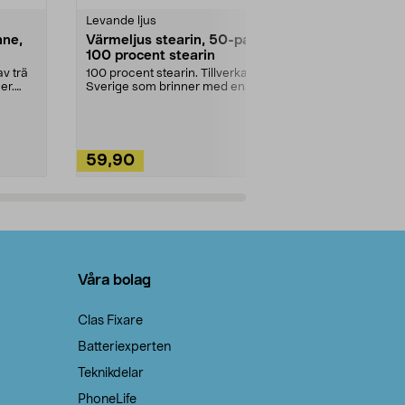
Levande ljus
Rengöringsm
nne,
Värmeljus stearin, 50-pack,
Bikarbonat
100 procent stearin
Ett allsidigt 
städning och 
v trä
100 procent stearin. Tillverkade i
ute. Städa med
er.
Sverige som brinner med en
vacker och sotfri ...
59,90
49,90
Lägg i varukorg
Lägg
Våra bolag
Clas Fixare
Batteriexperten
Teknikdelar
PhoneLife