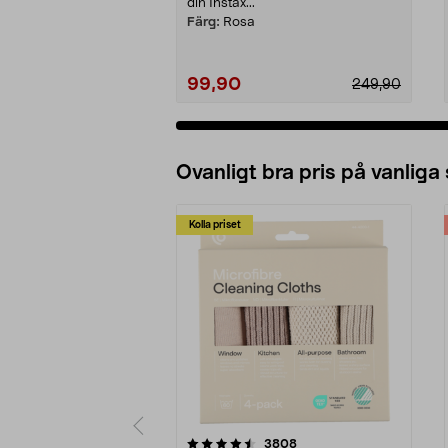
din Instax...
Färg:
Rosa
99,90
249,90
Ovanligt bra pris på vanliga
Kolla priset
5av 5 stjärnor
4.0av 5 stjärnor
recensioner
3808