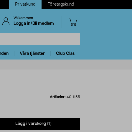
Privatkund
Företagskund
Välkommen
Logga in/Bli medlem
nden
Våra tjänster
Club Clas
Artikelnr:
40-1155
Lägg i varukorg
(1)