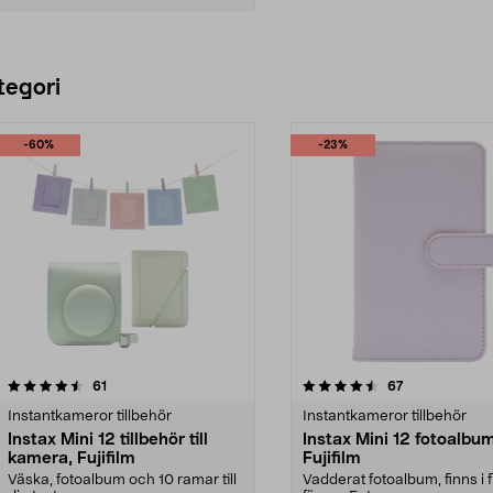
Lägg i varukorg
tegori
-60%
-23%
4.5 av 5 stjärnor
recensioner
recensioner
61
67
0.0 av 5 stjärnor
Instantkameror tillbehör
Instantkameror tillbehör
Instax Mini 12 tillbehör till
Instax Mini 12 fotoalbum
kamera, Fujifilm
Fujifilm
Väska, fotoalbum och 10 ramar till
Vadderat fotoalbum, finns i f