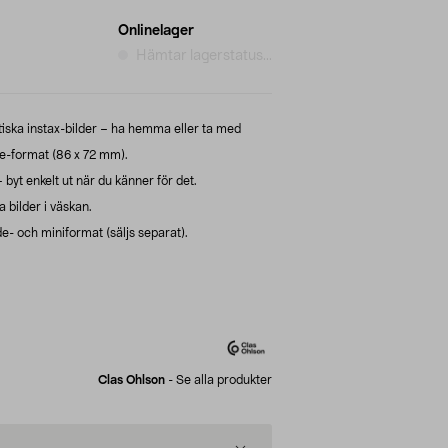
Onlinelager
Hämtar lagerstatus...
iska instax-bilder – ha hemma eller ta med
re-format (86 x 72 mm).
– byt enkelt ut när du känner för det.
a bilder i väskan.
de- och miniformat (säljs separat).
Clas Ohlson
-
Se alla produkter