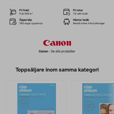
Fri frakt
Fri retur
Från 599 kr*
Till valfri butik
Öppet köp
Hämta i butik
365 dagar öppet köp
Beställ online, från butikslager
Canon
-
Se alla produkter
Toppsäljare inom samma kategori