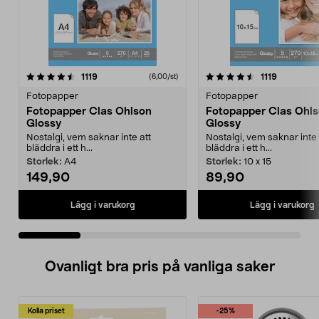
4.5 av 5 stjärnor
recensioner
4.0 av 5 stjärnor
recension
1119
1119
(6,00/st)
Fotopapper
Fotopapper
Fotopapper Clas Ohlson
Fotopapper Clas Ohl
Glossy
Glossy
Nostalgi, vem saknar inte att
Nostalgi, vem saknar inte 
bläddra i ett h...
bläddra i ett h...
Storlek:
A4
Storlek:
10 x 15
149,90
89,90
Lägg i varukorg
Lägg i varukorg
Ovanligt bra pris på vanliga saker
Kolla priset
-25%