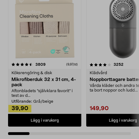
4.0av 5 stjärnor
recensioner
4.5av 5 stjärnor
recensio
3809
3252
(9,97/st)
Köksrengöring & disk
Klädvård
Mikrofiberduk 32 x 31 cm, 4-
Noppborttagare batter
pack
Vårda kläder och andra tex
ta bort noppor och ludd.
Aftonbladets "självklara favorit” i
Noppborttagaren fräs...
test av d...
Utförande:
Grå/beige
39,90
149,90
Lägg i varukorg
Lägg i varukorg