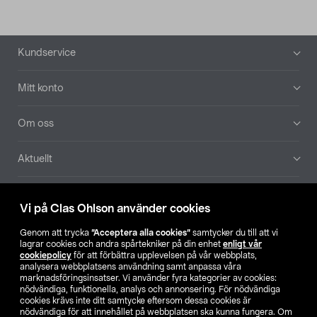
Sidfot
Kundservice
Mitt konto
Om oss
Aktuellt
Våra bolag
Vi på Clas Ohlson använder cookies
Hitta butik
Genom att trycka
”Acceptera alla cookies”
samtycker du till att vi
lagrar cookies och andra spårtekniker på din enhet
enligt vår
cookiepolicy
för att förbättra upplevelsen på vår webbplats,
SE
NO
FI
analysera webbplatsens användning samt anpassa våra
marknadsföringsinsatser. Vi använder fyra kategorier av cookies:
nödvändiga, funktionella, analys och annonsering. För nödvändiga
cookies krävs inte ditt samtycke eftersom dessa cookies är
nödvändiga för att innehållet på webbplatsen ska kunna fungera. Om