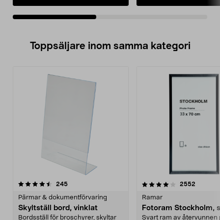
Toppsäljare inom samma kategori
4.0 av 5 stjärnor
recensioner
4.0 av 5 stjärnor
recensio
245
2552
Pärmar & dokumentförvaring
Ramar
Skyltställ bord, vinklat
Fotoram Stockholm, s
Bordsställ för broschyrer, skyltar
Svart ram av återvunnen 