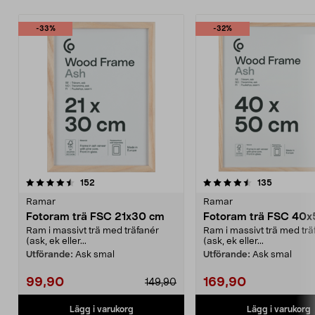
-33%
-32%
4.5av 5 stjärnor
recensioner
3.5av 5 stjärnor
recensione
152
135
Ramar
Ramar
Fotoram trä FSC 21x30 cm
Fotoram trä FSC 40
Ram i massivt trä med träfanér
Ram i massivt trä med trä
(ask, ek eller...
(ask, ek eller...
Utförande:
Ask smal
Utförande:
Ask smal
99,90
169,90
149,90
Lägg i varukorg
Lägg i varukorg