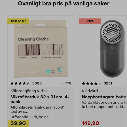
Ovanligt bra pris på vanliga saker
Kolla priset
-25%
4.0av 5 stjärnor
recensioner
4.5av 5 stjärnor
recensio
3808
3251
(9,97/st)
Köksrengöring & disk
Klädvård
Mikrofiberduk 32 x 31 cm, 4-
Noppborttagare batter
pack
Vårda kläder och andra tex
ta bort noppor och ludd.
Aftonbladets "självklara favorit” i
Noppborttagaren fräs...
test av d...
Utförande:
Grå/beige
39,90
149,90