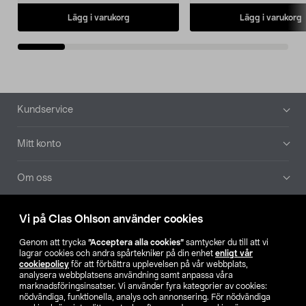
Lägg i varukorg
Lägg i varukorg
Sidfot
Kundservice
Mitt konto
Om oss
Aktuellt
Vi på Clas Ohlson använder cookies
Genom att trycka
”Acceptera alla cookies”
samtycker du till att vi
Våra bolag
lagrar cookies och andra spårtekniker på din enhet
enligt vår
cookiepolicy
för att förbättra upplevelsen på vår webbplats,
analysera webbplatsens användning samt anpassa våra
Hitta butik
marknadsföringsinsatser. Vi använder fyra kategorier av cookies:
nödvändiga, funktionella, analys och annonsering. För nödvändiga