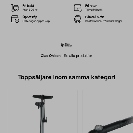
Fri frakt
Fri retur
Från 599 kr*
Till valfri butik
Öppet köp
Hämta i butik
365 dagar öppet köp
Beställ online, från butikslager
Clas Ohlson
-
Se alla produkter
Toppsäljare inom samma kategori