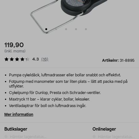
119,90
(inkl. moms)
4.3
(
16
)
Artikelnr:
31-8895
Pumpa cykeldäck, luftmadrasser eller bollar snabbt och effektivt.
Fotpump med manometer som tar liten plats – lätt att packa med på
utflykter.
Cykelpump för Dunlop, Presta och Schrader-ventiler.
Maxtryck 11 bar – klarar cyklar, bollar, leksaker.
Ventiladaptrar för boll och luftmadrass ingår.
Mer information
Butikslager
Onlinelager
Hämtar lagerstatus...
Hämtar lagerstatus...