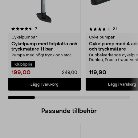
4.0 av 5 stjärnor
recensioner
4.0 av 5 stjärnor
recensioner
7
21
Cykelpumpar
Cykelpumpar
Cykelpump med fotplatta och
Cykelpump med 4 ada
tryckmätare 11 bar
och tryckmätare
Pumpa med högt tryck och stor
Dubbelverkande cykelpu
volym – snabb och enkel
Dunlop, Presta (racervent
Klubbpris
luftpåfyllning. Robust cyk...
Schrader. Liten, p...
199,00
119,90
249,00
Lägg i varukorg
Lägg i varukorg
Passande tillbehör