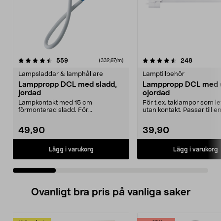
4.5 av 5 stjärnor
recensioner
4.5 av 5 stjärnor
recension
559
248
(332,67/m)
Lampsladdar & lamphållare
Lamptillbehör
Lamppropp DCL med sladd,
Lamppropp DCL med s
jordad
ojordad
Lampkontakt med 15 cm
För t.ex. taklampor som l
förmonterad sladd. För
utan kontakt. Passar till 
användning med t.ex. taklampor
som är du...
som ...
49,90
39,90
Lägg i varukorg
Lägg i varukorg
Ovanligt bra pris på vanliga saker