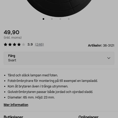
49,90
(inkl. moms)
3.9
(
246
)
Artikelnr:
36-3121
Select
Färg
variant
Svart
Tänd och släck lampan med foten.
Fotströmbrytrare för montering på till exempel en lampsladd.
Kom åt brytaren även i trånga utrymmen.
Golvströmbrytaren passar både jordad och ojordad sladd.
Diameter: 65 mm. Höjd: 23 mm.
Mer information
Butikslager
Onlinelager