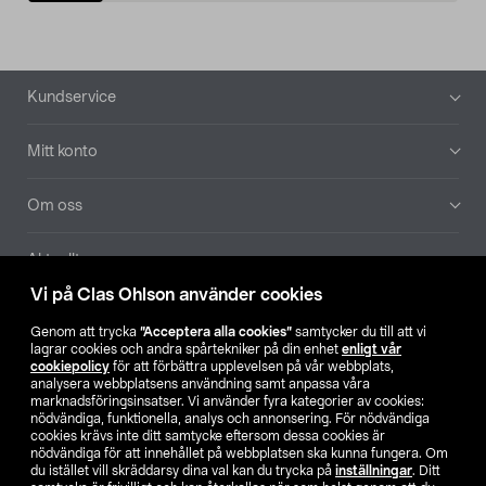
Sidfot
Kundservice
Mitt konto
Om oss
Aktuellt
Vi på Clas Ohlson använder cookies
Våra bolag
Genom att trycka
”Acceptera alla cookies”
samtycker du till att vi
lagrar cookies och andra spårtekniker på din enhet
enligt vår
Hitta butik
cookiepolicy
för att förbättra upplevelsen på vår webbplats,
analysera webbplatsens användning samt anpassa våra
marknadsföringsinsatser. Vi använder fyra kategorier av cookies:
nödvändiga, funktionella, analys och annonsering. För nödvändiga
SE
NO
FI
cookies krävs inte ditt samtycke eftersom dessa cookies är
nödvändiga för att innehållet på webbplatsen ska kunna fungera. Om
du istället vill skräddarsy dina val kan du trycka på
inställningar
. Ditt