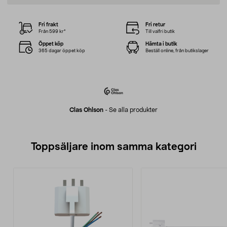
Fri frakt
Fri retur
Från 599 kr*
Till valfri butik
Öppet köp
Hämta i butik
365 dagar öppet köp
Beställ online, från butikslager
Clas Ohlson
-
Se alla produkter
Toppsäljare inom samma kategori