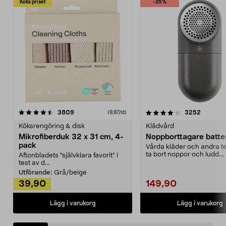
Kolla priset
-25%
4.0av 5 stjärnor
recensioner
4.5av 5 stjärnor
recensio
3809
3252
(9,97/st)
Köksrengöring & disk
Klädvård
Mikrofiberduk 32 x 31 cm, 4-
Noppborttagare batter
pack
Vårda kläder och andra tex
ta bort noppor och ludd.
Aftonbladets "självklara favorit” i
Noppborttagaren fräs...
test av d...
Utförande:
Grå/beige
39,90
149,90
Lägg i varukorg
Lägg i varukorg