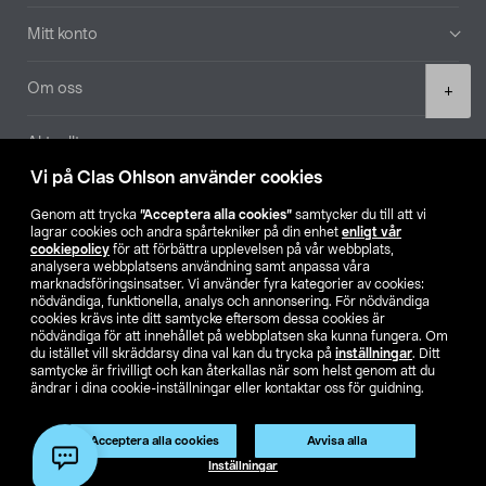
Mitt konto
Product
Om oss
+
quantity
Aktuellt
Vi på Clas Ohlson använder cookies
Våra bolag
Genom att trycka
”Acceptera alla cookies”
samtycker du till att vi
lagrar cookies och andra spårtekniker på din enhet
enligt vår
Hitta butik
cookiepolicy
för att förbättra upplevelsen på vår webbplats,
analysera webbplatsens användning samt anpassa våra
marknadsföringsinsatser. Vi använder fyra kategorier av cookies:
nödvändiga, funktionella, analys och annonsering. För nödvändiga
SE
NO
FI
cookies krävs inte ditt samtycke eftersom dessa cookies är
nödvändiga för att innehållet på webbplatsen ska kunna fungera. Om
du istället vill skräddarsy dina val kan du trycka på
inställningar
. Ditt
samtycke är frivilligt och kan återkallas när som helst genom att du
ändrar i dina cookie-inställningar eller kontaktar oss för guidning.
Acceptera alla cookies
Avvisa alla
Köpvillkor
Privacy statement
Klubbvillkor
För företag
Lägg i varukorg
(1)
Inställningar
Ändra till priser exklusive moms