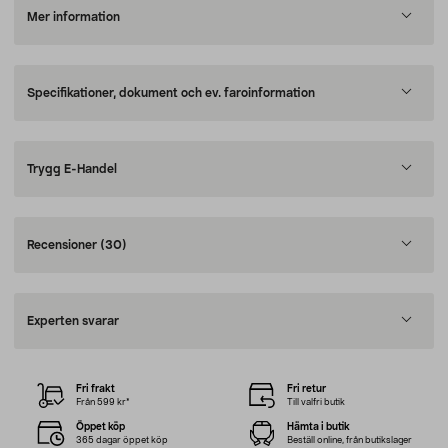
Mer information
Specifikationer, dokument och ev. faroinformation
Trygg E-Handel
Recensioner
(30)
Experten svarar
Fri frakt
Fri retur
Från 599 kr*
Till valfri butik
Öppet köp
Hämta i butik
365 dagar öppet köp
Beställ online, från butikslager