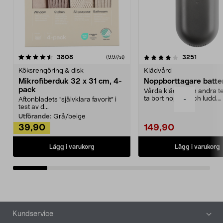
4.0av 5 stjärnor
recensioner
4.5av 5 stjärnor
recensio
3808
3251
(9,97/st)
Köksrengöring & disk
Klädvård
Mikrofiberduk 32 x 31 cm, 4-
Noppborttagare batter
pack
Vårda kläder och andra tex
ta bort noppor och ludd.
-
Aftonbladets "självklara favorit” i
Noppborttagaren fräs...
test av d...
Utförande:
Grå/beige
39,90
149,90
Lägg i varukorg
Lägg i varukorg
Sidfot
Kundservice