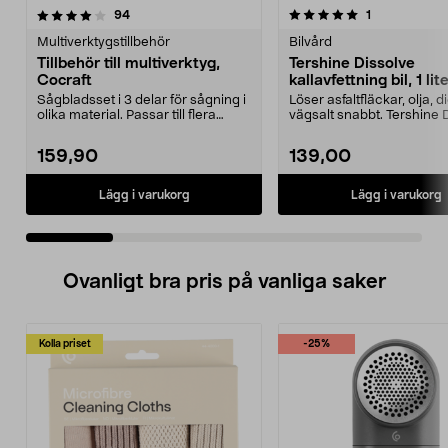
5.0 av 5 stjärnor
recensioner
4.0 av 5 stjärnor
recensioner
94
1
Multiverktygstillbehör
Bilvård
Tillbehör till multiverktyg,
Tershine Dissolve
Cocraft
kallavfettning bil, 1 lit
Sågbladsset i 3 delar för sågning i
Löser asfaltfläckar, olja, 
olika material. Passar till flera
vägsalt snabbt. Tershine 
multiverkt...
– effekt...
159,90
139,00
Lägg i varukorg
Lägg i varukorg
Ovanligt bra pris på vanliga saker
Kolla priset
-25%