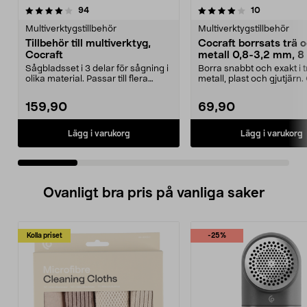
4.0 av 5 stjärnor
recensioner
5.0 av 5 stjärnor
recensioner
94
10
Multiverktygstillbehör
Multiverktygstillbehör
Tillbehör till multiverktyg,
Cocraft borrsats trä 
Cocraft
metall 0,8-3,2 mm, 8 
Sågbladsset i 3 delar för sågning i
Borra snabbt och exakt i t
olika material. Passar till flera
metall, plast och gjutjärn.
multiverkt...
borrsats – sna...
159,90
69,90
Lägg i varukorg
Lägg i varukorg
Ovanligt bra pris på vanliga saker
Kolla priset
-25%