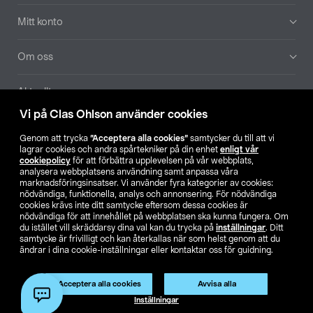
Mitt konto
Om oss
Aktuellt
Vi på Clas Ohlson använder cookies
Våra bolag
Genom att trycka
”Acceptera alla cookies”
samtycker du till att vi
lagrar cookies och andra spårtekniker på din enhet
enligt vår
Hitta butik
cookiepolicy
för att förbättra upplevelsen på vår webbplats,
analysera webbplatsens användning samt anpassa våra
marknadsföringsinsatser. Vi använder fyra kategorier av cookies:
nödvändiga, funktionella, analys och annonsering. För nödvändiga
SE
NO
FI
cookies krävs inte ditt samtycke eftersom dessa cookies är
nödvändiga för att innehållet på webbplatsen ska kunna fungera. Om
du istället vill skräddarsy dina val kan du trycka på
inställningar
. Ditt
samtycke är frivilligt och kan återkallas när som helst genom att du
ändrar i dina cookie-inställningar eller kontaktar oss för guidning.
Acceptera alla cookies
Avvisa alla
Köpvillkor
Privacy statement
Klubbvillkor
För företag
Inställningar
Ändra till priser exklusive moms