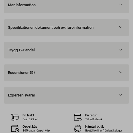
Mer information
Specifikationer, dokument och ev. faroinformation
Trygg E-Handel
Recensioner
(5)
Experten svarar
Fri frakt
Fri retur
Från 599 kr*
Till valfri butik
Öppet köp
Hämta i butik
365 dagar öppet köp
Beställ online, från butikslager