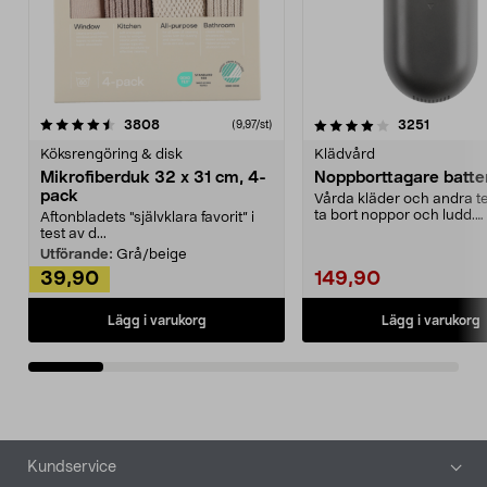
4.0av 5 stjärnor
recensioner
4.5av 5 stjärnor
recensio
3808
3251
(9,97/st)
Köksrengöring & disk
Klädvård
Mikrofiberduk 32 x 31 cm, 4-
Noppborttagare batter
pack
Vårda kläder och andra tex
ta bort noppor och ludd.
Aftonbladets "självklara favorit” i
Noppborttagaren fräs...
test av d...
Utförande:
Grå/beige
39,90
149,90
Lägg i varukorg
Lägg i varukorg
Sidfot
Kundservice