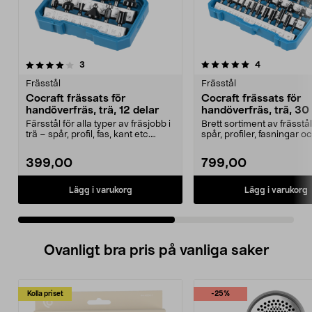
5.0 av 5 stjärnor
recensioner
4.0 av 5 stjärnor
recensioner
3
4
Frässtål
Frässtål
Cocraft frässats för
Cocraft frässats för
handöverfräs, trä, 12 delar
handöverfräs, trä, 30
Färsstål för alla typer av fräsjobb i
Brett sortiment av frässtål
trä – spår, profil, fas, kant etc.
spår, profiler, fasningar o
Cocraft...
i trä. C...
399,00
799,00
Lägg i varukorg
Lägg i varukorg
Ovanligt bra pris på vanliga saker
Kolla priset
-25%