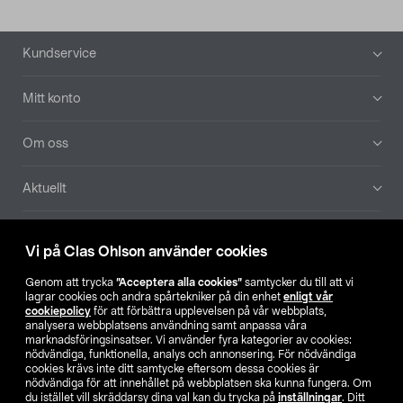
Sidfot
Kundservice
Mitt konto
Om oss
Aktuellt
Våra bolag
Vi på Clas Ohlson använder cookies
Hitta butik
Genom att trycka
”Acceptera alla cookies”
samtycker du till att vi
lagrar cookies och andra spårtekniker på din enhet
enligt vår
cookiepolicy
för att förbättra upplevelsen på vår webbplats,
SE
NO
FI
analysera webbplatsens användning samt anpassa våra
marknadsföringsinsatser. Vi använder fyra kategorier av cookies:
nödvändiga, funktionella, analys och annonsering. För nödvändiga
cookies krävs inte ditt samtycke eftersom dessa cookies är
nödvändiga för att innehållet på webbplatsen ska kunna fungera. Om
du istället vill skräddarsy dina val kan du trycka på
inställningar
. Ditt