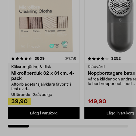
4.0av 5 stjärnor
recensioner
4.5av 5 stjärnor
recensio
3809
3252
(9,97/st)
Köksrengöring & disk
Klädvård
Mikrofiberduk 32 x 31 cm, 4-
Noppborttagare batter
pack
Vårda kläder och andra tex
ta bort noppor och ludd.
Aftonbladets "självklara favorit” i
Noppborttagaren fräs...
test av d...
Utförande:
Grå/beige
39,90
149,90
Lägg i varukorg
Lägg i varukorg