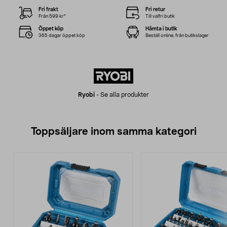
Fri frakt
Fri retur
Från 599 kr*
Till valfri butik
Öppet köp
Hämta i butik
365 dagar öppet köp
Beställ online, från butikslager
Ryobi
-
Se alla produkter
Toppsäljare inom samma kategori