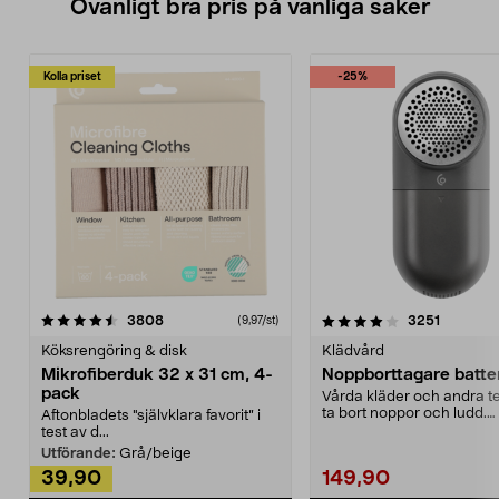
Ovanligt bra pris på vanliga saker
Kolla priset
-25%
4.0av 5 stjärnor
recensioner
4.5av 5 stjärnor
recensio
3808
3251
(9,97/st)
Köksrengöring & disk
Klädvård
Mikrofiberduk 32 x 31 cm, 4-
Noppborttagare batter
pack
Vårda kläder och andra tex
ta bort noppor och ludd.
Aftonbladets "självklara favorit” i
Noppborttagaren fräs...
test av d...
Utförande:
Grå/beige
39,90
149,90