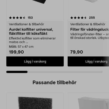
4.5 av 5 stjärnor
recensioner
4.5 av 5 stjärnor
recension
153
255
Ventilationer & tillbehör
Ventilationer & tillbehör
Aurdel kolfilter universal,
Filter för vädringsluc
fläktfilter till köksfläkt
Vädringsfönster-filter – 
till önskad storlek. Utbytesf
Effektivt kolfilter som eliminerar
fönster...
matos och ...
Mått:
57 x 47 cm
199,90
79,90
Lägg i varukorg
Lägg i varukorg
Passande tillbehör