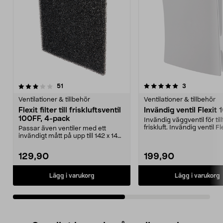
5.0av 5 stjärnor
recensioner
4.5av 5 stjärnor
recensioner
51
3
Ventilationer & tillbehör
Ventilationer & tillbehör
Flexit filter till friskluftsventil
Invändig ventil Flexit
100FF, 4-pack
Invändig väggventil för till
friskluft. Invändig ventil Fl
Passar även ventiler med ett
100FF me...
invändigt mått på upp till 142 x 142
mm. Flexit fil...
129,90
199,90
Lägg i varukorg
Lägg i varukorg