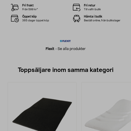
Fri frakt
Fri retur
Från 599 kr*
Till valfri butik
Öppet köp
Hämta i butik
365 dagar öppet köp
Beställ online, från butikslager
Flexit
-
Se alla produkter
Toppsäljare inom samma kategori