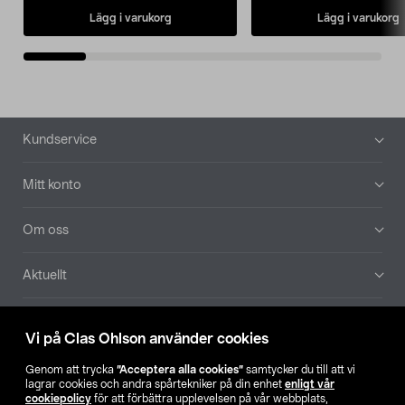
Lägg i varukorg
Lägg i varukorg
Sidfot
Kundservice
Mitt konto
Om oss
Aktuellt
Våra bolag
Vi på Clas Ohlson använder cookies
Hitta butik
Genom att trycka
”Acceptera alla cookies”
samtycker du till att vi
lagrar cookies och andra spårtekniker på din enhet
enligt vår
cookiepolicy
för att förbättra upplevelsen på vår webbplats,