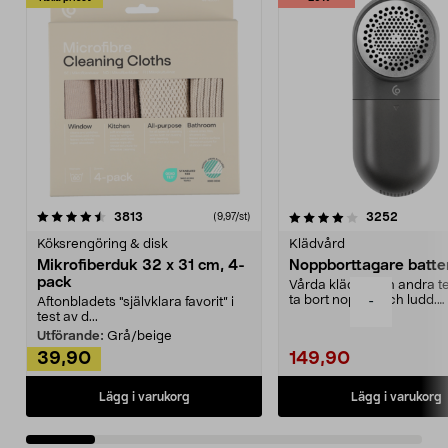
4.0av 5 stjärnor
recensioner
4.5av 5 stjärnor
recensio
3813
3252
(9,97/st)
Köksrengöring & disk
Klädvård
Mikrofiberduk 32 x 31 cm, 4-
Noppborttagare batter
pack
Vårda kläder och andra tex
ta bort noppor och ludd.
-
Aftonbladets "självklara favorit” i
Noppborttagaren fräs...
test av d...
Utförande:
Grå/beige
39,90
149,90
Lägg i varukorg
Lägg i varukorg