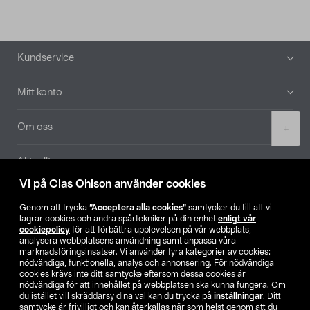
Sidfot
Kundservice
Mitt konto
Product
Om oss
+
quantity
Aktuellt
Vi på Clas Ohlson använder cookies
Våra bolag
Genom att trycka
”Acceptera alla cookies”
samtycker du till att vi
lagrar cookies och andra spårtekniker på din enhet
enligt vår
Hitta butik
cookiepolicy
för att förbättra upplevelsen på vår webbplats,
analysera webbplatsens användning samt anpassa våra
marknadsföringsinsatser. Vi använder fyra kategorier av cookies:
nödvändiga, funktionella, analys och annonsering. För nödvändiga
SE
NO
FI
cookies krävs inte ditt samtycke eftersom dessa cookies är
nödvändiga för att innehållet på webbplatsen ska kunna fungera. Om
du istället vill skräddarsy dina val kan du trycka på
inställningar
. Ditt
samtycke är frivilligt och kan återkallas när som helst genom att du