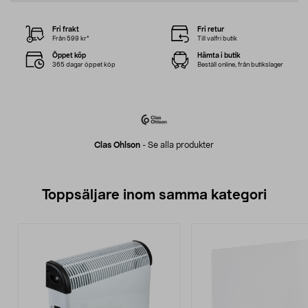
Fri frakt
Fri retur
Från 599 kr*
Till valfri butik
Öppet köp
Hämta i butik
365 dagar öppet köp
Beställ online, från butikslager
Clas Ohlson
-
Se alla produkter
Toppsäljare inom samma kategori