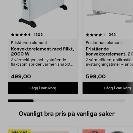
4.0 av 5 stjärnor
recensioner
4.5 av 5 stjärnor
recension
1505
242
Fristående element
Fristående element
Konvektorelement med fläkt,
Fristående
2000 W
konvektorelement, 2
vit
3 värmelägen och tystgående
2 värmelägen, antifrostlä
fläkt som sprider värmen snabbt
avstängningstimer – anp
och effektivt. Frist...
värmen efter behov. ...
499,00
599,00
Lägg i varukorg
Lägg i varukorg
Ovanligt bra pris på vanliga saker
Kolla priset
-25%