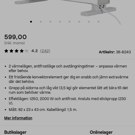
599,00
(inkl. moms)
4.2
(
242
)
Artikelnr:
36-8243
2 värmelägen, antifrostläge och avstängningstimer – anpassa värmen
efter behov.
Ett fristående konvektorelement ger dig en snabb och jämn extravärme
där det behövs.
Grepp på sidorna och låg vikt (3,5 kg) gör elementet lätt att bära till det
rum som behöver värme.
Effektlägen: 1250, 2000 W och antifrost. Ansluts med stickpropp (230
V).
Mått: 62 x 23 x 43 cm. Kabellängd: 1,5 m.
Mer information
Butikslager
Onlinelager