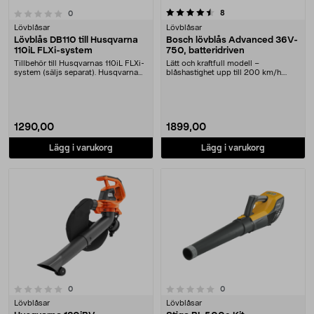
4.5 av 5 stjärnor
recensioner
8
recensioner
0
Lövblåsar
Lövblåsar
Lövblås DB110 till Husqvarna
Bosch lövblås Advanced 36V-
110iL FLXi-system
750, batteridriven
Tillbehör till Husqvarnas 110iL FLXi-
Lätt och kraftfull modell –
system (säljs separat). Husqvarna
blåshastighet upp till 200 km/h.
DB110 löv....
Bosch 36V-750 – sla....
1290,00
1899,00
Lägg i varukorg
Lägg i varukorg
0.0 av 5 stjärnor
recensioner
recensioner
0
0
Lövblåsar
Lövblåsar