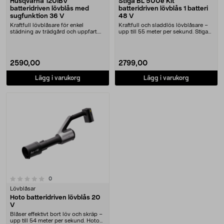
Husqvarna 120iBV
Stiga BL 500e Kit
batteridriven lövblås med
batteridriven lövblås 1 batteri
sugfunktion 36 V
48 V
Kraftfull lövblåsare för enkel
Kraftfull och sladdlös lövblåsare –
städning av trädgård och uppfart.
upp till 55 meter per sekund. Stiga
Husqvarna 120iB....
BL 500e ....
2590,00
2799,00
Lägg i varukorg
Lägg i varukorg
recensioner
0
Lövblåsar
Hoto batteridriven lövblås 20
V
Blåser effektivt bort löv och skräp –
upp till 54 meter per sekund. Hoto