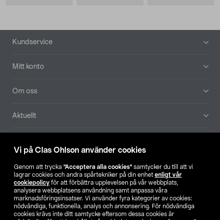
Sidfot
Kundservice
Mitt konto
Om oss
Aktuellt
Våra bolag
Vi på Clas Ohlson använder cookies
Hitta butik
Genom att trycka
”Acceptera alla cookies”
samtycker du till att vi
lagrar cookies och andra spårtekniker på din enhet
enligt vår
cookiepolicy
för att förbättra upplevelsen på vår webbplats,
SE
NO
FI
analysera webbplatsens användning samt anpassa våra
marknadsföringsinsatser. Vi använder fyra kategorier av cookies:
nödvändiga, funktionella, analys och annonsering. För nödvändiga
cookies krävs inte ditt samtycke eftersom dessa cookies är