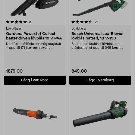
4.5 av 5 stjärnor
recensioner
recensioner
3
22
Lövblåsar
Lövblåsar
Gardena PowerJet Collect
Bosch Universal LeafBlower
batteridriven lövblås 18 V P4A
lövblås batteri, 18 V-130
Kraftfullt luftflöde och hög sugkraft
Snabb och kraftfull lövblåsare –
– upp till 171 liter per sekund.
blåshastighet upp till 245 km/h.
Gardena P....
Bosch LeafBlow....
1879,00
849,00
Lägg i varukorg
Lägg i varukorg