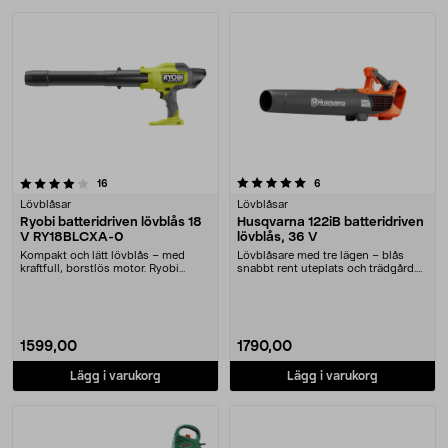
5.0 av 5 stjärnor
recensioner
recensioner
16
6
Lövblåsar
Lövblåsar
Ryobi batteridriven lövblås 18
Husqvarna 122iB batteridriven
V RY18BLCXA-0
lövblås, 36 V
Kompakt och lätt lövblås – med
Lövblåsare med tre lägen – blås
kraftfull, borstlös motor. Ryobi
snabbt rent uteplats och trädgård.
lövblås RY18BLCX....
Husqvarna 122....
1599,00
1790,00
Lägg i varukorg
Lägg i varukorg