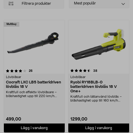
Select
Mest populär
Filtrera produkter
sorting
Produkter
Multibuy
4.5 av 5 stjärnor
recensioner
recensioner
26
38
Lövblåsar
Lövblåsar
Cocraft LXC LB5 batteridriven
Ryobi RY18BLB-0
lövblås 18 V
batteridriven lövblås 18 V
One+
Kraftfull och effektiv lövblåsare –
blåshastighet upp till 220 km/h.
Kraftfull och lättanvänd lövblås –
Cocraft LXC....
blåshastighet upp till 160 km/h.
Ryobi RY18BL....
499,00
1299,00
Lägg i varukorg
Lägg i varukorg