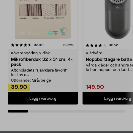
4.0av 5 stjärnor
recensioner
4.5av 5 stjärnor
recensio
3809
3252
(9,97/st)
Köksrengöring & disk
Klädvård
Mikrofiberduk 32 x 31 cm, 4-
Noppborttagare batter
pack
Vårda kläder och andra tex
ta bort noppor och ludd.
Aftonbladets "självklara favorit” i
Noppborttagaren fräs...
test av d...
Utförande:
Grå/beige
39,90
149,90
Lägg i varukorg
Lägg i varukorg