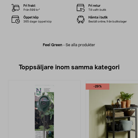
Fri frakt
Fri retur
Från 599 kr*
Till valfri butik
Öppet köp
Hämta i butik
365 dagar öppet köp
Beställ online, från butikslager
Feel Green
-
Se alla produkter
Toppsäljare inom samma kategori
-29%