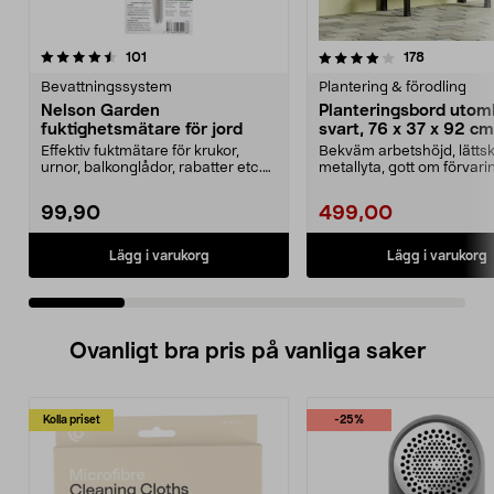
4.0 av 5 stjärnor
recensioner
4.5 av 5 stjärnor
recensione
101
178
Bevattningssystem
Plantering & förodling
Nelson Garden
Planteringsbord uto
fuktighetsmätare för jord
svart, 76 x 37 x 92 cm
Effektiv fuktmätare för krukor,
Bekväm arbetshöjd, lättsk
urnor, balkonglådor, rabatter etc.
metallyta, gott om förvar
Nelson Garden...
hyllor och krokar....
99,90
499,00
Lägg i varukorg
Lägg i varukorg
Ovanligt bra pris på vanliga saker
Kolla priset
-25%