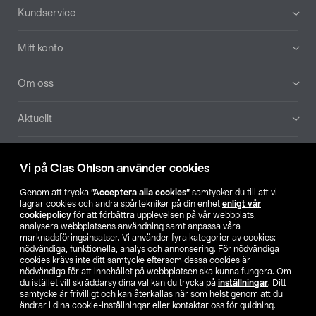
Sidfot
Kundservice
Mitt konto
Om oss
Aktuellt
Våra bolag
Vi på Clas Ohlson använder cookies
Hitta butik
Genom att trycka
”Acceptera alla cookies”
samtycker du till att vi
lagrar cookies och andra spårtekniker på din enhet
enligt vår
cookiepolicy
för att förbättra upplevelsen på vår webbplats,
SE
NO
FI
analysera webbplatsens användning samt anpassa våra
marknadsföringsinsatser. Vi använder fyra kategorier av cookies:
nödvändiga, funktionella, analys och annonsering. För nödvändiga
cookies krävs inte ditt samtycke eftersom dessa cookies är
nödvändiga för att innehållet på webbplatsen ska kunna fungera. Om
du istället vill skräddarsy dina val kan du trycka på
inställningar
. Ditt
samtycke är frivilligt och kan återkallas när som helst genom att du
ändrar i dina cookie-inställningar eller kontaktar oss för guidning.
Köpvillkor
Privacy statement
Klubbvillkor
För företag