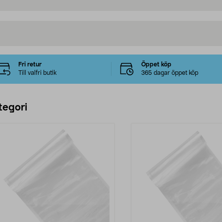
Fri retur
Öppet köp
Till valfri butik
365 dagar öppet köp
tegori