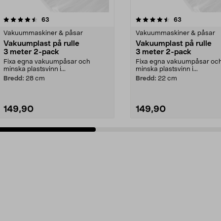
4.5 av 5 stjärnor
recensioner
4.0 av 5 stjärnor
recensioner
63
63
Vakuummaskiner & påsar
Vakuummaskiner & påsar
Vakuumplast på rulle
Vakuumplast på rulle
3 meter 2-pack
3 meter 2-pack
Fixa egna vakuumpåsar och
Fixa egna vakuumpåsar oc
minska plastsvinn i...
minska plastsvinn i...
Bredd:
28 cm
Bredd:
22 cm
149,90
149,90