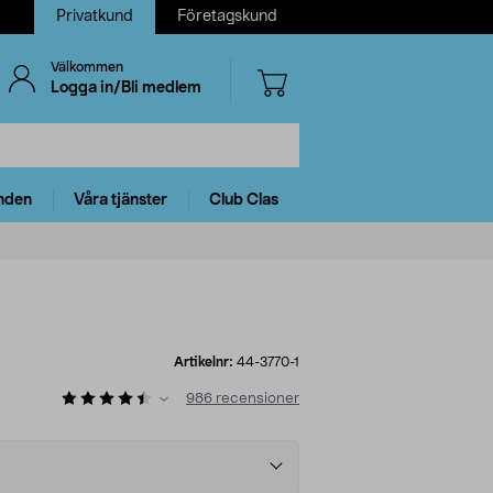
Privatkund
Företagskund
Välkommen
Logga in/Bli medlem
nden
Våra tjänster
Club Clas
Artikelnr:
44-3770-1
986
recensioner