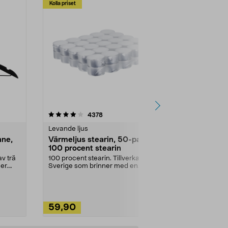
Kolla priset
Multibuy
4.5av 5 stjärnor
recensioner
4.5
4378
2
Levande ljus
Rengöringsm
nne,
Värmeljus stearin, 50-pack,
Bikarbonat
100 procent stearin
Ett allsidigt 
städning och 
v trä
100 procent stearin. Tillverkade i
ute. Städa med
er.
Sverige som brinner med en
vacker och sotfri ...
59,90
49,90