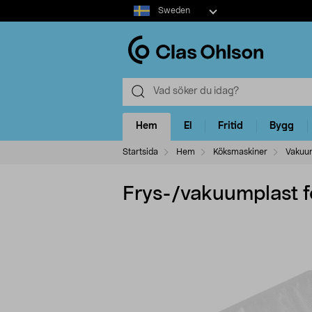
Select
Sweden
market
Hem
El
Fritid
Bygg
Startsida
Hem
Köksmaskiner
Vakuu
Frys-/vakuumplast 