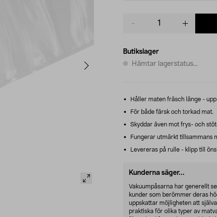
Product
quantity
Butikslager
Hämtar lagerstatus...
Håller maten fräsch länge - upp t
För både färsk och torkad mat.
Skyddar även mot frys- och stöt
Fungerar utmärkt tillsammans m
Levereras på rulle - klipp till ö
Kunderna säger...
Vakuumpåsarna har generellt set
kunder som berömmer deras hög
uppskattar möjligheten att själva 
praktiska för olika typer av matv