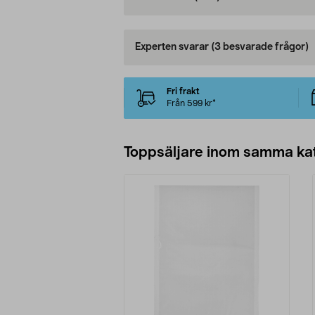
Experten svarar
(3 besvarade frågor)
Fri frakt
Från 599 kr*
Toppsäljare inom samma ka