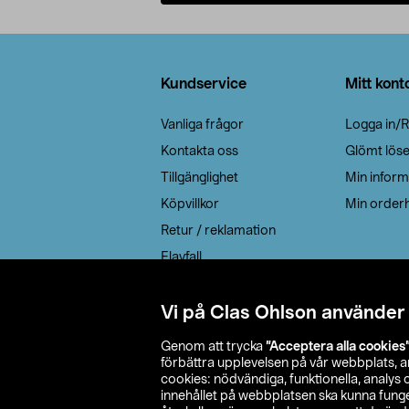
Lägg i varukorg
Sidfot
Kundservice
Mitt kont
Vanliga frågor
Logga in/R
Kontakta oss
Glömt lös
Tillgänglighet
Min inform
Köpvillkor
Min orderh
Retur / reklamation
Elavfall
Cookie policy
Leveransalternativ
Vi på Clas Ohlson använder
Genom att trycka
”Acceptera alla cookies
förbättra upplevelsen på vår webbplats, 
cookies: nödvändiga, funktionella, analys
innehållet på webbplatsen ska kunna funger