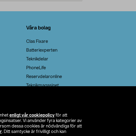
Lägg i varukorg
Lägg
Våra bolag
Clas Fixare
Batteriexperten
Teknikdelar
PhoneLife
Reservdelaronline
Teknikmagasinet
enhet
enligt vår cookiepolicy
för att
insatser. Vi använder fyra kategorier av
tersom dessa cookies är nödvändiga för att
r
. Ditt samtycke är frivilligt och kan