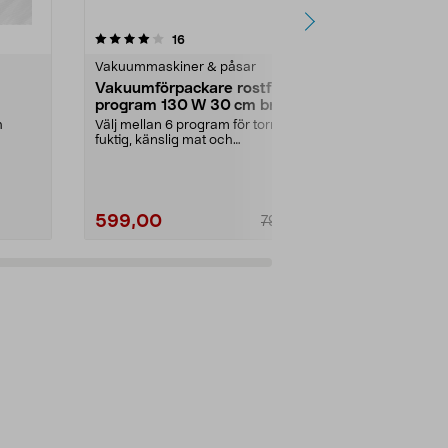
5.0 av 5 stjärnor
recensioner
4.5
16
1
Vakuummaskiner & påsar
Vakuummaski
Vakuumförpackare rostfri 6
Vakuumpåsa
program 130 W 30 cm bredd
28x40 cm 
h
Välj mellan 6 program för torr,
Förslut maten
fuktig, känslig mat och
påsar i rätt s
burkförpackning. Vakuumf...
många olika li
599,00
179,90
799,00