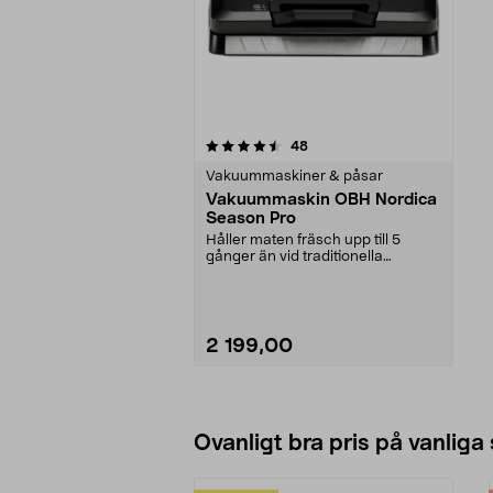
5av 5 stjärnor
recensioner
48
Vakuummaskiner & påsar
Vakuummaskin OBH Nordica
Season Pro
Håller maten fräsch upp till 5
gånger än vid traditionella
metoder. Vakuumpackar...
2 199,00
Lägg i varukorg
Ovanligt bra pris på vanliga