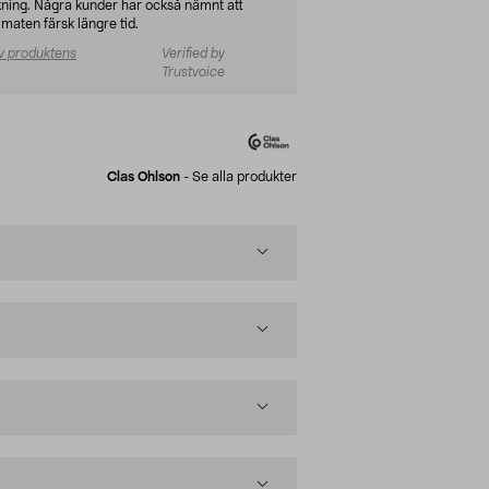
okning. Några kunder har också nämnt att
 maten färsk längre tid.
v produktens
Verified by
Trustvoice
Clas Ohlson
-
Se alla produkter