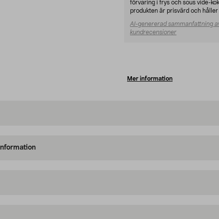
förvaring i frys och sous vide-k
produkten är prisvärd och håller
AI-genererad sammanfattning a
kundrecensioner
Mer information
information