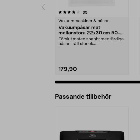
0 av 5 stjärnor
4.5 av 5 stjärnor
recensioner
35
Vakuummaskiner & påsar
Vakuumpåsar mat
mellanstora 22x30 cm 50-
pack
Förslut maten snabbt med färdiga
påsar i rätt storlek.
Livsmedelssäkra vakuumpås...
179,90
Passande tillbehör