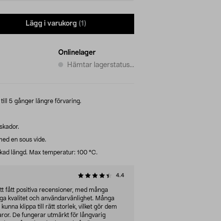
Lägg i varukorg
(1)
Onlinelager
Hämtar lagerstatus...
ill 5 gånger längre förvaring.
skador.
ed en sous vide.
nskad längd. Max temperatur: 100 °C.
4.4
t fått positiva recensioner, med många
a kvalitet och användarvänlighet. Många
kunna klippa till rätt storlek, vilket gör dem
aror. De fungerar utmärkt för långvarig