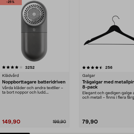
-25%
4.5av 5 stjärnor
recensioner
4.0av 5 stjärnor
recensioner
3252
256
Klädvård
Galgar
Noppborttagare batteridriven
Trägalgar med metallpi
8-pack
Vårda kläder och andra textilier –
ta bort noppor och ludd.
Elegant och gedigen galge a
Noppborttagaren fräs...
och metall – finns i flera färg
Galge med sv...
149,90
79,90
199,90