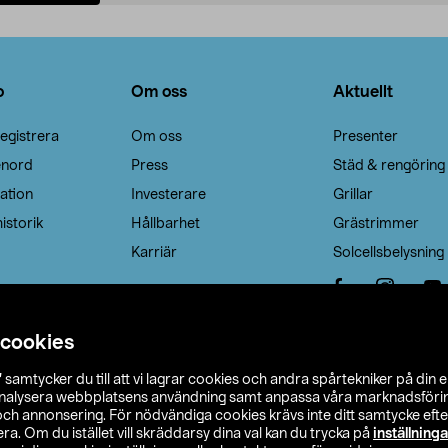
Lägg i varukorg
Lägg i varukorg
o
Om oss
Aktuellt
egistrera
Om oss
Presenter
enord
Press
Städ & rengöring
ation
Investerare
Grillar
istorik
Hållbarhet
Grästrimmer
Karriär
Solcellsbelysning
 cookies
”
samtycker du till att vi lagrar cookies och andra spårtekniker på din 
analysera webbplatsens användning samt anpassa våra marknadsförings
 och annonsering. För nödvändiga cookies krävs inte ditt samtycke ef
a. Om du istället vill skräddarsy dina val kan du trycka på
inställninga