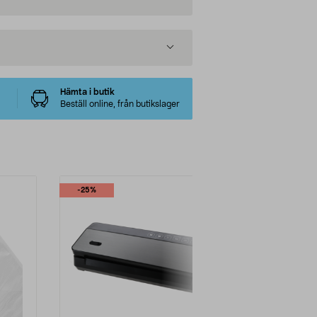
Hämta i butik
Beställ online, från butikslager
-25%