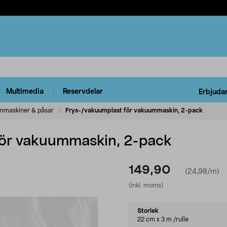
Multimedia
Reservdelar
Erbjuda
mmaskiner & påsar
Frys-/vakuumplast för vakuummaskin, 2-pack
för vakuummaskin, 2-pack
149,90
(24,98/m)
(inkl. moms)
Select
Storlek
variant
22 cm x 3 m /rulle