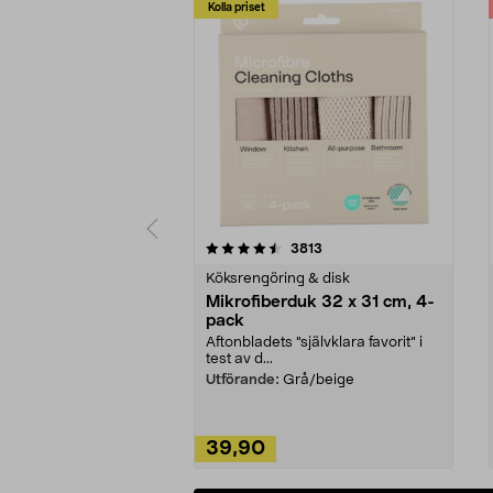
Kolla priset
5av 5 stjärnor
4.0av 5 stjärnor
recensioner
3813
Köksrengöring & disk
Mikrofiberduk 32 x 31 cm, 4-
pack
Aftonbladets "självklara favorit” i
test av d...
Utförande:
Grå/beige
39,90