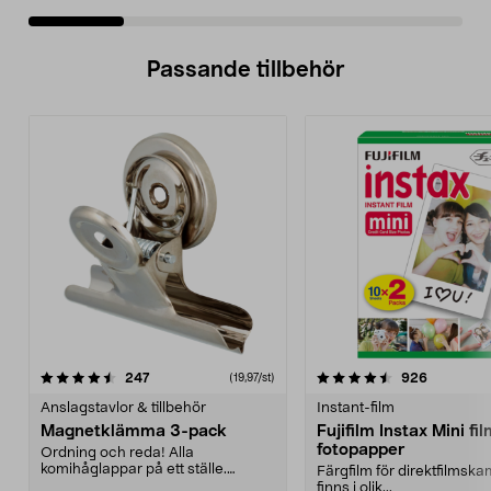
Passande tillbehör
4.5av 5 stjärnor
recensioner
4.5av 5 stjärnor
recension
247
926
(19,97/st)
Anslagstavlor & tillbehör
Instant-film
Magnetklämma 3-pack
Fujifilm Instax Mini fi
fotopapper
Ordning och reda! Alla
komihåglappar på ett ställe.
Färgfilm för direktfilmsk
Utmärkt som hållare för foto...
finns i olik...