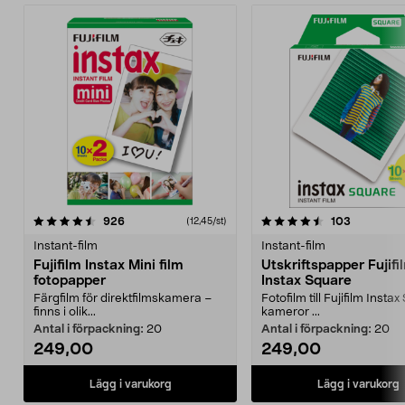
4.5 av 5 stjärnor
recensioner
4.5 av 5 stjärnor
recension
926
103
(12,45/st)
Instant-film
Instant-film
Fujifilm Instax Mini film
Utskriftspapper Fujifi
fotopapper
Instax Square
Färgfilm för direktfilmskamera –
Fotofilm till Fujifilm Insta
finns i olik...
kameror ...
Antal i förpackning:
20
Antal i förpackning:
20
249,00
249,00
Lägg i varukorg
Lägg i varukorg