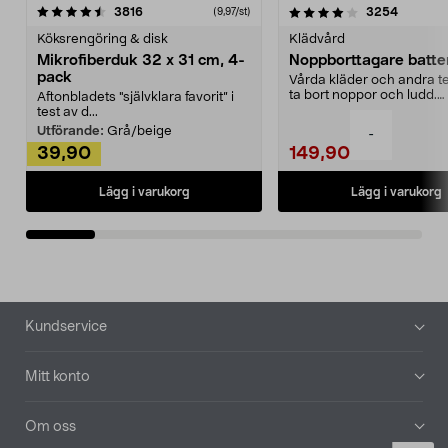
4.0av 5 stjärnor
recensioner
4.5av 5 stjärnor
recensio
3816
3254
(9,97/st)
Köksrengöring & disk
Klädvård
Mikrofiberduk 32 x 31 cm, 4-
Noppborttagare batter
pack
Vårda kläder och andra tex
ta bort noppor och ludd.
Aftonbladets "självklara favorit” i
Noppborttagaren fräs...
test av d...
Utförande:
Grå/beige
-
39,90
149,90
Lägg i varukorg
Lägg i varukorg
Sidfot
Kundservice
Mitt konto
Om oss