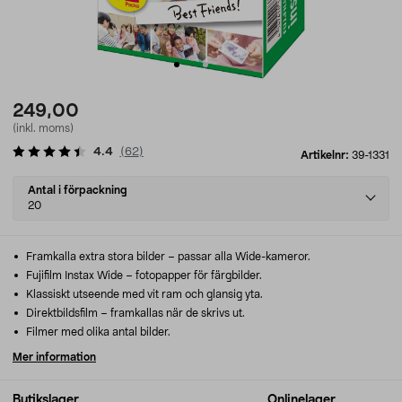
249,00
(inkl. moms)
4.4
(
62
)
Artikelnr:
39-1331
Select
Antal i förpackning
variant
20
Framkalla extra stora bilder – passar alla Wide-kameror.
Fujifilm Instax Wide – fotopapper för färgbilder.
Klassiskt utseende med vit ram och glansig yta.
Direktbildsfilm – framkallas när de skrivs ut.
Filmer med olika antal bilder.
Mer information
Butikslager
Onlinelager