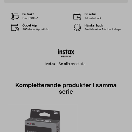
Fri frakt
Fri retur
Från 599 kr*
Till valfri butik
Öppet köp
Hämta i butik
365 dagar öppet köp
Beställ online, från butikslager
Instax
-
Se alla produkter
Kompletterande produkter i samma
serie