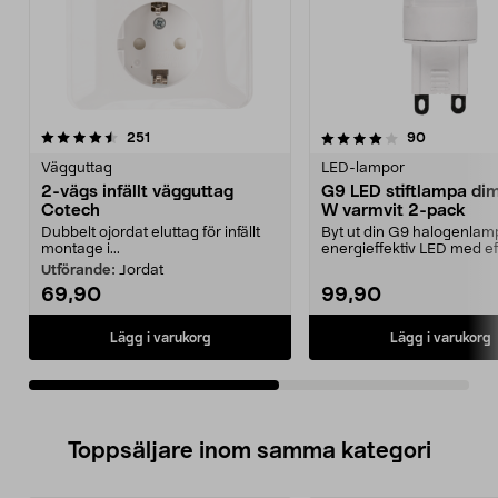
4.0av 5 stjärnor
recensioner
4.5av 5 stjärnor
recensione
251
90
Vägguttag
LED-lampor
2-vägs infällt vägguttag
G9 LED stiftlampa di
Cotech
W varmvit 2-pack
Dubbelt ojordat eluttag för infällt
Byt ut din G9 halogenla
montage i...
energieffektiv LED med ef
bara 3,6 W. Dimb...
Utförande:
Jordat
69,90
99,90
Lägg i varukorg
Lägg i varukorg
Toppsäljare inom samma kategori