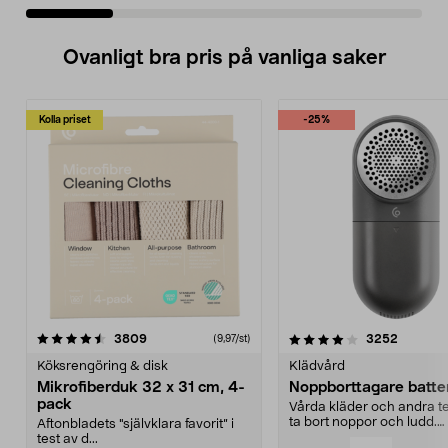
Ovanligt bra pris på vanliga saker
Kolla priset
-25%
4.0av 5 stjärnor
recensioner
4.5av 5 stjärnor
recensio
3809
3252
(9,97/st)
Köksrengöring & disk
Klädvård
Mikrofiberduk 32 x 31 cm, 4-
Noppborttagare batter
pack
Vårda kläder och andra tex
ta bort noppor och ludd.
Aftonbladets "självklara favorit” i
Noppborttagaren fräs...
test av d...