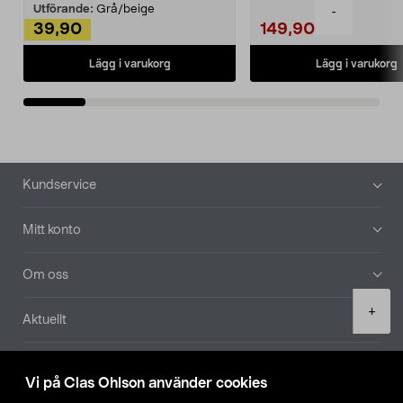
Utförande:
Grå/beige
-
39,90
149,90
Lägg i varukorg
Lägg i varukorg
Sidfot
Kundservice
Mitt konto
Om oss
Product
+
Aktuellt
quantity
Våra bolag
Vi på Clas Ohlson använder cookies