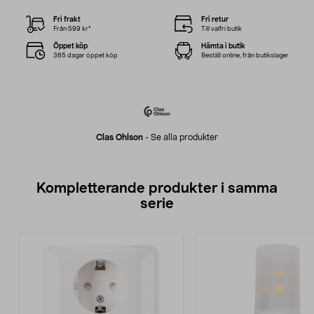
Fri frakt
Fri retur
Från 599 kr*
Till valfri butik
Öppet köp
Hämta i butik
365 dagar öppet köp
Beställ online, från butikslager
Clas Ohlson
-
Se alla produkter
Kompletterande produkter i samma
serie