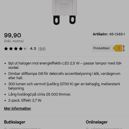
Artikelnr:
46-1349-1
99,90
(inkl. moms)
4.3
(
64
)
Produktblad
Byt ut halogen mot energieffektiv LED 2,5 W – passar lampor med G9-
sockel.
Dimbar stiftlampa G9 för dekorativ accentbelysning i kök, vardagsrum
eller hall.
300 lumen och varmvit ljusfärg (2700 K) ger en behaglig, mellanstark
belysning.
Lång livslängd på cirka 25 000 timmar.
2-pack. Effekt: 2,7 W.
Mer information
Butikslager
Onlinelager