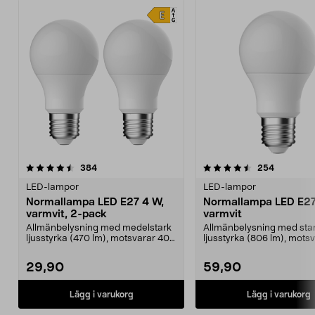
4.5 av 5 stjärnor
recensioner
4.5 av 5 stjärnor
recension
384
254
LED-lampor
LED-lampor
Normallampa LED E27 4 W,
Normallampa LED E27
varmvit, 2-pack
varmvit
Allmänbelysning med medelstark
Allmänbelysning med sta
ljusstyrka (470 lm), motsvarar 40
ljusstyrka (806 lm), mots
W glödlampa. Va...
W glödlampa. Varmvit...
29,90
59,90
Lägg i varukorg
Lägg i varukorg