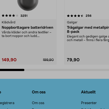
4.5av 5 stjärnor
recensioner
4.0av 5 stjärnor
recensioner
3251
256
Klädvård
Galgar
Noppborttagare batteridriven
Trägalgar med metallpi
8-pack
Vårda kläder och andra textilier –
ta bort noppor och ludd.
Elegant och gedigen galge a
Noppborttagaren fräs...
och metall – finns i flera färg
Galge med sv...
149,90
79,90
199,90
Lägg i varukorg
Lägg i varukorg
o
Om oss
Aktuellt
egistrera
Om oss
Presenter