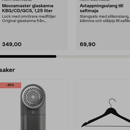
Moccamaster glaskanna
Avtappningsslang till
KBG/CD/GCS, 1,25 liter
saftmaja
Lock med omrörare medföljer.
Slangsats med silikonslang,
Original glaskanna från
klämma och stålpip till saftk
Moccamaster. Förläng livet ...
349,00
69,90
 saker
-25%