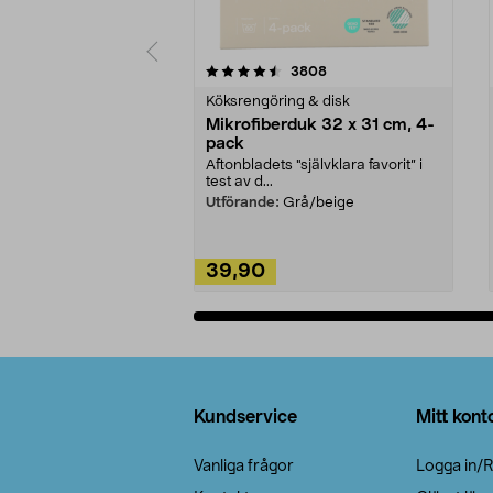
5av 5 stjärnor
4.0av 5 stjärnor
recensioner
3808
Köksrengöring & disk
Mikrofiberduk 32 x 31 cm, 4-
pack
Aftonbladets "självklara favorit” i
test av d...
Utförande:
Grå/beige
39,90
Lägg i varukorg
Sidfot
Kundservice
Mitt kont
Vanliga frågor
Logga in/R