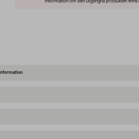
Information om den utgångna produkten finns l
information