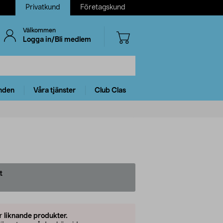
Privatkund
Företagskund
Välkommen
Logga in/Bli medlem
nden
Våra tjänster
Club Clas
t
er
liknande produkter.