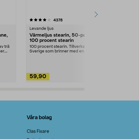
4.5av 5 stjärnor
recensioner
4.5
4378
2
Levande ljus
Rengöringsm
nne,
Värmeljus stearin, 50-pack,
Bikarbonat
100 procent stearin
Ett allsidigt 
städning och 
v trä
100 procent stearin. Tillverkade i
ute. Städa med
er.
Sverige som brinner med en
vacker och sotfri ...
59,90
49,90
Lägg i varukorg
Lägg
Våra bolag
Clas Fixare