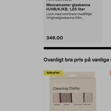
Moccamaster glaskanna
H/HB/K/KB, 1,25 liter
Lock med omrörare medföljer.
Originalglaskanna från
Moccamaster. Förläng livet p...
349,00
Ovanligt bra pris på vanliga
Kolla priset