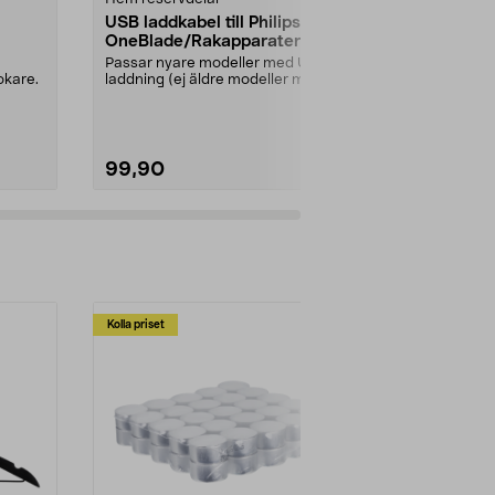
USB laddkabel till Philips
Moccamaster
OneBlade/Rakapparater
filterhållare
Passar nyare modeller med USB-
Lock för Mocc
okare.
laddning (ej äldre modeller med
KBG, KBGC, O
230 V nätadapter)....
Automatic S, 
99,90
149,90
Kolla priset
Multibuy