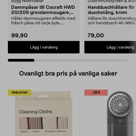
Bygg reservdelar
Duschmunstycken & dus
Dammpåsar till Cocraft HWD
Handduschhållare fö
20/20S grovdammsugare,
duschstång, krom
5-pack
Håller dammsugaren effektiv med
Hållare för duschhandtag t
fräsch påse vid varje byte.
och handdusch 40-9865.
Dammsugarpåsar för C...
22 mm stång och ...
99,90
79,00
Lägg i varukorg
Lägg i varukorg
Ovanligt bra pris på vanliga saker
Kolla priset
-25%