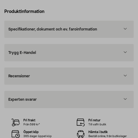
Produktinformation
Specifikationer, dokument och ev. faroinformation
Trygg E-Handel
Recensioner
Experten svarar
Fri frakt
Fri retur
Från 599 kr*
Till valfri butik
Öppet köp
Hämta i butik
365 dagar öppet köp
Beställ online, från butikslager