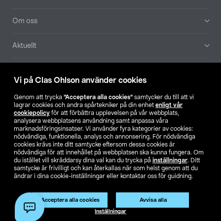
Om oss
Aktuellt
Våra bolag
Vi på Clas Ohlson använder cookies
Hitta butik
Genom att trycka
”Acceptera alla cookies”
samtycker du till att vi
lagrar cookies och andra spårtekniker på din enhet
enligt vår
cookiepolicy
för att förbättra upplevelsen på vår webbplats,
SE
NO
FI
analysera webbplatsens användning samt anpassa våra
marknadsföringsinsatser. Vi använder fyra kategorier av cookies:
nödvändiga, funktionella, analys och annonsering. För nödvändiga
cookies krävs inte ditt samtycke eftersom dessa cookies är
nödvändiga för att innehållet på webbplatsen ska kunna fungera. Om
du istället vill skräddarsy dina val kan du trycka på
inställningar
. Ditt
samtycke är frivilligt och kan återkallas när som helst genom att du
ändrar i dina cookie-inställningar eller kontaktar oss för guidning.
Köpvillkor
Privacy statement
Klubbvillkor
För företag
Ändra till priser exklusive moms
Produkten har utgått
Acceptera alla cookies
Avvisa alla
Artikelnr:
50-2885
Inställningar