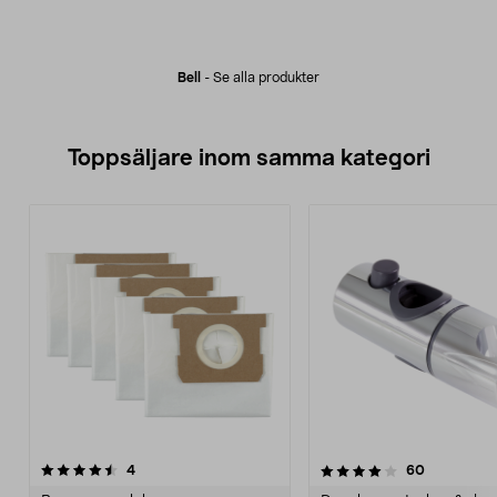
Bell
-
Se alla produkter
Toppsäljare inom samma kategori
4.0 av 5 stjärnor
recensioner
4.5 av 5 stjärnor
recensione
4
60