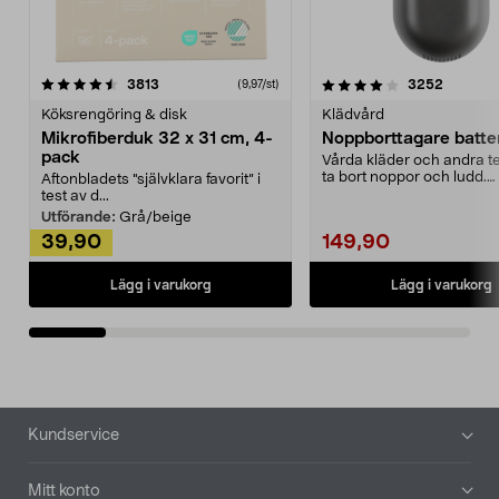
4.0av 5 stjärnor
recensioner
4.5av 5 stjärnor
recensio
3813
3252
(9,97/st)
Köksrengöring & disk
Klädvård
Mikrofiberduk 32 x 31 cm, 4-
Noppborttagare batter
pack
Vårda kläder och andra tex
ta bort noppor och ludd.
Aftonbladets "självklara favorit” i
Noppborttagaren fräs...
test av d...
Utförande:
Grå/beige
39,90
149,90
Lägg i varukorg
Lägg i varukorg
Sidfot
Kundservice
Mitt konto