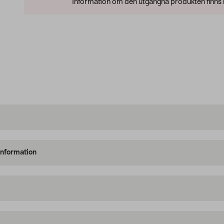
Information om den utgångna produkten finns l
information