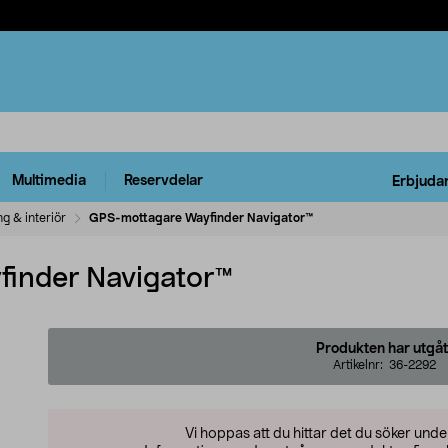
Multimedia
Reservdelar
Erbjuda
ng & interiör
GPS-mottagare Wayfinder Navigator™
inder Navigator™
Produkten har utgåt
Artikelnr:
36-2292
Vi hoppas att du hittar det du söker und