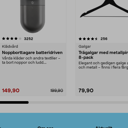
4.5av 5 stjärnor
recensioner
4.0av 5 stjärnor
recensioner
3252
256
Klädvård
Galgar
Noppborttagare batteridriven
Trägalgar med metallpi
8-pack
Vårda kläder och andra textilier –
ta bort noppor och ludd.
Elegant och gedigen galge a
Noppborttagaren fräs...
och metall – finns i flera färg
Galge med sv...
149,90
79,90
199,90
Lägg i varukorg
Lägg i varukorg