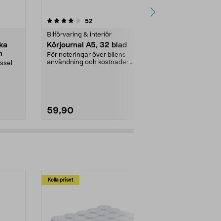
4.5 av 5 stjärnor
recensioner
4.0
52
3
Bilförvaring & interiör
Bilförvaring &
cka
Körjournal A5, 32 blad
Parkeringss
m
För noteringar över bilens
Lättanvänd p-
användning och kostnader.
visar ankomstt
yssel
Kolumner för datum, mätarst...
parkeringsskiva
59,90
39,90
Kolla priset
Multibuy