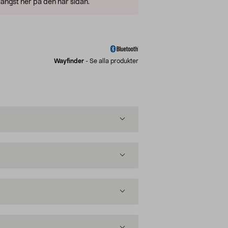
ängst ner på den här sidan.
Wayfinder
-
Se alla produkter