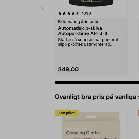
5 av 5 stjärnor
4.5 av 5 stjärnor
recensioner
1638
Bilförvaring & interiör
Automatisk p-skiva
Autoparktime APT3-II
Startar så snart du har parkerat –
slipp p-böter. Lättmonterad
automatisk p-skiv...
349,00
Ovanligt bra pris på vanliga
Kolla priset