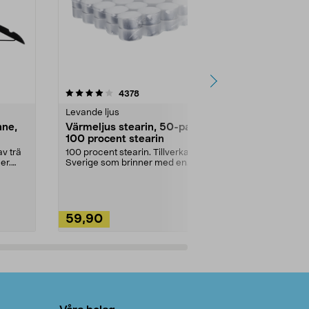
4.5av 5 stjärnor
recensioner
4.5
4378
2
Levande ljus
Rengöringsm
nne,
Värmeljus stearin, 50-pack,
Bikarbonat
100 procent stearin
Ett allsidigt 
städning och 
v trä
100 procent stearin. Tillverkade i
ute. Städa med
er.
Sverige som brinner med en
vacker och sotfri ...
59,90
49,90
Lägg i varukorg
Lägg