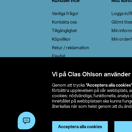
Kundservice
Mitt kont
Vanliga frågor
Logga in/R
Kontakta oss
Glömt lös
Tillgänglighet
Min inform
Köpvillkor
Min orderh
Retur / reklamation
Elavfall
Cookie policy
Leveransalternativ
Vi på Clas Ohlson använder
Genom att trycka
”Acceptera alla cookies
förbättra upplevelsen på vår webbplats, 
cookies: nödvändiga, funktionella, analys
innehållet på webbplatsen ska kunna funger
återkallas när som helst genom att du ändra
© 2026 Cla
Acceptera alla cookies