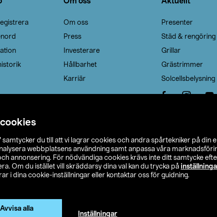
o
Om oss
Aktuellt
egistrera
Om oss
Presenter
enord
Press
Städ & rengöring
ation
Investerare
Grillar
istorik
Hållbarhet
Grästrimmer
Karriär
Solcellsbelysning
 cookies
”
samtycker du till att vi lagrar cookies och andra spårtekniker på din 
analysera webbplatsens användning samt anpassa våra marknadsförings
 och annonsering. För nödvändiga cookies krävs inte ditt samtycke ef
a. Om du istället vill skräddarsy dina val kan du trycka på
inställninga
r i dina cookie-inställningar eller kontaktar oss för guidning.
s Ohlson
Köpvillkor
Privacy statement
Klubbvillkor
H
Ändra till priser exklusive moms
Avvisa alla
Inställningar