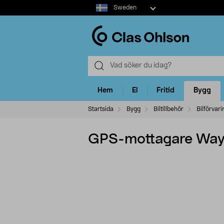
Select
Sweden
market
Hem
El
Fritid
Bygg
Startsida
Bygg
Biltillbehör
Bilförvari
GPS-mottagare Wayf