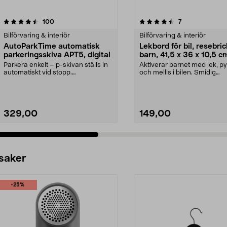
4.5 av 5 stjärnor
recensioner
4.0 av 5 stjärnor
recensioner
100
7
Bilförvaring & interiör
Bilförvaring & interiör
AutoParkTime automatisk
Lekbord för bil, resebri
parkeringsskiva APT5, digital
barn, 41,5 x 36 x 10,5 c
Parkera enkelt – p-skivan ställs in
Aktiverar barnet med lek, p
automatiskt vid stopp.
och mellis i bilen. Smidig
AutoParkTime APT5 aut...
resebricka som förva...
329,00
149,00
 saker
-25%