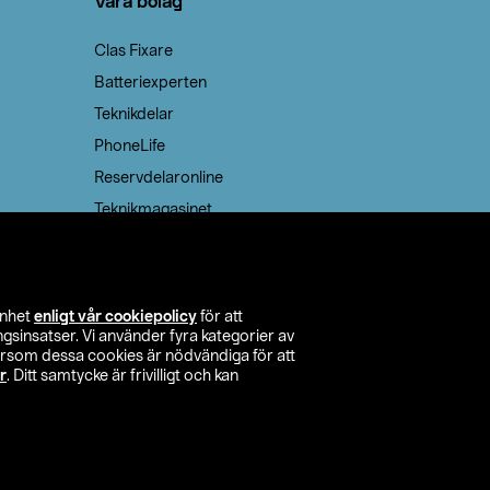
Våra bolag
Clas Fixare
Batteriexperten
Teknikdelar
PhoneLife
Reservdelaronline
Teknikmagasinet
enhet
enligt vår cookiepolicy
för att
insatser. Vi använder fyra kategorier av
tersom dessa cookies är nödvändiga för att
r
. Ditt samtycke är frivilligt och kan
itta butik