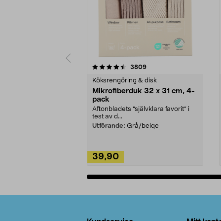
5av 5 stjärnor
4.0av 5 stjärnor
recensioner
3809
Köksrengöring & disk
Mikrofiberduk 32 x 31 cm, 4-
pack
Aftonbladets "självklara favorit” i
test av d...
Utförande:
Grå/beige
39,90
Lägg i varukorg
Sidfot