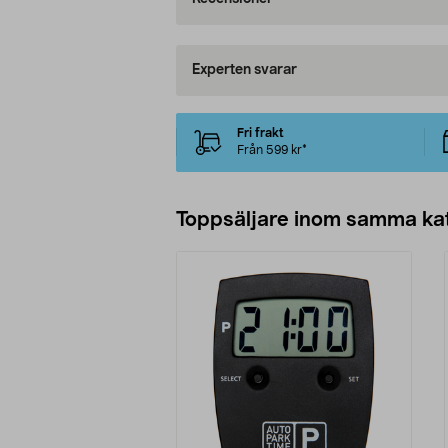
Experten svarar
Fri frakt
Från 599 kr*
Toppsäljare inom samma ka