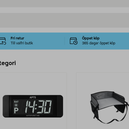
Fri retur
Öppet köp
Till valfri butik
365 dagar öppet köp
tegori