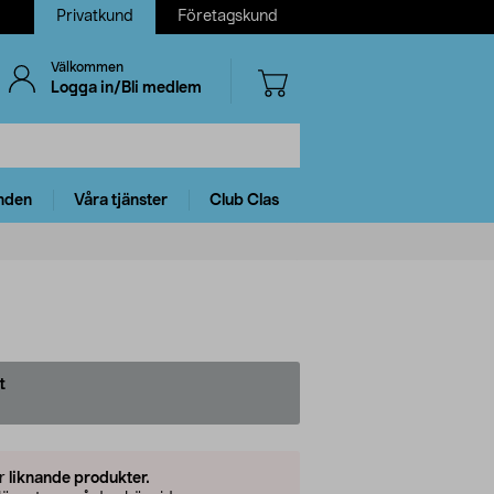
Privatkund
Företagskund
Välkommen
Logga in/Bli medlem
nden
Våra tjänster
Club Clas
t
er
liknande produkter.