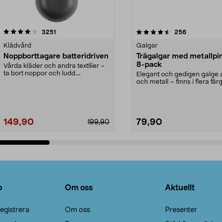
4.5av 5 stjärnor
recensioner
4.0av 5 stjärnor
recensioner
3251
256
Klädvård
Galgar
Noppborttagare batteridriven
Trägalgar med metallpi
8-pack
Vårda kläder och andra textilier –
ta bort noppor och ludd.
Elegant och gedigen galge a
Noppborttagaren fräs...
och metall – finns i flera färg
Galge med sv...
149,90
79,90
199,90
Lägg i varukorg
Lägg i varukorg
o
Om oss
Aktuellt
egistrera
Om oss
Presenter