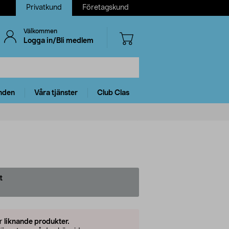
Privatkund
Företagskund
Välkommen
Logga in/Bli medlem
nden
Våra tjänster
Club Clas
t
5
er
liknande produkter.