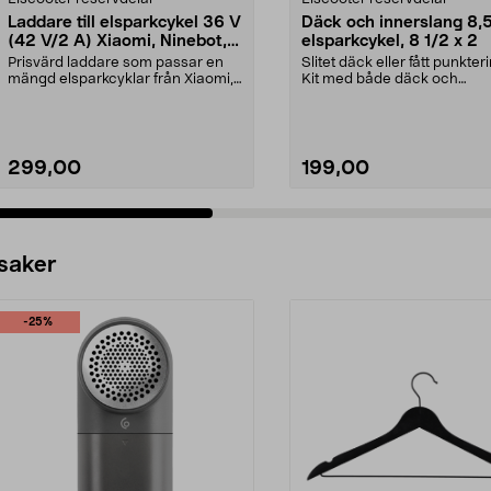
Laddare till elsparkcykel 36 V
Däck och innerslang 8,5"
(42 V/2 A) Xiaomi, Ninebot,
elsparkcykel, 8 1/2 x 2
E-Way m.fl.
Prisvärd laddare som passar en
Slitet däck eller fått punkter
mängd elsparkcyklar från Xiaomi,
Kit med både däck och
Ninebot och E-Wa...
innerslang. Luftdäck -...
299,00
199,00
 saker
-25%