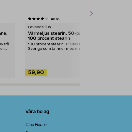
4.5av 5 stjärnor
recensioner
4.5
4378
2
Levande ljus
Rengöringsm
nne,
Värmeljus stearin, 50-pack,
Bikarbonat
100 procent stearin
Ett allsidigt 
städning och 
v trä
100 procent stearin. Tillverkade i
ute. Städa med
er.
Sverige som brinner med en
vacker och sotfri ...
59,90
49,90
Lägg i varukorg
Lägg
Våra bolag
Clas Fixare