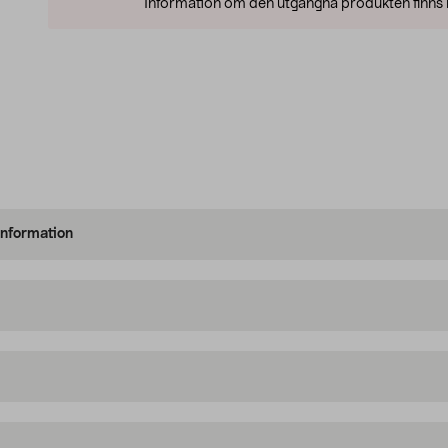
Information om den utgångna produkten finns l
information