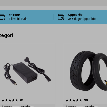
Fri retur
Öppet köp
Till valfri butik
365 dagar öppet köp
tegori
4.5 av 5 stjärnor
recensioner
4.5 av 5 stjärnor
recensioner
61
96
Elscooter reservdelar
Elscooter reservdelar