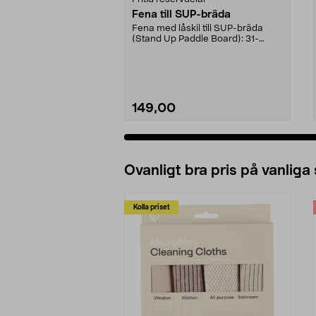
Fena till SUP-bräda
Fena med låskil till SUP-bräda
(Stand Up Paddle Board): 31-
974331-2059, E11 Pass...
149,00
Ovanligt bra pris på vanliga
Kolla priset