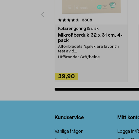
5av 5 stjärnor
4.0av 5 stjärnor
recensioner
3808
Köksrengöring & disk
Mikrofiberduk 32 x 31 cm, 4-
pack
Aftonbladets "självklara favorit” i
test av d...
Utförande:
Grå/beige
39,90
Lägg i varukorg
Sidfot
Kundservice
Mitt kont
Vanliga frågor
Logga in/R