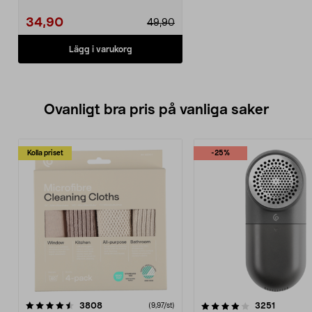
34,90
49,90
Lägg i varukorg
Ovanligt bra pris på vanliga saker
Kolla priset
-25%
4.0av 5 stjärnor
recensioner
4.5av 5 stjärnor
recensio
3808
3251
(9,97/st)