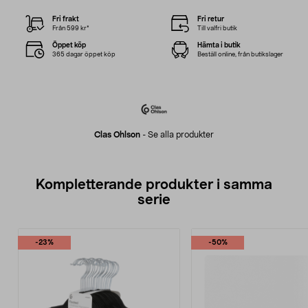
Fri frakt
Fri retur
Från 599 kr*
Till valfri butik
Öppet köp
Hämta i butik
365 dagar öppet köp
Beställ online, från butikslager
Clas Ohlson
-
Se alla produkter
Kompletterande produkter i samma
serie
-23%
-50%