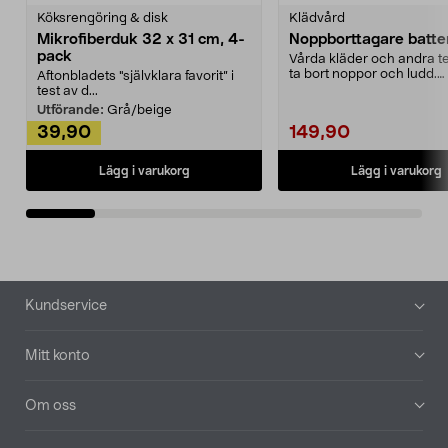
Köksrengöring & disk
Klädvård
Mikrofiberduk 32 x 31 cm, 4-
Noppborttagare batter
pack
Vårda kläder och andra tex
ta bort noppor och ludd.
Aftonbladets "självklara favorit” i
Noppborttagaren fräs...
test av d...
Utförande:
Grå/beige
39,90
149,90
Lägg i varukorg
Lägg i varukorg
Sidfot
Kundservice
Mitt konto
Om oss