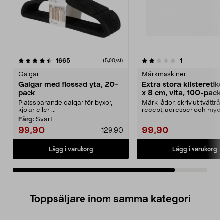
2.0av 5 stjärnor
recensioner
recensioner
1665
1
(5,00/st)
Galgar
Märkmaskiner
Galgar med flossad yta, 20-
Extra stora klisteretik
pack
x 8 cm, vita, 100-pac
Platssparande galgar för byxor,
Märk lådor, skriv ut tvättrå
kjolar eller ...
recept, adresser och myc
Självhäftande et...
Färg:
Svart
99,90
99,90
129,90
Lägg i varukorg
Lägg i varukorg
Toppsäljare inom samma kategori