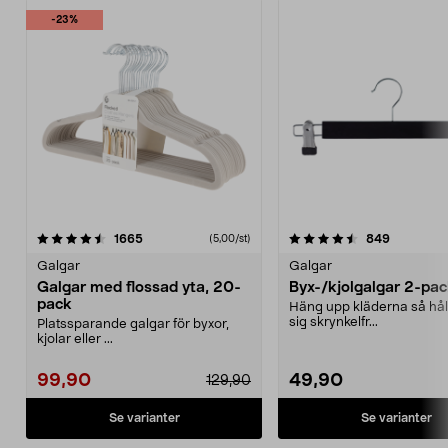
-23%
4.5 av 5 stjärnor
recensioner
4.5 av 5 stjärnor
recension
1665
849
(5,00/st)
Galgar
Galgar
Galgar med flossad yta, 20-
Byx-/kjolgalgar 2-pa
pack
Häng upp kläderna så hål
sig skrynkelfr...
Platssparande galgar för byxor,
kjolar eller ...
99,90
49,90
129,90
Se varianter
Se varianter