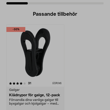
Passande tillbehör
-30%
recensioner
31
(2,91/st)
Galgar
Klädnypor för galge, 12-pack
Förvandla dina vanliga galgar till
byxgalgar och kjolgalgar – med
clips. Halkfri...