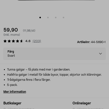
59,90
(11,98/st)
(inkl. moms)
4.6
(
203
)
Artikelnr:
44-5690-1
Select
Färg
variant
Svart
Tunna galgar – få plats med mer i garderoben.
Halkfria galgar i metall för både byxor, toppar, skjortor och klänningar.
Trådgalgarna finns i flera färger.
5-pack.
Mer information
Butikslager
Onlinelager