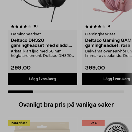
4.0 av 5 stjärnor
recensioner
4.0 av 5 stjärnor
recensioner
10
4
Gamingheadset
Gamingheadset
Deltaco DH320
Deltaco Gaming GAM
gamingheadset med sladd,
gamingheadset, rosa
GAM-190
Kristallklart ljud med 50 mm
Bekväma over ear-hörlura
högtalarelement. Deltaco DH320
timmar av spelande. Delt
robust gamingheadset...
PH85 rosa gamingheadse.
299,00
399,00
Lägg i varukorg
Lägg i varukorg
Ovanligt bra pris på vanliga saker
Kolla priset
-25%