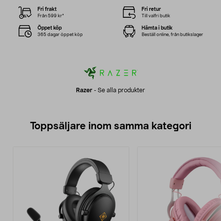
Fri frakt
Fri retur
Från 599 kr*
Till valfri butik
Öppet köp
Hämta i butik
365 dagar öppet köp
Beställ online, från butikslager
Razer
-
Se alla produkter
Toppsäljare inom samma kategori