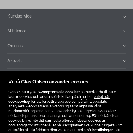
Sidfot
Kundservice
Mitt konto
Om oss
Aktuellt
Våra bolag
Vi på Clas Ohlson använder cookies
Hitta butik
Genom att trycka
”Acceptera alla cookies”
samtycker du till att vi
lagrar cookies och andra spårtekniker på din enhet
enligt vår
cookiepolicy
för att förbättra upplevelsen på vår webbplats,
SE
NO
FI
analysera webbplatsens användning samt anpassa våra
marknadsföringsinsatser. Vi använder fyra kategorier av cookies:
nödvändiga, funktionella, analys och annonsering. För nödvändiga
cookies krävs inte ditt samtycke eftersom dessa cookies är
nödvändiga för att innehållet på webbplatsen ska kunna fungera. Om
du istället vill skräddarsy dina val kan du trycka på
inställningar
. Ditt