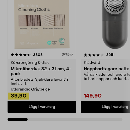
4.0av 5 stjärnor
recensioner
4.5av 5 stjärnor
recensio
3808
3251
(9,97/st)
Köksrengöring & disk
Klädvård
Mikrofiberduk 32 x 31 cm, 4-
Noppborttagare batter
pack
Vårda kläder och andra tex
ta bort noppor och ludd.
Aftonbladets "självklara favorit” i
Noppborttagaren fräs...
test av d...
Utförande:
Grå/beige
39,90
149,90
Lägg i varukorg
Lägg i varukorg