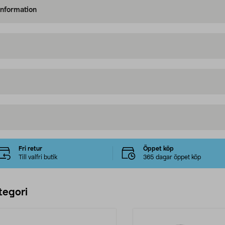
information
Fri retur
Öppet köp
Till valfri butik
365 dagar öppet köp
tegori