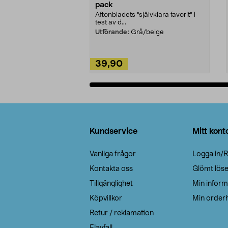
pack
Aftonbladets "självklara favorit” i
test av d...
Utförande:
Grå/beige
39,90
Lägg i varukorg
Sidfot
Kundservice
Mitt kont
Vanliga frågor
Logga in/R
Kontakta oss
Glömt lös
Tillgänglighet
Min inform
Köpvillkor
Min orderh
Retur / reklamation
Elavfall