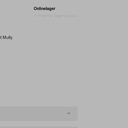
Onlinelager
Hämtar lagerstatus...
 Mully.