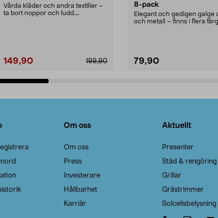
8-pack
Vårda kläder och andra textilier –
ta bort noppor och ludd.
Elegant och gedigen galge a
Noppborttagaren fräs...
och metall – finns i flera färg
Galge med sv...
149,90
79,90
199,90
Lägg i varukorg
Lägg i varukorg
o
Om oss
Aktuellt
egistrera
Om oss
Presenter
enord
Press
Städ & rengöring
ation
Investerare
Grillar
istorik
Hållbarhet
Grästrimmer
Karriär
Solcellsbelysning