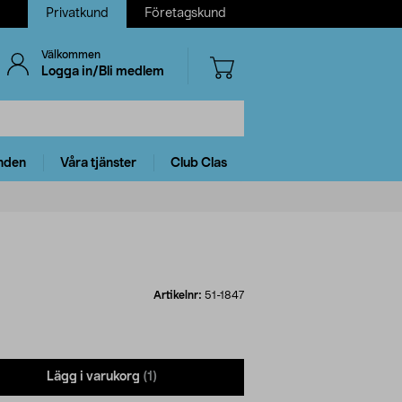
Privatkund
Företagskund
Välkommen
Logga in/Bli medlem
nden
Våra tjänster
Club Clas
Artikelnr:
51-1847
Lägg i varukorg
(1)