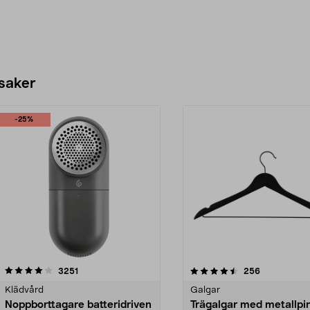
 saker
-25%
4.5av 5 stjärnor
recensioner
4.0av 5 stjärnor
recensioner
3251
256
Klädvård
Galgar
Noppborttagare batteridriven
Trägalgar med metallpi