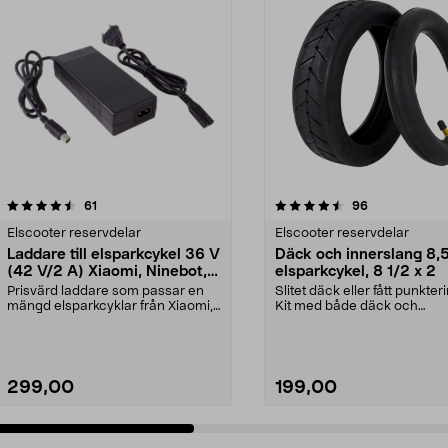
4.5 av 5 stjärnor
recensioner
4.5 av 5 stjärnor
recensioner
61
96
Elscooter reservdelar
Elscooter reservdelar
Laddare till elsparkcykel 36 V
Däck och innerslang 8,5"
(42 V/2 A) Xiaomi, Ninebot,
elsparkcykel, 8 1/2 x 2
E-Way m.fl.
Prisvärd laddare som passar en
Slitet däck eller fått punkter
mängd elsparkcyklar från Xiaomi,
Kit med både däck och
Ninebot och E-Wa...
innerslang. Luftdäck -...
299,00
199,00