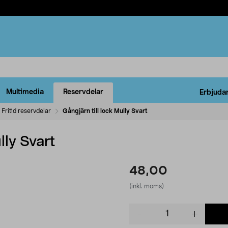
Multimedia
Reservdelar
Erbjuda
Fritid reservdelar
Gångjärn till lock Mully Svart
lly Svart
48,00
(inkl. moms)
Product
quantity