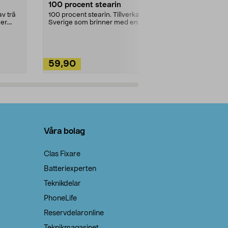
100 procent stearin
Ett allsidigt 
städning och 
v trä
100 procent stearin. Tillverkade i
ute. Städa med
er.
Sverige som brinner med en
vacker och sotfri ...
59,90
49,90
Lägg i varukorg
Lägg
Våra bolag
Clas Fixare
Batteriexperten
Teknikdelar
PhoneLife
Reservdelaronline
Teknikmagasinet