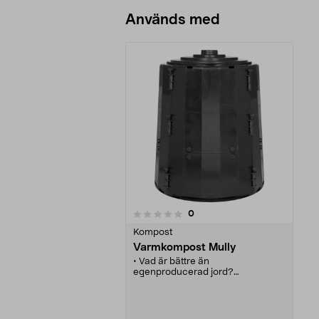
Används med
recensioner
0
0 av 5 stjärnor
Kompost
Varmkompost Mully
• Vad är bättre än
egenproducerad jord?
• Förvandla ditt trädgårds- och
köksavfall till värdefull mylla.
• Stabil isolerad konstruktion med
bottenplatta.