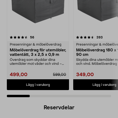
4.5 av 5 stjärnor
recensioner
4.5 av 5 stjärnor
recension
56
393
Presenningar & möbelöverdrag
Presenningar & möbelöv
Möbelöverdrag för utemöbler,
Möbelöverdrag 180 x 
vattentätt, 3 x 2,5 x 0,9 m
90 cm
Överdrag som skyddar dina
Skydda dina utemöbler m
utemöbler mot väder och vind –
och vind. Möbelöverdrag
året om. Stort, slitsta...
håller dina utemöble...
499,00
349,00
599,00
Lägg i varukorg
Lägg i varukorg
Reservdelar