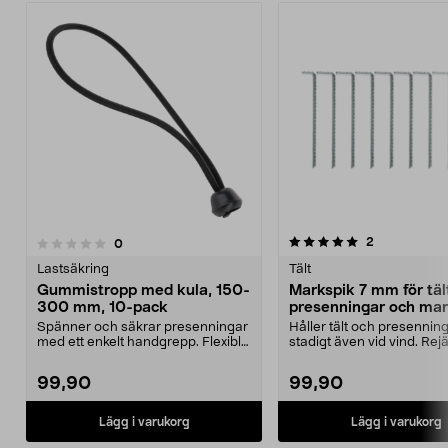
5.0av 5 stjärnor
5.0av 5 stjärnor
recensioner
2
recensioner
0
Lastsäkring
Tält
Gummistropp med kula, 150-
Markspik 7 mm för täl
300 mm, 10-pack
presenningar och mar
10-pack
Spänner och säkrar presenningar
Håller tält och presennin
med ett enkelt handgrepp. Flexibla
stadigt även vid vind. Rej
gummistroppar...
markspikar för tillfä...
99,90
99,90
Lägg i varukorg
Lägg i varukorg