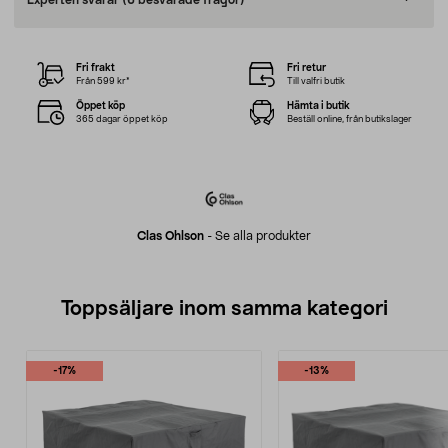
Experten svarar
(6 besvarade frågor)
Fri frakt
Fri retur
Från 599 kr*
Till valfri butik
Öppet köp
Hämta i butik
365 dagar öppet köp
Beställ online, från butikslager
Clas Ohlson
-
Se alla produkter
Toppsäljare inom samma kategori
-17%
-13%