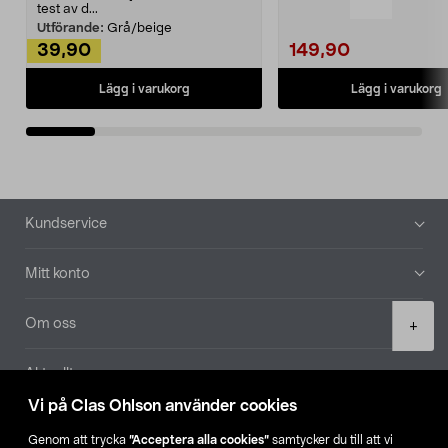
Noppborttagaren fräs...
test av d...
Utförande:
Grå/beige
39,90
149,90
Lägg i varukorg
Lägg i varukorg
Sidfot
Kundservice
Mitt konto
Product
Om oss
+
quantity
Aktuellt
Vi på Clas Ohlson använder cookies
Våra bolag
Genom att trycka
”Acceptera alla cookies”
samtycker du till att vi