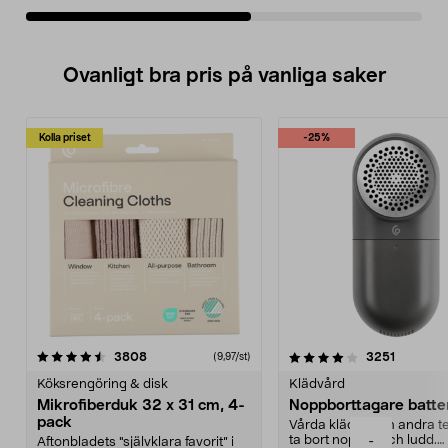
Ovanligt bra pris på vanliga saker
Kolla priset
-25%
4.0av 5 stjärnor
recensioner
4.5av 5 stjärnor
recensio
3808
3251
(9,97/st)
Köksrengöring & disk
Klädvård
Mikrofiberduk 32 x 31 cm, 4-
Noppborttagare batter
pack
Vårda kläder och andra tex
ta bort noppor och ludd.
-
Aftonbladets "självklara favorit” i