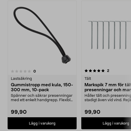
5.0av 5 stjärnor
5.0av 5 stjärnor
recensioner
2
recensioner
0
Lastsäkring
Tält
Gummistropp med kula, 150-
Markspik 7 mm för täl
300 mm, 10-pack
presenningar och mar
10-pack
Spänner och säkrar presenningar
Håller tält och presennin
med ett enkelt handgrepp. Flexibla
stadigt även vid vind. Rej
gummistroppar...
markspikar för tillfä...
99,90
99,90
Lägg i varukorg
Lägg i varukorg