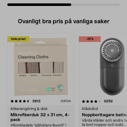
Ovanligt bra pris på vanliga saker
Kolla priset
-25%
4.0av 5 stjärnor
recensioner
4.5av 5 stjärnor
recensio
3813
3252
(9,97/st)
Köksrengöring & disk
Klädvård
Mikrofiberduk 32 x 31 cm, 4-
Noppborttagare batter
pack
Vårda kläder och andra tex
ta bort noppor och ludd.
Aftonbladets "självklara favorit” i