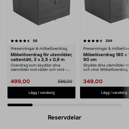
4.5 av 5 stjärnor
recensioner
4.5 av 5 stjärnor
recension
56
394
Presenningar & möbelöverdrag
Presenningar & möbelöv
Möbelöverdrag för utemöbler,
Möbelöverdrag 180 x 
vattentätt, 3 x 2,5 x 0,9 m
90 cm
Överdrag som skyddar dina
Skydda dina utemöbler m
utemöbler mot väder och vind –
och vind. Möbelöverdrag
året om. Stort, slitsta...
håller dina utemöble...
499,00
349,00
599,00
Lägg i varukorg
Lägg i varukorg
Reservdelar