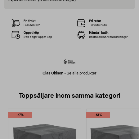
Experten svarar
(6 besvarade frågor)
Fri frakt
Fri retur
Från 599 kr*
Till valfri butik
Öppet köp
Hämta i butik
365 dagar öppet köp
Beställ online, från butikslager
Clas Ohlson
-
Se alla produkter
Toppsäljare inom samma kategori
-17%
-13%