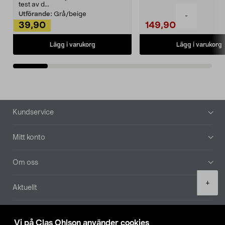
Noppborttagaren fräs...
test av d...
Utförande:
Grå/beige
-
39,90
149,90
Lägg i varukorg
Lägg i varukorg
Sidfot
Kundservice
Mitt konto
Om oss
Product
+
Aktuellt
quantity
Våra bolag
Vi på Clas Ohlson använder cookies