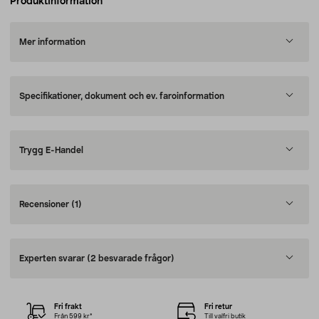
Produktinformation
Mer information
Specifikationer, dokument och ev. faroinformation
Trygg E-Handel
Recensioner
(1)
Experten svarar
(2 besvarade frågor)
Fri frakt
Fri retur
Från 599 kr*
Till valfri butik