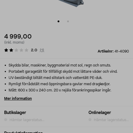
4 999,00
(inkl. moms)
2.0
(
1
)
Artikelnr:
41-4090
Skydda bilar, maskiner, byggmaterial mot sol, regn och smuts.
Portabelt garagetält för tillfälligt skydd mot lättare väder och vind.
UV-beständigt biltält med slitstark och vattentätt PE-duk.
Rymligt förrådstält med öppningsbara gavlar med dragkedjor.
Mått: 600 x 300 x 240 cm. 20 x rejäla förankringsspikar ingår.
Mer information
Butikslager
Onlinelager
Hämtar lagerstatus...
Hämtar lagerstatus...