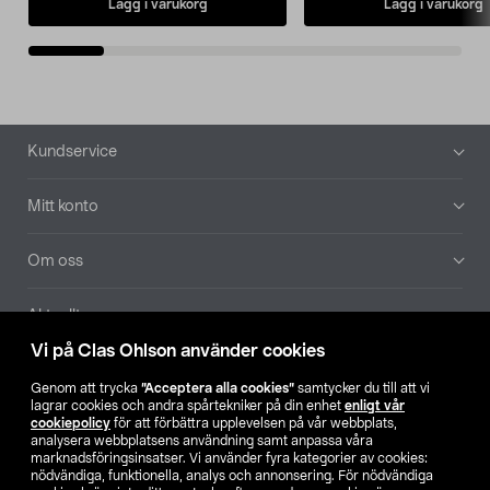
Lägg i varukorg
Lägg i varukorg
Sidfot
Kundservice
Mitt konto
Om oss
Aktuellt
Vi på Clas Ohlson använder cookies
Våra bolag
Genom att trycka
”Acceptera alla cookies”
samtycker du till att vi
lagrar cookies och andra spårtekniker på din enhet
enligt vår
Hitta butik
cookiepolicy
för att förbättra upplevelsen på vår webbplats,
analysera webbplatsens användning samt anpassa våra
marknadsföringsinsatser. Vi använder fyra kategorier av cookies:
nödvändiga, funktionella, analys och annonsering. För nödvändiga
SE
NO
FI