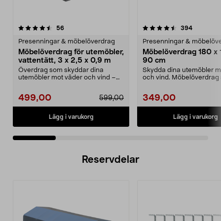
4.5 av 5 stjärnor
recensioner
4.5 av 5 stjärnor
recension
56
394
Presenningar & möbelöverdrag
Presenningar & möbelöv
Möbelöverdrag för utemöbler,
Möbelöverdrag 180 x 
vattentätt, 3 x 2,5 x 0,9 m
90 cm
Överdrag som skyddar dina
Skydda dina utemöbler m
utemöbler mot väder och vind –
och vind. Möbelöverdrag
året om. Stort, slitsta...
håller dina utemöble...
499,00
349,00
599,00
Lägg i varukorg
Lägg i varukorg
Reservdelar