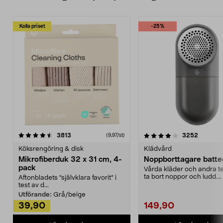
Kolla priset
-25%
4.0av 5 stjärnor
recensioner
4.5av 5 stjärnor
recensio
3813
3252
(9,97/st)
Köksrengöring & disk
Klädvård
Mikrofiberduk 32 x 31 cm, 4-
Noppborttagare batter
pack
Vårda kläder och andra tex
ta bort noppor och ludd.
Aftonbladets "självklara favorit” i
Noppborttagaren fräs...
test av d...
Utförande:
Grå/beige
39,90
149,90