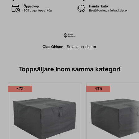
Öppet köp
Hämta i butik
365 dagar öppet köp
Beställ online, från butikslager
Clas Ohlson
-
Se alla produkter
Toppsäljare inom samma kategori
-17%
-13%