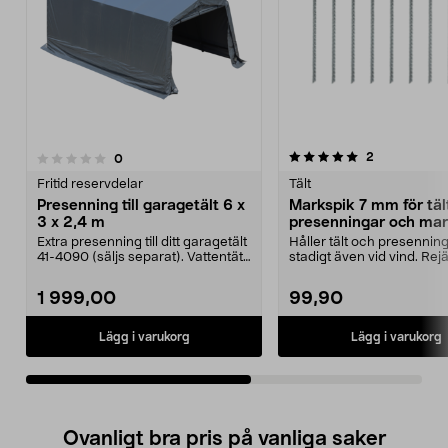
5.0av 5 stjärnor
recensioner
2
recensioner
0
0.0 av 5 stjärnor
Fritid reservdelar
Tält
Presenning till garagetält 6 x
Markspik 7 mm för täl
3 x 2,4 m
presenningar och mar
10-pack
Extra presenning till ditt garagetält
Håller tält och presennin
41-4090 (säljs separat). Vattentät
stadigt även vid vind. Rej
presenn...
markspikar för tillfä...
1 999,00
99,90
Lägg i varukorg
Lägg i varukorg
Ovanligt bra pris på vanliga saker