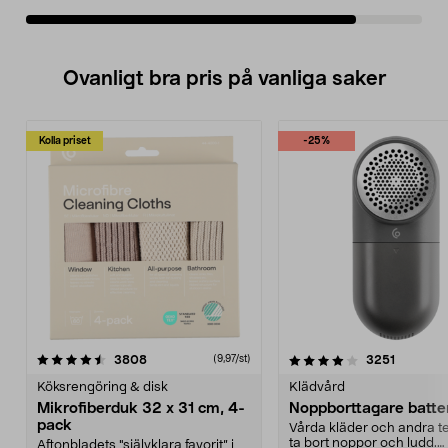
Ovanligt bra pris på vanliga saker
Kolla priset
-25%
4.0av 5 stjärnor
recensioner
4.5av 5 stjärnor
recensio
3808
3251
(9,97/st)
Köksrengöring & disk
Klädvård
Mikrofiberduk 32 x 31 cm, 4-
Noppborttagare batter
pack
Vårda kläder och andra tex
ta bort noppor och ludd.
Aftonbladets "självklara favorit” i