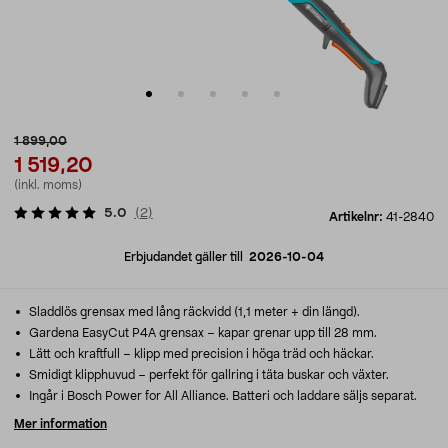
1 899,00
1 519,20
(inkl. moms)
5.0
(
2
)
Artikelnr:
41-2840
Erbjudandet gäller till
2026-10-04
Sladdlös grensax med lång räckvidd (1,1 meter + din längd).
Gardena EasyCut P4A grensax – kapar grenar upp till 28 mm.
Lätt och kraftfull – klipp med precision i höga träd och häckar.
Smidigt klipphuvud – perfekt för gallring i täta buskar och växter.
Ingår i Bosch Power for All Alliance. Batteri och laddare säljs separat.
Mer information