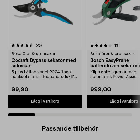
4.0 av 5 stjärnor
recensioner
5.0 av 5 stjärnor
recensioner
557
13
Sekatörer & grensaxar
Sekatörer & grensaxar
Cocraft Bypass sekatör med
Bosch EasyPrune
sidoskär
batteridriven sekatör
bypass 3,6 V
5 plus i Aftonbladet 2024 ”Inga
Klipp enkelt grenar med
nackdelar alls – toppenprodukt!”.
automatisk Power Assist 
Ansa i rabatte...
upp till 25 mm. Bosch Ea..
99,90
999,00
Lägg i varukorg
Lägg i varukorg
Passande tillbehör