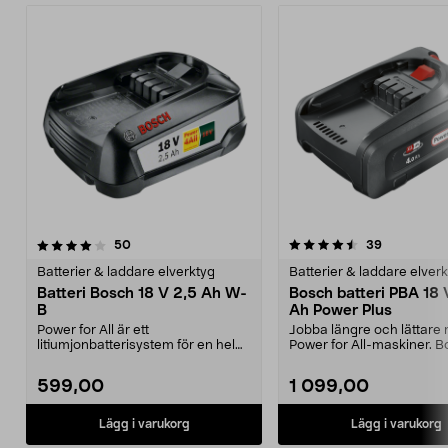
4.5av 5 stjärnor
recensioner
recensione
50
39
Batterier & laddare elverktyg
Batterier & laddare elver
Batteri Bosch 18 V 2,5 Ah W-
Bosch batteri PBA 18 
B
Ah Power Plus
Power for All är ett
Jobba längre och lättare
litiumjonbatterisystem för en hel
Power for All-maskiner. 
serie Bosch-maskiner. Ett...
batteri 4,0 Ah P...
599,00
1 099,00
Lägg i varukorg
Lägg i varukorg