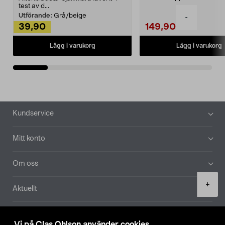
Noppborttagaren fräs...
test av d...
Utförande:
Grå/beige
-
39,90
149,90
Lägg i varukorg
Lägg i varukorg
Sidfot
Kundservice
Mitt konto
Om oss
Product
+
Aktuellt
quantity
Våra bolag
Vi på Clas Ohlson använder cookies