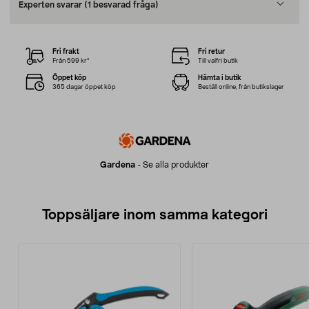
Experten svarar
(1 besvarad fråga)
Fri frakt
Fri retur
Från 599 kr*
Till valfri butik
Öppet köp
Hämta i butik
365 dagar öppet köp
Beställ online, från butikslager
Gardena
-
Se alla produkter
Toppsäljare inom samma kategori