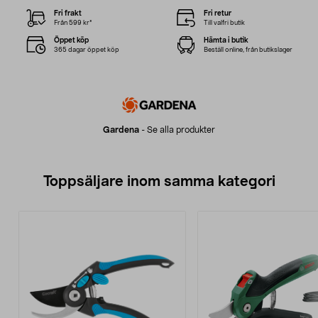
Fri frakt
Fri retur
Från 599 kr*
Till valfri butik
Öppet köp
Hämta i butik
365 dagar öppet köp
Beställ online, från butikslager
Gardena
-
Se alla produkter
Toppsäljare inom samma kategori