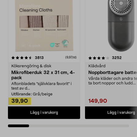
4.0av 5 stjärnor
recensioner
4.5av 5 stjärnor
recensio
3813
3252
(9,97/st)
Köksrengöring & disk
Klädvård
Mikrofiberduk 32 x 31 cm, 4-
Noppborttagare batter
pack
Vårda kläder och andra tex
ta bort noppor och ludd.
Aftonbladets "självklara favorit” i
Noppborttagaren fräs...
test av d...
Utförande:
Grå/beige
39,90
149,90
Lägg i varukorg
Lägg i varukorg