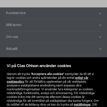
Sidfot
Kundservice
Mitt konto
Om oss
Aktuellt
Våra bolag
Vi på Clas Ohlson använder cookies
Hitta butik
Genom att trycka
”Acceptera alla cookies”
samtycker du till att vi
lagrar cookies och andra spårtekniker på din enhet
enligt vår
cookiepolicy
för att förbättra upplevelsen på vår webbplats,
SE
NO
FI
analysera webbplatsens användning samt anpassa våra
marknadsföringsinsatser. Vi använder fyra kategorier av cookies:
nödvändiga, funktionella, analys och annonsering. För nödvändiga
cookies krävs inte ditt samtycke eftersom dessa cookies är
nödvändiga för att innehållet på webbplatsen ska kunna fungera. Om
du istället vill skräddarsy dina val kan du trycka på
inställningar
. Ditt