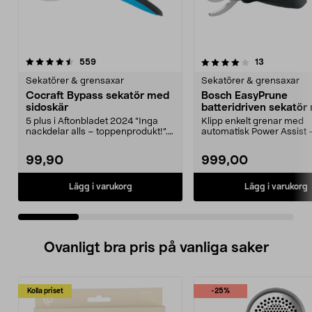
4.0 av 5 stjärnor
recensioner
5.0 av 5 stjärnor
recensioner
559
13
Sekatörer & grensaxar
Sekatörer & grensaxar
Cocraft Bypass sekatör med
Bosch EasyPrune
sidoskär
batteridriven sekatör
bypass 3,6 V
5 plus i Aftonbladet 2024 ”Inga
Klipp enkelt grenar med
nackdelar alls – toppenprodukt!”.
automatisk Power Assist 
Ansa i rabatte...
upp till 25 mm. Bosch Ea..
99,90
999,00
Lägg i varukorg
Lägg i varukorg
Ovanligt bra pris på vanliga saker
Kolla priset
-25%