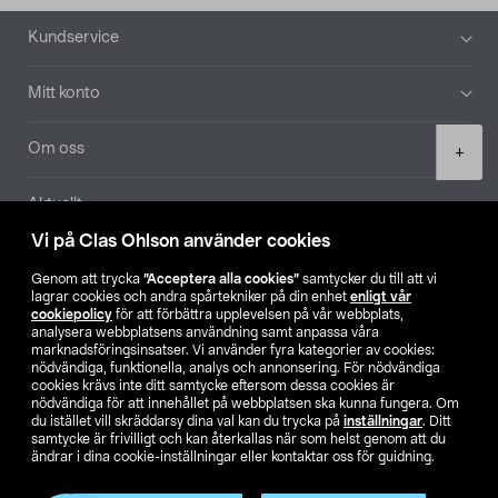
Sidfot
Kundservice
Mitt konto
Product
Om oss
+
quantity
Aktuellt
Vi på Clas Ohlson använder cookies
Våra bolag
Genom att trycka
”Acceptera alla cookies”
samtycker du till att vi
lagrar cookies och andra spårtekniker på din enhet
enligt vår
Hitta butik
cookiepolicy
för att förbättra upplevelsen på vår webbplats,
analysera webbplatsens användning samt anpassa våra
marknadsföringsinsatser. Vi använder fyra kategorier av cookies:
nödvändiga, funktionella, analys och annonsering. För nödvändiga
SE
NO
FI
cookies krävs inte ditt samtycke eftersom dessa cookies är
nödvändiga för att innehållet på webbplatsen ska kunna fungera. Om
du istället vill skräddarsy dina val kan du trycka på
inställningar
. Ditt
samtycke är frivilligt och kan återkallas när som helst genom att du
ändrar i dina cookie-inställningar eller kontaktar oss för guidning.