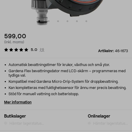
599,00
(inkl. moms)
5.0
(
1
)
Artikelnr:
46-1673
Automatisk bevattningstimer för krukor, växthus och små ytor.
Gardena Flex bevattningsdator med LCD-skärm – programmeras med
tydliga val.
Kompatibel med Gardena Micro-Drip-System för droppbevattning.
Kan kompletteras med fuktighetssensor för ännu mer precis bevattning.
Stöd för manuell vattning och batteristopp.
Mer information
Butikslager
Onlinelager
Hämtar lagerstatus...
Hämtar lagerstatus...