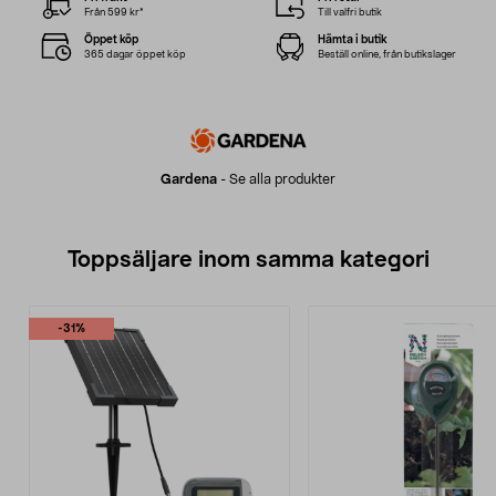
Från 599 kr*
Till valfri butik
Öppet köp
Hämta i butik
365 dagar öppet köp
Beställ online, från butikslager
Gardena
-
Se alla produkter
Toppsäljare inom samma kategori
-31%