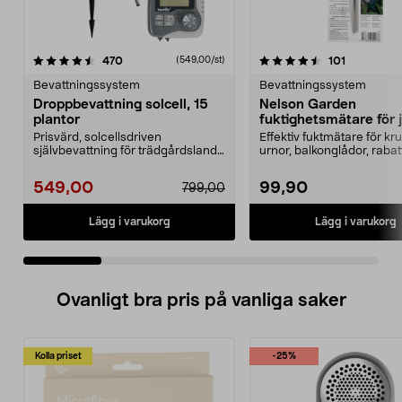
4.5 av 5 stjärnor
recensioner
4.0 av 5 stjärnor
recensione
470
101
(549,00/st)
Bevattningssystem
Bevattningssystem
Droppbevattning solcell, 15
Nelson Garden
plantor
fuktighetsmätare för 
Prisvärd, solcellsdriven
Effektiv fuktmätare för kru
självbevattning för trädgårdsland,
urnor, balkonglådor, rabat
pallkragar och växth...
Nelson Garden...
549,00
99,90
799,00
Lägg i varukorg
Lägg i varukorg
Ovanligt bra pris på vanliga saker
Kolla priset
-25%