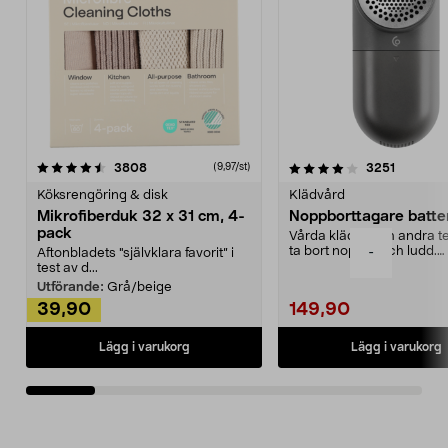
4.0av 5 stjärnor
recensioner
4.5av 5 stjärnor
recensio
3808
3251
(9,97/st)
Köksrengöring & disk
Klädvård
Mikrofiberduk 32 x 31 cm, 4-
Noppborttagare batter
pack
Vårda kläder och andra tex
ta bort noppor och ludd.
-
Aftonbladets "självklara favorit” i
Noppborttagaren fräs...
test av d...
Utförande:
Grå/beige
39,90
149,90
Lägg i varukorg
Lägg i varukorg