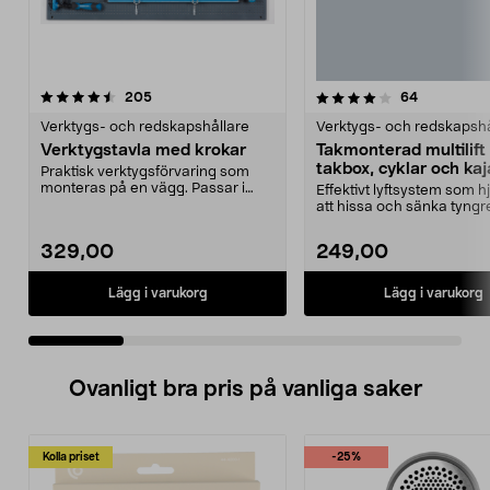
4.0 av 5 stjärnor
recensioner
4.5 av 5 stjärnor
recensione
205
64
Verktygs- och redskapshållare
Verktygs- och redskapshå
Verktygstavla med krokar
Takmonterad multilift 
takbox, cyklar och ka
Praktisk verktygsförvaring som
monteras på en vägg. Passar i
Effektivt lyftsystem som hjä
garaget, verkstaden...
att hissa och sänka tyngr
föremål. Takmon...
329,00
249,00
Lägg i varukorg
Lägg i varukorg
Ovanligt bra pris på vanliga saker
Kolla priset
-25%