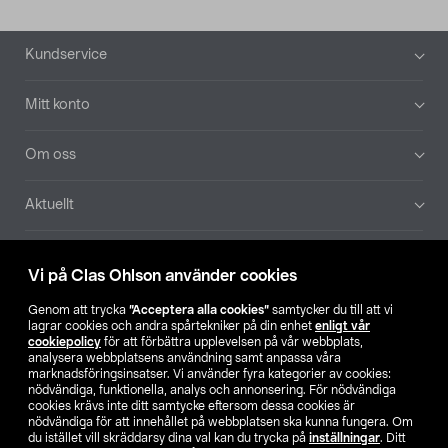
Sidfot
Kundservice
Mitt konto
Om oss
Aktuellt
Våra bolag
Vi på Clas Ohlson använder cookies
Hitta butik
Genom att trycka
”Acceptera alla cookies”
samtycker du till att vi
lagrar cookies och andra spårtekniker på din enhet
enligt vår
cookiepolicy
för att förbättra upplevelsen på vår webbplats,
SE
NO
FI
analysera webbplatsens användning samt anpassa våra
marknadsföringsinsatser. Vi använder fyra kategorier av cookies:
nödvändiga, funktionella, analys och annonsering. För nödvändiga
cookies krävs inte ditt samtycke eftersom dessa cookies är
nödvändiga för att innehållet på webbplatsen ska kunna fungera. Om
du istället vill skräddarsy dina val kan du trycka på
inställningar
. Ditt