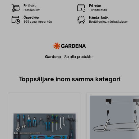
Fri frakt
Fri retur
Från 599 kr*
Till valfri butik
Öppet köp
Hämta i butik
365 dagar öppet köp
Beställ online, från butikslager
Gardena
-
Se alla produkter
Toppsäljare inom samma kategori