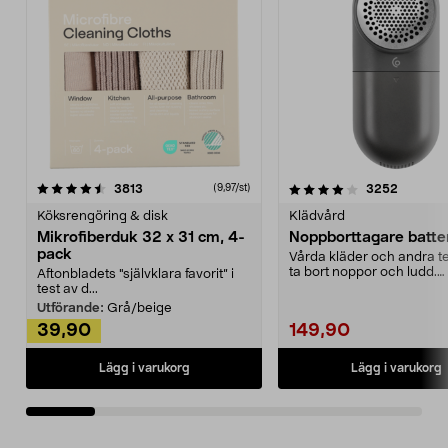
4.0av 5 stjärnor
recensioner
4.5av 5 stjärnor
recensio
3813
3252
(9,97/st)
Köksrengöring & disk
Klädvård
Mikrofiberduk 32 x 31 cm, 4-
Noppborttagare batter
pack
Vårda kläder och andra tex
ta bort noppor och ludd.
Aftonbladets "självklara favorit” i
Noppborttagaren fräs...
test av d...
Utförande:
Grå/beige
39,90
149,90
Lägg i varukorg
Lägg i varukorg