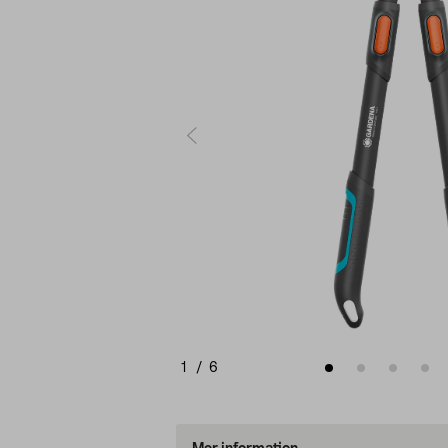
1
/
6