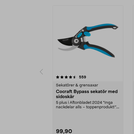
5 av 5 stjärnor
4.0 av 5 stjärnor
recensioner
559
Sekatörer & grensaxar
Cocraft Bypass sekatör med
sidoskär
5 plus i Aftonbladet 2024 ”Inga
nackdelar alls – toppenprodukt!”.
Ansa i rabatte...
99,90