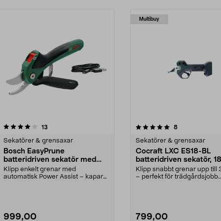
Multibuy
5.0 av 5 stjärnor
recensioner
4.5 av 5 stjärnor
recensioner
13
8
Sekatörer & grensaxar
Sekatörer & grensaxar
Bosch EasyPrune
Cocraft LXC ES18-BL
batteridriven sekatör med
batteridriven sekatör, 1
bypass 3,6 V
Klipp enkelt grenar med
Klipp snabbt grenar upp til
automatisk Power Assist – kapar
– perfekt för trädgårdsjobb.
upp till 25 mm. Bosch Ea...
Cocraft LXC ES18...
999,00
799,00