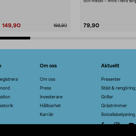
Noppborttagaren fräs...
och metall – finns i flera färg
Galge med sv...
149,90
79,90
199,90
Lägg i varukorg
Lägg i varukorg
o
Om oss
Aktuellt
egistrera
Om oss
Presenter
enord
Press
Städ & rengöring
ation
Investerare
Grillar
istorik
Hållbarhet
Grästrimmer
Karriär
Solcellsbelysning