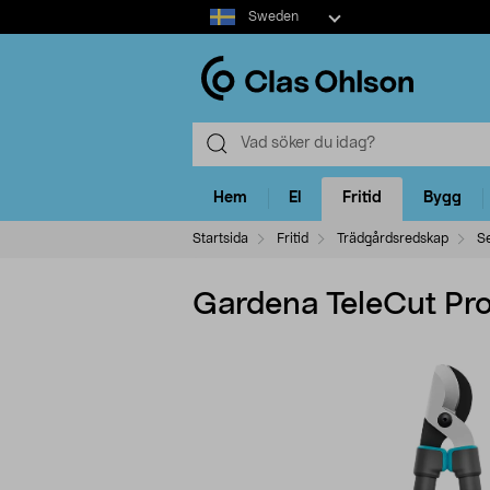
Select
Sweden
market
Hem
El
Fritid
Bygg
Startsida
Fritid
Trädgårdsredskap
S
Gardena TeleCut Pro