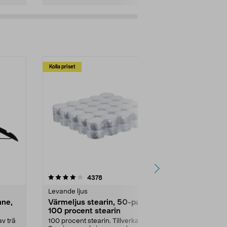
Kolla priset
Multibuy
4.5av 5 stjärnor
recensioner
4.5
4378
2
Levande ljus
Rengöringsm
nne,
Värmeljus stearin, 50-pack,
Bikarbonat
100 procent stearin
Ett allsidigt 
städning och 
v trä
100 procent stearin. Tillverkade i