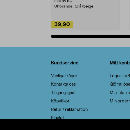
test av d...
Utförande:
Grå/beige
39,90
Lägg i varukorg
Sidfot
Kundservice
Mitt kont
Vanliga frågor
Logga in/R
Kontakta oss
Glömt lös
Tillgänglighet
Min inform
Köpvillkor
Min orderh
Retur / reklamation
Elavfall
Cookie policy