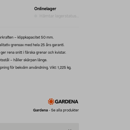
Onlinelager
Hämtar lagerstatus...
kärkraften – klippkapacitet 50 mm.
itativ grensax med hela 25 års garanti.
er rena snitt i färska grenar och kvistar.
tsstål – håller skärpan länge.
ing för bekväm användning. Vikt: 1,225 kg.
Gardena
-
Se alla produkter