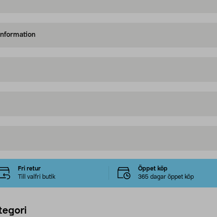
information
Fri retur
Öppet köp
Till valfri butik
365 dagar öppet köp
tegori