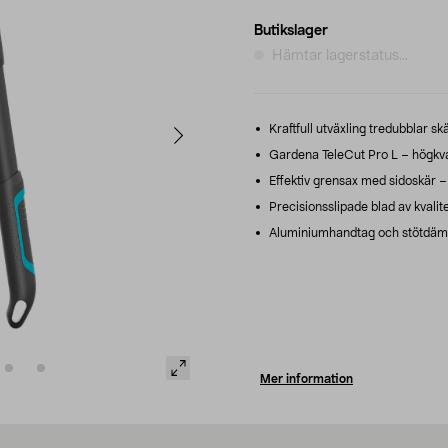
Butikslager
Hämtar lagerstatus...
Kraftfull utväxling tredubblar s
Gardena TeleCut Pro L – högkval
Effektiv grensax med sidoskär – g
Precisionsslipade blad av kvalite
Aluminiumhandtag och stötdämpn
Mer information