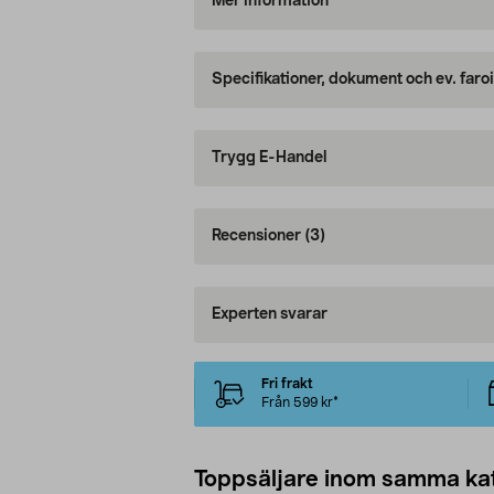
Mer information
Specifikationer, dokument och ev. faro
Trygg E-Handel
Recensioner
(3)
Experten svarar
Fri frakt
Från 599 kr*
Toppsäljare inom samma ka