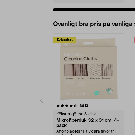
Ovanligt bra pris på vanliga
Kolla priset
5av 5 stjärnor
4.0av 5 stjärnor
recensioner
3813
Köksrengöring & disk
Mikrofiberduk 32 x 31 cm, 4-
pack
Aftonbladets "självklara favorit” i