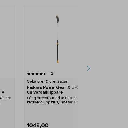
4.5 av 5 stjärnor
recensioner
4.5
10
2
Sekatörer & grensaxar
Sekatörer & 
Fiskars PowerGear X UPX82
Fiskars X-s
8 V
universalklippare
sekatör me
l 30 mm
Lång grensax med teleskopskaft –
Sekatör med 
räckvidd upp till 3,5 meter. Fiskars
klipp med 3 g
PowerGear ...
klippet. Fiskars
1049,00
399,00