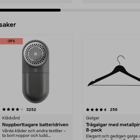
 saker
-25%
4.5av 5 stjärnor
recensioner
4.0av 5 stjärnor
recensioner
3252
256
Klädvård
Galgar
Noppborttagare batteridriven
Trägalgar med metallpi
8-pack
Vårda kläder och andra textilier –
ta bort noppor och ludd.
Elegant och gedigen galge a