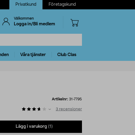
Privatkund
Företagskund
Välkommen
Logga in/Bli medlem
nden
Våra tjänster
Club Clas
Artikelnr:
31-7795
3
recensioner
Lägg i varukorg
(1)