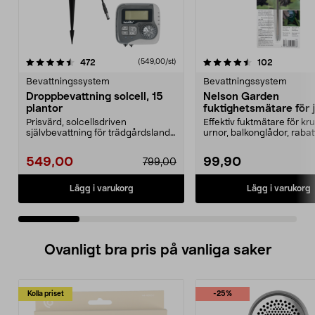
4.5 av 5 stjärnor
recensioner
4.0 av 5 stjärnor
recension
472
102
(549,00/st)
Bevattningssystem
Bevattningssystem
Droppbevattning solcell, 15
Nelson Garden
plantor
fuktighetsmätare för 
Prisvärd, solcellsdriven
Effektiv fuktmätare för kru
självbevattning för trädgårdsland,
urnor, balkonglådor, rabat
pallkragar och växth...
Nelson Garden...
549,00
99,90
799,00
Lägg i varukorg
Lägg i varukorg
Ovanligt bra pris på vanliga saker
Kolla priset
-25%