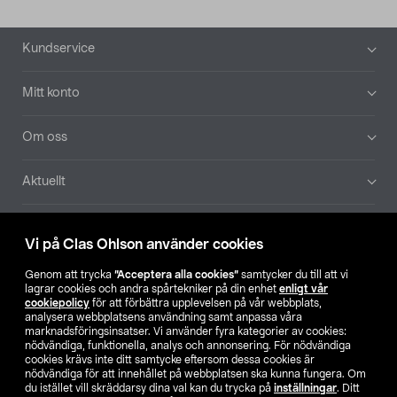
Sidfot
Kundservice
Mitt konto
Om oss
Aktuellt
Våra bolag
Vi på Clas Ohlson använder cookies
Hitta butik
Genom att trycka
”Acceptera alla cookies”
samtycker du till att vi
lagrar cookies och andra spårtekniker på din enhet
enligt vår
cookiepolicy
för att förbättra upplevelsen på vår webbplats,
SE
NO
FI
analysera webbplatsens användning samt anpassa våra
marknadsföringsinsatser. Vi använder fyra kategorier av cookies:
nödvändiga, funktionella, analys och annonsering. För nödvändiga
cookies krävs inte ditt samtycke eftersom dessa cookies är
nödvändiga för att innehållet på webbplatsen ska kunna fungera. Om
du istället vill skräddarsy dina val kan du trycka på
inställningar
. Ditt