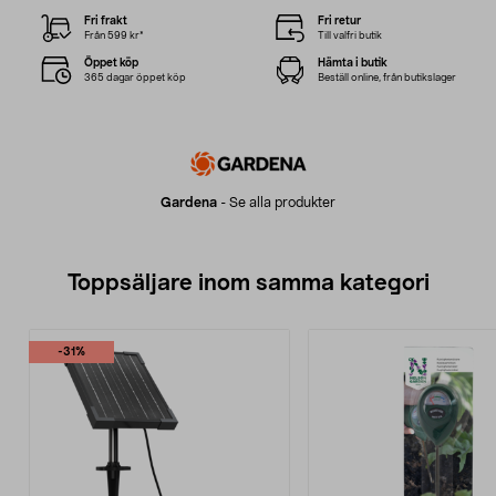
Fri frakt
Fri retur
Från 599 kr*
Till valfri butik
Öppet köp
Hämta i butik
365 dagar öppet köp
Beställ online, från butikslager
Gardena
-
Se alla produkter
Toppsäljare inom samma kategori
-31%