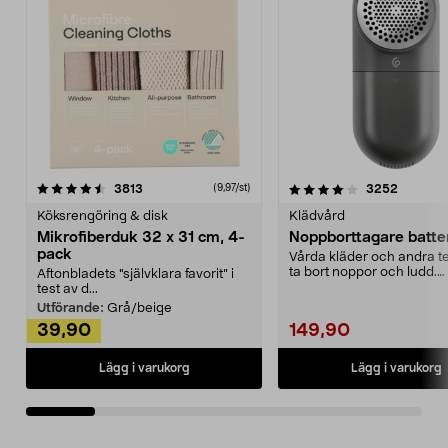
4.0av 5 stjärnor
recensioner
4.5av 5 stjärnor
recensio
3813
3252
(9,97/st)
Köksrengöring & disk
Klädvård
Mikrofiberduk 32 x 31 cm, 4-
Noppborttagare batter
pack
Vårda kläder och andra tex
ta bort noppor och ludd.
Aftonbladets "självklara favorit” i
Noppborttagaren fräs...
test av d...
Utförande:
Grå/beige
39,90
149,90
Lägg i varukorg
Lägg i varukorg