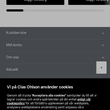
Sidfot
Kundservice
Mitt konto
Om oss
Product
+
Aktuellt
quantity
Våra bolag
Vi på Clas Ohlson använder cookies
Hitta butik
Genom att trycka
”Acceptera alla cookies”
samtycker du till att vi
lagrar cookies och andra spårtekniker på din enhet
enligt vår
cookiepolicy
för att förbättra upplevelsen på vår webbplats,
SE
NO
FI
analysera webbplatsens användning samt anpassa våra