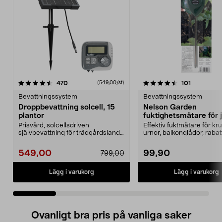
4.5 av 5 stjärnor
recensioner
4.0 av 5 stjärnor
recensione
470
101
(549,00/st)
Bevattningssystem
Bevattningssystem
Droppbevattning solcell, 15
Nelson Garden
plantor
fuktighetsmätare för 
Prisvärd, solcellsdriven
Effektiv fuktmätare för kru
självbevattning för trädgårdsland,
urnor, balkonglådor, rabat
pallkragar och växth...
Nelson Garden...
549,00
99,90
799,00
Lägg i varukorg
Lägg i varukorg
Ovanligt bra pris på vanliga saker