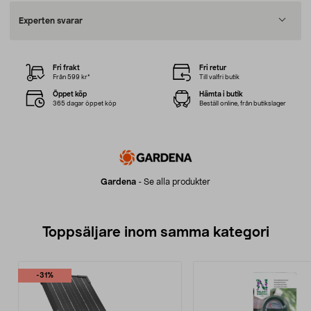
Experten svarar
Fri frakt
Fri retur
Från 599 kr*
Till valfri butik
Öppet köp
Hämta i butik
365 dagar öppet köp
Beställ online, från butikslager
Gardena
-
Se alla produkter
Toppsäljare inom samma kategori
-31%