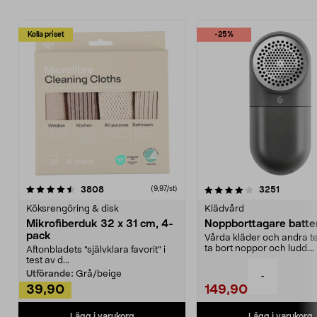
Kolla priset
-25%
4.0av 5 stjärnor
recensioner
4.5av 5 stjärnor
recensio
3808
3251
(9,97/st)
Köksrengöring & disk
Klädvård
Mikrofiberduk 32 x 31 cm, 4-
Noppborttagare batter
pack
Vårda kläder och andra tex
ta bort noppor och ludd.
Aftonbladets "självklara favorit” i
Noppborttagaren fräs...
test av d...
Utförande:
Grå/beige
-
39,90
149,90
Lägg i varukorg
Lägg i varukorg