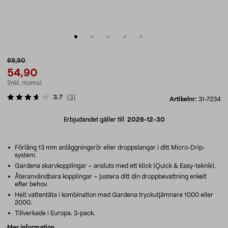
69,90
54,90
(inkl. moms)
3.7
(
3
)
Artikelnr:
31-7234
Erbjudandet gäller till
2026-12-30
Förläng 13 mm anläggningsrör eller droppslangar i ditt Micro-Drip-
system.
Gardena skarvkopplingar – ansluts med ett klick (Quick & Easy-teknik).
Återanvändbara kopplingar – justera ditt din droppbevattning enkelt
efter behov.
Helt vattentäta i kombination med Gardena tryckutjämnare 1000 eller
2000.
Tillverkade i Europa. 3-pack.
Mer information