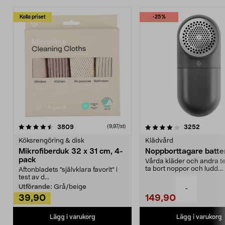
Kolla priset
-25%
4.0av 5 stjärnor
recensioner
4.5av 5 stjärnor
recensio
3809
3252
(9,97/st)
Köksrengöring & disk
Klädvård
Mikrofiberduk 32 x 31 cm, 4-
Noppborttagare batter
pack
Vårda kläder och andra tex
ta bort noppor och ludd.
Aftonbladets "självklara favorit” i
Noppborttagaren fräs...
test av d...
Utförande:
Grå/beige
-
39,90
149,90
Lägg i varukorg
Lägg i varukorg