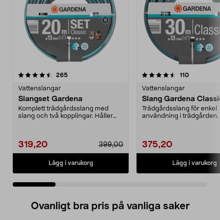
4.5 av 5 stjärnor
recensioner
4.5 av 5 stjärnor
recensione
265
110
Vattenslangar
Vattenslangar
Slangset Gardena
Slang Gardena Class
Komplett trädgårdsslang med
Trädgårdsslang för enkel
slang och två kopplingar. Håller
användning i trädgården. 
formen - inget vatt...
formen - inget vattenst...
319,20
375,20
399,00
Lägg i varukorg
Lägg i varukorg
Ovanligt bra pris på vanliga saker