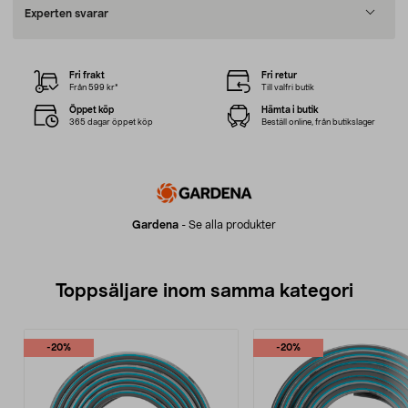
Experten svarar
Fri frakt
Fri retur
Från 599 kr*
Till valfri butik
Öppet köp
Hämta i butik
365 dagar öppet köp
Beställ online, från butikslager
Gardena
-
Se alla produkter
Toppsäljare inom samma kategori
-20%
-20%