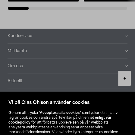
Sidfot
Kundservice
Mitt konto
Om oss
Product
+
Aktuellt
quantity
Våra bolag
Vi på Clas Ohlson använder cookies
Hitta butik
Genom att trycka
”Acceptera alla cookies”
samtycker du till att vi
lagrar cookies och andra spårtekniker på din enhet
enligt vår
cookiepolicy
för att förbättra upplevelsen på vår webbplats,
SE
NO
FI
analysera webbplatsens användning samt anpassa våra
marknadsföringsinsatser. Vi använder fyra kategorier av cookies: