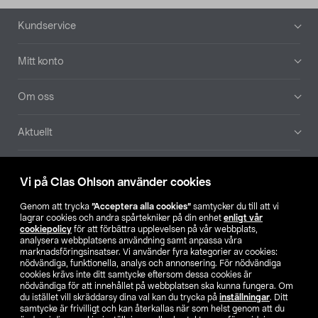
Sidfot
Kundservice
Mitt konto
Om oss
Aktuellt
Våra bolag
Vi på Clas Ohlson använder cookies
Hitta butik
Genom att trycka
”Acceptera alla cookies”
samtycker du till att vi
lagrar cookies och andra spårtekniker på din enhet
enligt vår
cookiepolicy
för att förbättra upplevelsen på vår webbplats,
SE
NO
FI
analysera webbplatsens användning samt anpassa våra
marknadsföringsinsatser. Vi använder fyra kategorier av cookies:
nödvändiga, funktionella, analys och annonsering. För nödvändiga
cookies krävs inte ditt samtycke eftersom dessa cookies är
nödvändiga för att innehållet på webbplatsen ska kunna fungera. Om
du istället vill skräddarsy dina val kan du trycka på
inställningar
. Ditt
samtycke är frivilligt och kan återkallas när som helst genom att du