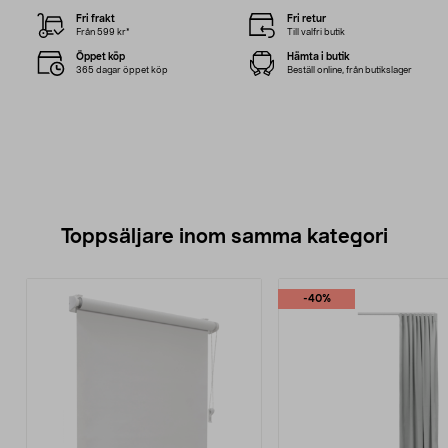
Fri frakt
Fri retur
Från 599 kr*
Till valfri butik
Öppet köp
Hämta i butik
365 dagar öppet köp
Beställ online, från butikslager
Toppsäljare inom samma kategori
-40%