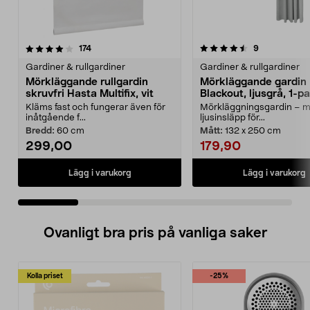
4.5 av 5 stjärnor
recensioner
3.5 av 5 stjärnor
recensioner
174
9
Gardiner & rullgardiner
Gardiner & rullgardiner
Mörkläggande rullgardin
Mörkläggande gardin
skruvfri Hasta Multifix, vit
Blackout, ljusgrå, 1-p
Kläms fast och fungerar även för
Mörkläggningsgardin – m
inåtgående f...
ljusinsläpp för...
Bredd:
60 cm
Mått:
132 x 250 cm
299,00
179,90
Lägg i varukorg
Lägg i varukorg
Ovanligt bra pris på vanliga saker
Kolla priset
-25%