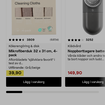
4.0av 5 stjärnor
recensioner
4.5av 5 stjärnor
recensio
3809
3252
(9,97/st)
Köksrengöring & disk
Klädvård
Mikrofiberduk 32 x 31 cm, 4-
Noppborttagare batter
pack
Vårda kläder och andra tex
ta bort noppor och ludd.
Aftonbladets "självklara favorit” i
Noppborttagaren fräs...
test av d...
Utförande:
Grå/beige
39,90
149,90
Lägg i varukorg
Lägg i varukorg