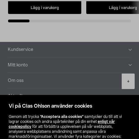
Lägg i varukorg
Lägg i varukorg
Sidfot
Kundservice
Mitt konto
Product
Om oss
+
quantity
Aktuellt
Vi på Clas Ohlson använder cookies
Våra bolag
Genom att trycka
”Acceptera alla cookies”
samtycker du till att vi
lagrar cookies och andra spårtekniker på din enhet
enligt vår
Hitta butik
cookiepolicy
för att förbättra upplevelsen på vår webbplats,
analysera webbplatsens användning samt anpassa våra
marknadsföringsinsatser. Vi använder fyra kategorier av cookies: