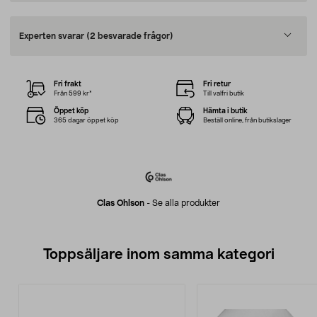
Experten svarar
(2 besvarade frågor)
Fri frakt
Fri retur
Från 599 kr*
Till valfri butik
Öppet köp
Hämta i butik
365 dagar öppet köp
Beställ online, från butikslager
Clas Ohlson
-
Se alla produkter
Toppsäljare inom samma kategori