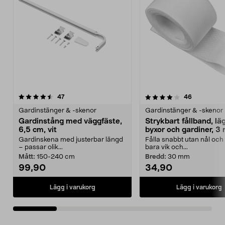
4.0 av 5 stjärnor
recensioner
4.5 av 5 stjärnor
recensione
47
46
Gardinstänger & -skenor
Gardinstänger & -skenor
Gardinstång med väggfäste,
Strykbart fållband, lä
6,5 cm, vit
byxor och gardiner, 3
Gardinskena med justerbar längd
Fålla snabbt utan nål och
– passar olik...
bara vik och...
Mått:
150-240 cm
Bredd:
30 mm
99,90
34,90
Lägg i varukorg
Lägg i varukorg