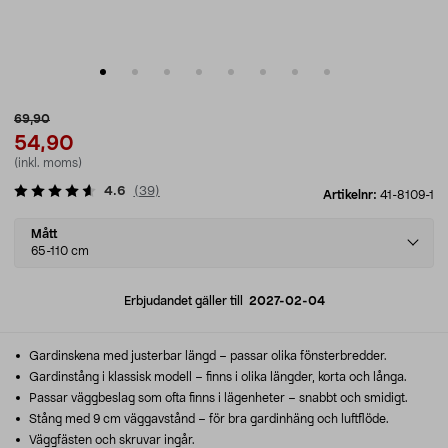
69,90
54,90
(inkl. moms)
4.6
(
39
)
Artikelnr:
41-8109-1
Select
Mått
variant
65-110 cm
Erbjudandet gäller till
2027-02-04
Gardinskena med justerbar längd – passar olika fönsterbredder.
Gardinstång i klassisk modell – finns i olika längder, korta och långa.
Passar väggbeslag som ofta finns i lägenheter – snabbt och smidigt.
Stång med 9 cm väggavstånd – för bra gardinhäng och luftflöde.
Väggfästen och skruvar ingår.