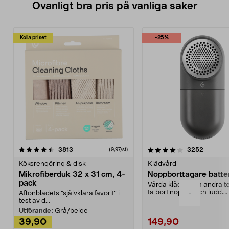
Ovanligt bra pris på vanliga saker
Kolla priset
-25%
4.0av 5 stjärnor
recensioner
4.5av 5 stjärnor
recensio
3813
3252
(9,97/st)
Köksrengöring & disk
Klädvård
Mikrofiberduk 32 x 31 cm, 4-
Noppborttagare batter
pack
Vårda kläder och andra tex
ta bort noppor och ludd.
-
Aftonbladets "självklara favorit” i
Noppborttagaren fräs...
test av d...
Utförande:
Grå/beige
39,90
149,90