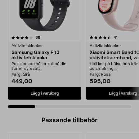
4.5 av 5 stjärnor
recensioner
4.5 av 5 stjärnor
recensioner
88
41
Aktivitetsklockor
Aktivitetsklockor
Samsung Galaxy Fit3
Xiaomi Smart Band 1
aktivitetsklocka
aktivitetsarmband, va
Pulsklockan håller koll på din
Håll koll på hälsa och trä
sömn, syresätt...
pulsmätning,...
Färg:
Grå
Färg:
Rosa
449,00
595,00
Lägg i varukorg
Lägg i varukorg
Passande tillbehör