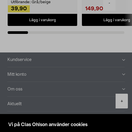
Utförande:
Grå/beige
-
39,90
149,90
Lägg i varukorg
Lägg i varukorg
Sidfot
Kundservice
Mitt konto
Om oss
Product
+
Aktuellt
quantity
Våra bolag
Vi på Clas Ohlson använder cookies