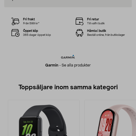
Fri frakt
Fri retur
Från 599 kr*
Till valfri butik
Öppet köp
Hämta i butik
365 dagar öppet köp
Beställ online, från butikslager
Garmin
-
Se alla produkter
Toppsäljare inom samma kategori