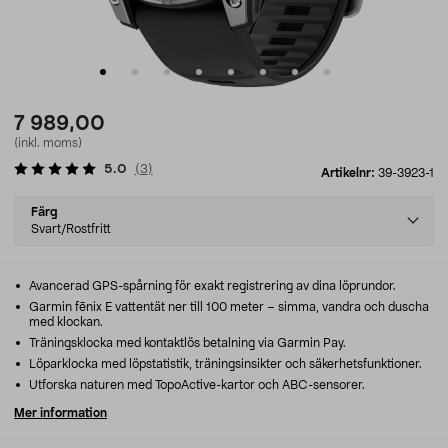
7 989,00
(inkl. moms)
5.0
(
3
)
Artikelnr:
39-3923-1
Select
Färg
variant
Svart/Rostfritt
Avancerad GPS-spårning för exakt registrering av dina löprundor.
Garmin fēnix E vattentät ner till 100 meter – simma, vandra och duscha
med klockan.
Träningsklocka med kontaktlös betalning via Garmin Pay.
Löparklocka med löpstatistik, träningsinsikter och säkerhetsfunktioner.
Utforska naturen med TopoActive-kartor och ABC-sensorer.
Mer information