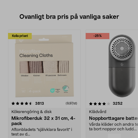
Ovanligt bra pris på vanliga saker
Kolla priset
-25%
4.0av 5 stjärnor
recensioner
4.5av 5 stjärnor
recensio
3813
3252
(9,97/st)
Köksrengöring & disk
Klädvård
Mikrofiberduk 32 x 31 cm, 4-
Noppborttagare batter
pack
Vårda kläder och andra tex
ta bort noppor och ludd.
Aftonbladets "självklara favorit” i
Noppborttagaren fräs...
test av d...