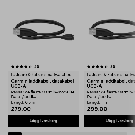
4.5av 5 stjärnor
recensioner
5.0av 5 stjärnor
recensione
25
25
Laddare & kablar smartwatches
Laddare & kablar smartw
Garmin laddkabel, datakabel
Garmin laddkabel, da
USB-A
USB-A
Passar de flesta Garmin-modeller.
Passar de flesta Garmin-
Data-/laddk...
Data-/laddk...
Längd:
0,5 m
Längd:
1 m
279,00
299,00
Lägg i varukorg
Lägg i varukorg