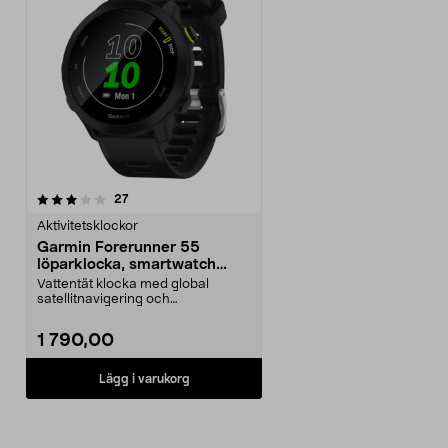
recensioner
27
Aktivitetsklockor
Garmin Forerunner 55
löparklocka, smartwatch
med GPS
Vattentät klocka med global
satellitnavigering och
skräddarsydda löpplaner. Garm...
1 790,00
Lägg i varukorg