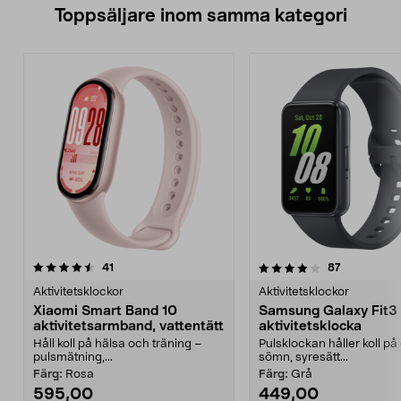
Toppsäljare inom samma kategori
4.0 av 5 stjärnor
recensioner
4.5 av 5 stjärnor
recensioner
41
87
Aktivitetsklockor
Aktivitetsklockor
Xiaomi Smart Band 10
Samsung Galaxy Fit3
aktivitetsarmband, vattentätt
aktivitetsklocka
Håll koll på hälsa och träning –
Pulsklockan håller koll på
pulsmätning,...
sömn, syresätt...
Färg:
Rosa
Färg:
Grå
595,00
449,00