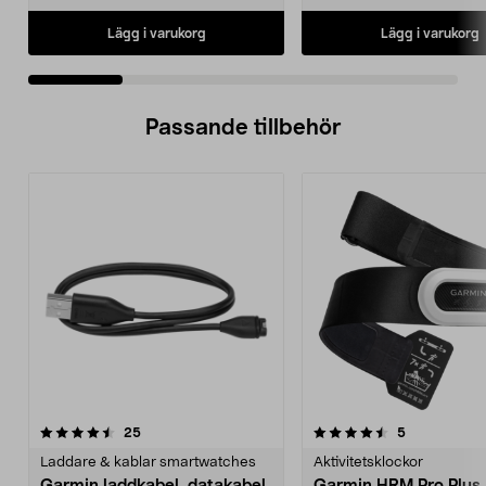
Lägg i varukorg
Lägg i varukorg
Passande tillbehör
4.5av 5 stjärnor
recensioner
5.0av 5 stjärnor
recensioner
25
5
Laddare & kablar smartwatches
Aktivitetsklockor
Garmin laddkabel, datakabel
Garmin HRM Pro Plus