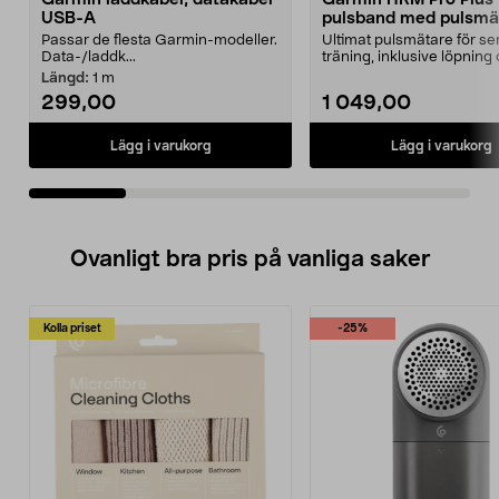
USB-A
pulsband med pulsmä
Passar de flesta Garmin-modeller.
Ultimat pulsmätare för se
Data-/laddk...
träning, inklusive löpning
simning. Garmin HRM...
Längd:
1 m
299,00
1 049,00
Lägg i varukorg
Lägg i varukorg
Ovanligt bra pris på vanliga saker
Kolla priset
-25%