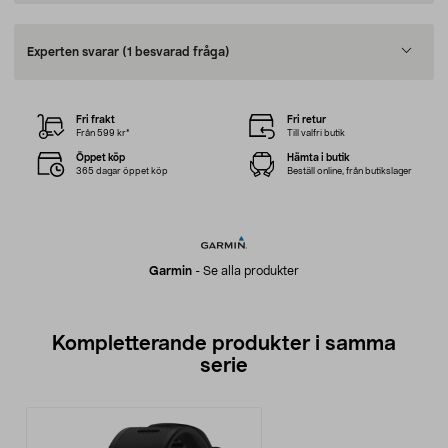
Experten svarar
(1 besvarad fråga)
Fri frakt
Fri retur
Från 599 kr*
Till valfri butik
Öppet köp
Hämta i butik
365 dagar öppet köp
Beställ online, från butikslager
Garmin
-
Se alla produkter
Kompletterande produkter i samma
serie