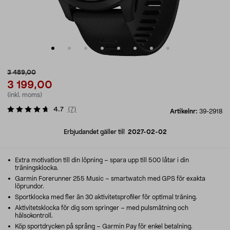
3 489,00
3 199,00
(inkl. moms)
4.7
(
7
)
Artikelnr:
39-2918
Erbjudandet gäller till
2027-02-02
Extra motivation till din löpning – spara upp till 500 låtar i din
träningsklocka.
Garmin Forerunner 255 Music – smartwatch med GPS för exakta
löprundor.
Sportklocka med fler än 30 aktivitetsprofiler för optimal träning.
Aktivitetsklocka för dig som springer – med pulsmätning och
hälsokontroll.
Köp sportdrycken på språng – Garmin Pay för enkel betalning.