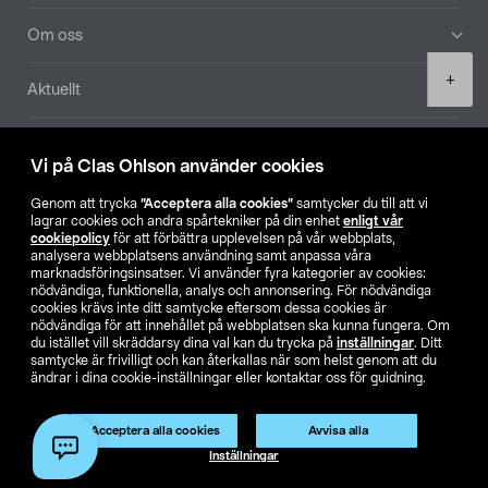
Om oss
Product
+
Aktuellt
quantity
Våra bolag
Vi på Clas Ohlson använder cookies
Hitta butik
Genom att trycka
”Acceptera alla cookies”
samtycker du till att vi
lagrar cookies och andra spårtekniker på din enhet
enligt vår
cookiepolicy
för att förbättra upplevelsen på vår webbplats,
SE
NO
FI
analysera webbplatsens användning samt anpassa våra
marknadsföringsinsatser. Vi använder fyra kategorier av cookies:
nödvändiga, funktionella, analys och annonsering. För nödvändiga
cookies krävs inte ditt samtycke eftersom dessa cookies är
nödvändiga för att innehållet på webbplatsen ska kunna fungera. Om
du istället vill skräddarsy dina val kan du trycka på
inställningar
. Ditt
samtycke är frivilligt och kan återkallas när som helst genom att du
ändrar i dina cookie-inställningar eller kontaktar oss för guidning.
Köpvillkor
Privacy statement
Klubbvillkor
För företag
Ändra till priser exklusive moms
Acceptera alla cookies
Avvisa alla
Lägg i varukorg
(1)
Inställningar