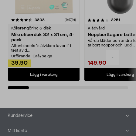
4.0av 5 stjärnor
recensioner
4.5av 5 stjärnor
recensio
3808
3251
(9,97/st)
Köksrengöring & disk
Klädvård
Mikrofiberduk 32 x 31 cm, 4-
Noppborttagare batter
pack
Vårda kläder och andra tex
ta bort noppor och ludd.
Aftonbladets "självklara favorit” i
Noppborttagaren fräs...
test av d...
Utförande:
Grå/beige
-
39,90
149,90
Lägg i varukorg
Lägg i varukorg
Sidfot
Kundservice
Mitt konto