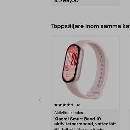
4 299,00
Lägg i varukorg
Toppsäljare inom samma ka
5 av 5 stjärnor
4.0 av 5 stjärnor
recensioner
41
Aktivitetsklockor
Xiaomi Smart Band 10
aktivitetsarmband, vattentätt
Håll koll på hälsa och träning –