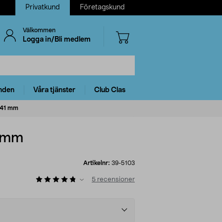
Privatkund
Företagskund
Välkommen
Logga in/Bli medlem
nden
Våra tjänster
Club Clas
 41 mm
1 mm
Artikelnr:
39-5103
5
recensioner