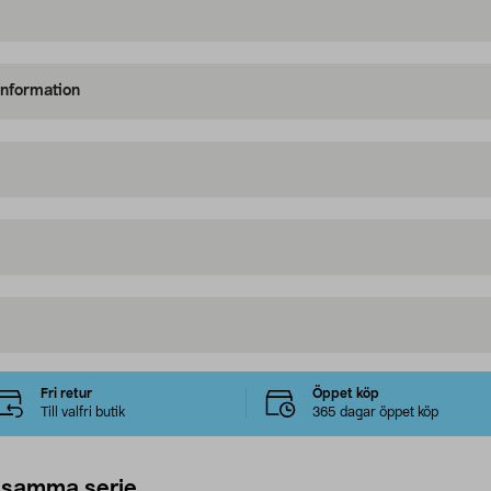
information
Fri retur
Öppet köp
Till valfri butik
365 dagar öppet köp
 samma serie