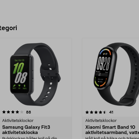
tegori
4.5 av 5 stjärnor
recensioner
4.0 av 5 stjärnor
recensioner
88
41
Aktivitetsklockor
Aktivitetsklockor
Samsung Galaxy Fit3
Xiaomi Smart Band 10
aktivitetsklocka
aktivitetsarmband, vatt
Pulsklockan håller koll på din
Håll koll på hälsa och tränin