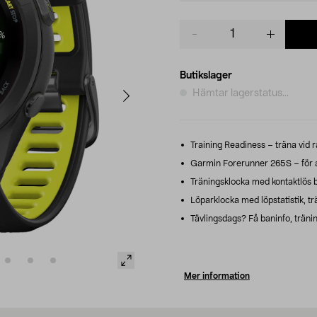
Product
quantity
Butikslager
Hämtar lagerstatus...
Training Readiness – träna vid rät
Garmin Forerunner 265S – för a
Träningsklocka med kontaktlös b
Löparklocka med löpstatistik, tr
Tävlingsdags? Få baninfo, tränin
Mer information