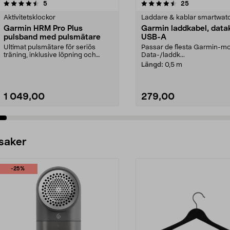
4.5av 5 stjärnor
recensioner
4.5av 5 stjärnor
recensioner
5
25
Aktivitetsklockor
Laddare & kablar smartwat
Garmin HRM Pro Plus
Garmin laddkabel, data
pulsband med pulsmätare
USB-A
Ultimat pulsmätare för seriös
Passar de flesta Garmin-mo
träning, inklusive löpning och
Data-/laddk...
simning. Garmin HRM...
Längd:
0,5 m
1 049,00
279,00
Lägg i varukorg
Lägg i varukorg
 saker
-25%