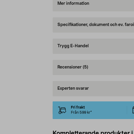
Mer information
Specifikationer, dokument och ev. faro
Trygg E-Handel
Recensioner
(5)
Experten svarar
Fri frakt
Från 599 kr*
Kompletterande produkter i