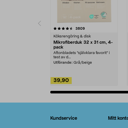
5av 5 stjärnor
4.0av 5 stjärnor
recensioner
3809
Köksrengöring & disk
Mikrofiberduk 32 x 31 cm, 4-
pack
Aftonbladets "självklara favorit” i
test av d...
Utförande:
Grå/beige
39,90
Lägg i varukorg
Sidfot
Kundservice
Mitt kont