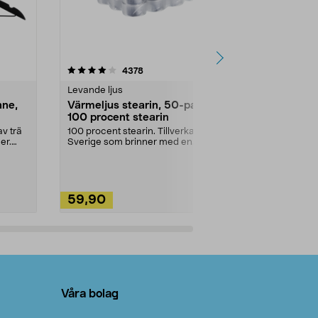
4.5av 5 stjärnor
recensioner
4.5
4378
2
Levande ljus
Rengöringsm
nne,
Värmeljus stearin, 50-pack,
Bikarbonat
100 procent stearin
Ett allsidigt 
städning och 
v trä
100 procent stearin. Tillverkade i
ute. Städa med
er.
Sverige som brinner med en
vacker och sotfri ...
59,90
49,90
Lägg i varukorg
Lägg
Våra bolag