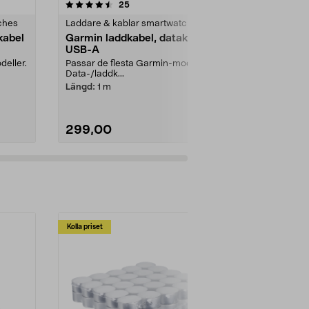
4.0av 5 stjärnor
recensioner
4.0
25
1
ches
Laddare & kablar smartwatches
Laddare & ka
kabel
Garmin laddkabel, datakabel
Garmin ladd
USB-A
USB-C
deller.
Passar de flesta Garmin-modeller.
Passar de fle
Data-/laddk...
Data-/laddk...
Längd:
1 m
Längd:
1 m
299,00
299,00
Lägg i varukorg
Lägg
Kolla priset
Multibuy