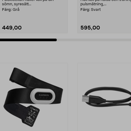
sömn, syresätt...
pulsmätning,...
Färg:
Grå
Färg:
Svart
449,00
595,00