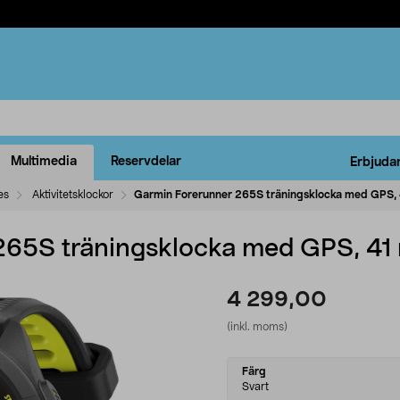
Multimedia
Reservdelar
Erbjuda
es
Aktivitetsklockor
Garmin Forerunner 265S träningsklocka med GPS,
265S träningsklocka med GPS, 4
4 299,00
(inkl. moms)
Select
Färg
variant
Svart