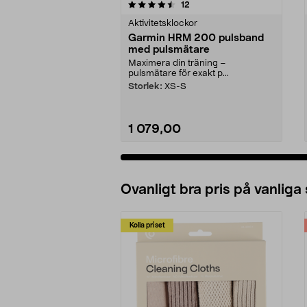
5av 5 stjärnor
4.5av 5 stjärnor
recensioner
12
Aktivitetsklockor
Garmin HRM 200 pulsband
med pulsmätare
Maximera din träning –
pulsmätare för exakt p...
Storlek:
XS-S
1 079,00
Lägg i varukorg
Ovanligt bra pris på vanliga
Kolla priset