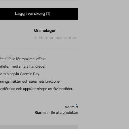
Lägg i varukorg
(1)
Onlinelager
Hämtar lagerstatus...
t tillfälle för maximal effekt.
tleter med smala handleder.
etalning via Garmin Pay.
äningsinsikter och säkerhetsfunktioner.
gsförslag och uppskattningar av tävlingstider.
Garmin
-
Se alla produkter