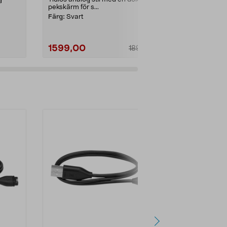
pekskärm för s...
pulsmätning,..
Färg:
Svart
Färg:
Silver
1599,00
595,00
1890,00