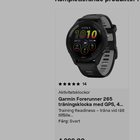
0av 5 stjärnor
recensioner
14
Aktivitetsklockor
Garmin Forerunner 265
träningsklocka med GPS, 46
mm
Training Readiness – träna vid rätt
tillfälle...
Färg:
Svart