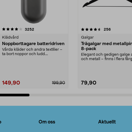
4.5av 5 stjärnor
recensioner
4.0av 5 stjärnor
recensioner
3252
256
Klädvård
Galgar
Noppborttagare batteridriven
Trägalgar med metallpi
8-pack
Vårda kläder och andra textilier –
ta bort noppor och ludd.
Elegant och gedigen galge a
Noppborttagaren fräs...
och metall – finns i flera färg
Galge med sv...
149,90
79,90
199,90
Lägg i varukorg
Lägg i varukorg
o
Om oss
Aktuellt