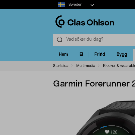
Select
Sweden
market
Hem
El
Fritid
Bygg
Startsida
Multimedia
Klockor & wearabl
Garmin Forerunner 