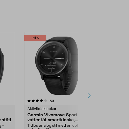
-15%
4.5 av 5 stjärnor
recensioner
4.0
53
4
Aktivitetsklockor
Aktivitetskloc
Garmin Vivomove Sport
Xiaomi Sma
entätt
vattentät smartklocka,
aktivitetsa
silikon
g –
Tidlös analog stil med en dold
Håll koll på h