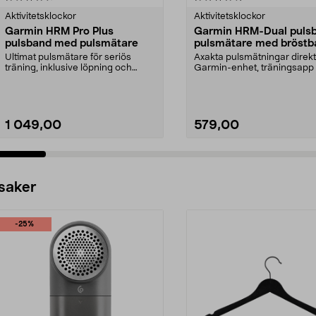
Aktivitetsklockor
Aktivitetsklockor
Garmin HRM Pro Plus
Garmin HRM-Dual puls
pulsband med pulsmätare
pulsmätare med bröstb
Ultimat pulsmätare för seriös
Axakta pulsmätningar direkt t
träning, inklusive löpning och
Garmin-enhet, träningsapp 
simning. Garmin HRM...
gymutrustni...
1 049,00
579,00
Lägg i varukorg
Lägg i varukorg
 saker
-25%