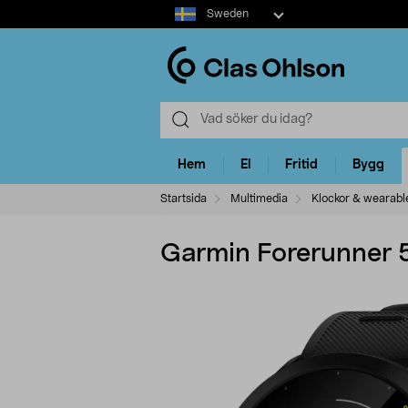
Select
Sweden
market
Hem
El
Fritid
Bygg
Startsida
Multimedia
Klockor & wearabl
Garmin Forerunner 