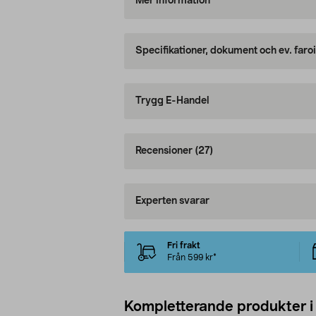
Mer information
Specifikationer, dokument och ev. faro
Trygg E-Handel
Recensioner
(27)
Experten svarar
Fri frakt
Från 599 kr*
Kompletterande produkter i