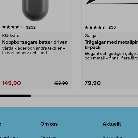
4.5av 5 stjärnor
recensioner
4.0av 5 stjärnor
recensioner
3252
256
Klädvård
Galgar
Noppborttagare batteridriven
Trägalgar med metallpi
8-pack
Vårda kläder och andra textilier –
ta bort noppor och ludd.
Elegant och gedigen galge a
Noppborttagaren fräs...
och metall – finns i flera färg
Galge med sv...
149,90
79,90
199,90
Lägg i varukorg
Lägg i varukorg
o
Om oss
Aktuellt
egistrera
Om oss
Presenter