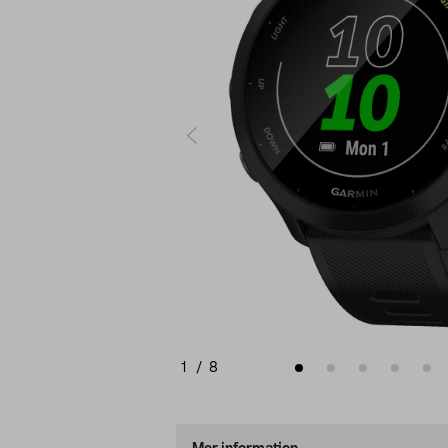
1
/
8