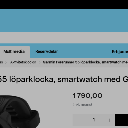
Multimedia
Reservdelar
Erbjuda
es
Aktivitetsklockor
Garmin Forerunner 55 löparklocka, smartwatch m
55 löparklocka, smartwatch med 
1 790,00
(inkl. moms)
Product
quantity