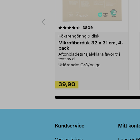
5av 5 stjärnor
4.0av 5 stjärnor
recensioner
3809
Köksrengöring & disk
Mikrofiberduk 32 x 31 cm, 4-
pack
Aftonbladets "självklara favorit” i
test av d...
Utförande:
Grå/beige
39,90
Lägg i varukorg
Sidfot
Kundservice
Mitt kont
Vanliga frågor
Logga in/R