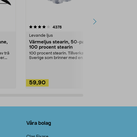
4.5av 5 stjärnor
recensioner
4.5
4378
2
Levande ljus
Rengöringsm
nne,
Värmeljus stearin, 50-pack,
Bikarbonat
100 procent stearin
Ett allsidigt 
städning och 
v trä
100 procent stearin. Tillverkade i
ute. Städa med
er.
Sverige som brinner med en
vacker och sotfri ...
59,90
49,90
Lägg i varukorg
Lägg
Våra bolag
Clas Fixare