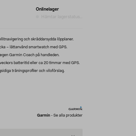
Onlinelager
Hämtar lagerstatus...
llitnavigering och skräddarsydda löpplaner.
cka – lättanvänd smartwatch med GPS.
n egen Garmin Coach på handleden.
å veckors batteritid eller ca 20 timmar med GPS.
idiga träningsprofiler och viloförslag.
Garmin
-
Se alla produkter