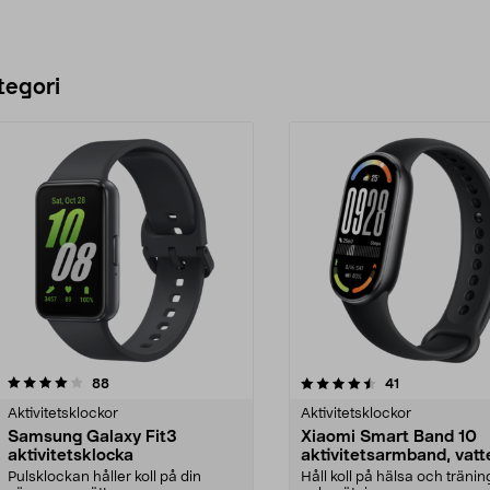
tegori
4.5 av 5 stjärnor
recensioner
4.0 av 5 stjärnor
recensioner
88
41
Aktivitetsklockor
Aktivitetsklockor
Samsung Galaxy Fit3
Xiaomi Smart Band 10
aktivitetsklocka
aktivitetsarmband, vatt
Pulsklockan håller koll på din
Håll koll på hälsa och tränin