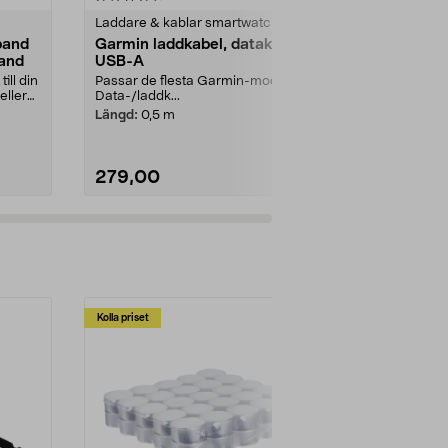
Laddare & kablar smartwatches
Laddare & ka
band
Garmin laddkabel, datakabel
Garmin ladd
and
USB-A
USB-C
ill din
Passar de flesta Garmin-modeller.
Passar de fle
eller
Data-/laddk...
Data-/laddk...
Längd:
0,5 m
Längd:
1 m
279,00
299,00
Lägg i varukorg
Lägg
Kolla priset
Multibuy