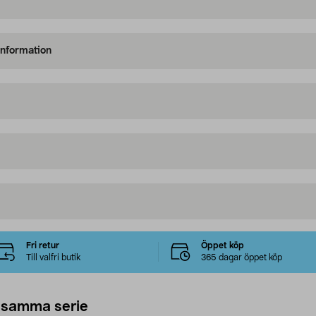
information
Fri retur
Öppet köp
Till valfri butik
365 dagar öppet köp
 samma serie