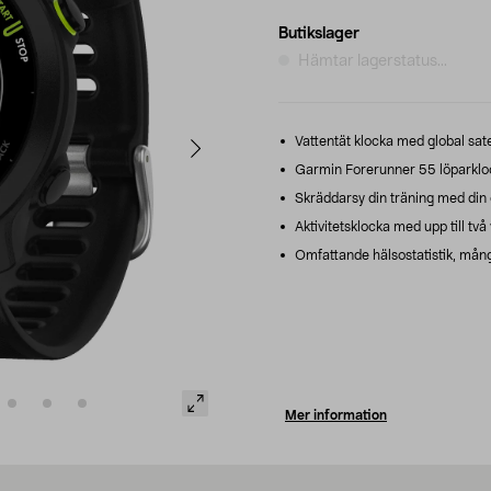
Butikslager
Hämtar lagerstatus...
Vattentät klocka med global sate
Garmin Forerunner 55 löparklo
Skräddarsy din träning med di
Aktivitetsklocka med upp till tv
Omfattande hälsostatistik, mångs
Mer information