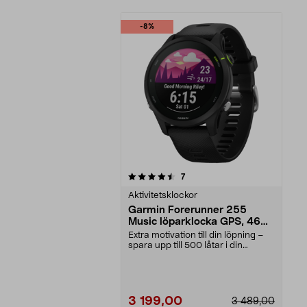
-8%
5av 5 stjärnor
recensioner
7
Aktivitetsklockor
Garmin Forerunner 255
Music löparklocka GPS, 46
mm
Extra motivation till din löpning –
spara upp till 500 låtar i din
träningsklock...
3 199,00
3 489,00