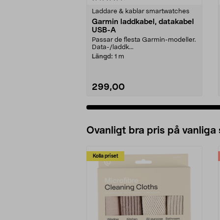
Laddare & kablar smartwatches
Garmin laddkabel, datakabel
USB-A
Passar de flesta Garmin-modeller.
Data-/laddk...
Längd:
1 m
299,00
Lägg i varukorg
Ovanligt bra pris på vanliga
Kolla priset