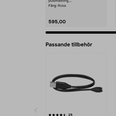
pulsmätning,...
Färg:
Rosa
595,00
Passande tillbehör
5av 5 stjärnor
4.5av 5 stjärnor
recensioner
25