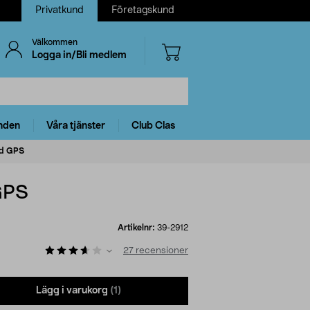
Privatkund
Företagskund
Välkommen
Logga in/Bli medlem
nden
Våra tjänster
Club Clas
ed GPS
GPS
Artikelnr:
39-2912
27
recensioner
Lägg i varukorg
(1)