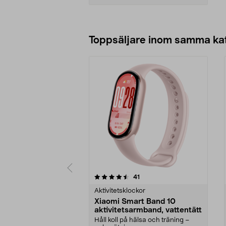
Lägg i varukorg
Toppsäljare inom samma ka
5 av 5 stjärnor
4.0 av 5 stjärnor
recensioner
41
Aktivitetsklockor
Xiaomi Smart Band 10
aktivitetsarmband, vattentätt
Håll koll på hälsa och träning –