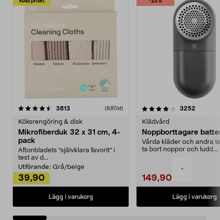
Kolla priset
-25%
4.0av 5 stjärnor
recensioner
4.5av 5 stjärnor
recensio
3813
3252
(9,97/st)
Köksrengöring & disk
Klädvård
Mikrofiberduk 32 x 31 cm, 4-
Noppborttagare batter
pack
Vårda kläder och andra tex
ta bort noppor och ludd.
Aftonbladets "självklara favorit” i
Noppborttagaren fräs...
test av d...
Utförande:
Grå/beige
-
39,90
149,90
Lägg i varukorg
Lägg i varukorg