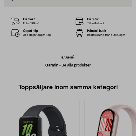
Fri frakt
Fri retur
Från 599 kr*
Till valfri butik
Öppet köp
Hämta i butik
365 dagar öppet köp
Beställ online, från butikslager
Garmin
-
Se alla produkter
Toppsäljare inom samma kategori