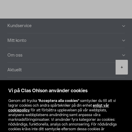
Sidfot
Kundservice
Mitt konto
Om oss
Product
+
Aktuellt
quantity
Våra bolag
Vi på Clas Ohlson använder cookies
Hitta butik
Genom att trycka
”Acceptera alla cookies”
samtycker du till att vi
lagrar cookies och andra spårtekniker på din enhet
enligt vår
cookiepolicy
för att förbättra upplevelsen på vår webbplats,
SE
NO
FI
analysera webbplatsens användning samt anpassa våra
marknadsföringsinsatser. Vi använder fyra kategorier av cookies:
nödvändiga, funktionella, analys och annonsering. För nödvändiga
cookies krävs inte ditt samtycke eftersom dessa cookies är