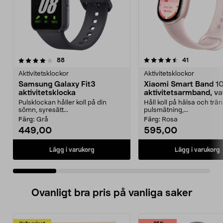
4.5 av 5 stjärnor
recensioner
4.5 av 5 stjärnor
recensioner
88
41
Aktivitetsklockor
Aktivitetsklockor
Samsung Galaxy Fit3
Xiaomi Smart Band 1
aktivitetsklocka
aktivitetsarmband, va
Pulsklockan håller koll på din
Håll koll på hälsa och trä
sömn, syresätt...
pulsmätning,...
Färg:
Grå
Färg:
Rosa
449,00
595,00
Lägg i varukorg
Lägg i varukorg
Ovanligt bra pris på vanliga saker