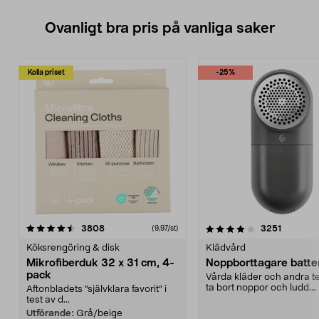
Ovanligt bra pris på vanliga saker
Kolla priset
-25%
4.0av 5 stjärnor
recensioner
4.5av 5 stjärnor
recensio
3808
3251
(9,97/st)
Köksrengöring & disk
Klädvård
Mikrofiberduk 32 x 31 cm, 4-
Noppborttagare batter
pack
Vårda kläder och andra tex
ta bort noppor och ludd.
Aftonbladets "självklara favorit” i
Noppborttagaren fräs...
test av d...
Utförande:
Grå/beige