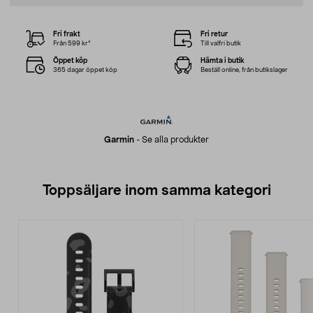
Fri frakt
Fri retur
Från 599 kr*
Till valfri butik
Öppet köp
Hämta i butik
365 dagar öppet köp
Beställ online, från butikslager
Garmin
-
Se alla produkter
Toppsäljare inom samma kategori