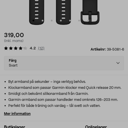
319,00
(inkl. moms)
4.2
(
12
)
Artikelnr:
39-5081-6
Select
Färg
variant
Svart
Byt armband på sekunder – inga verktyg behövs.
Klockarmband som passar Garmin-klockor med Quick release 20 mm.
Smidigt och bekvämt silikonarmband från Garmin.
Garmin-armband som passar handleder med omkrets 126–203 mm.
Perfekt för både träning och vardag – tål svett och vatten.
Mer information
Butikslager
Onlinelager