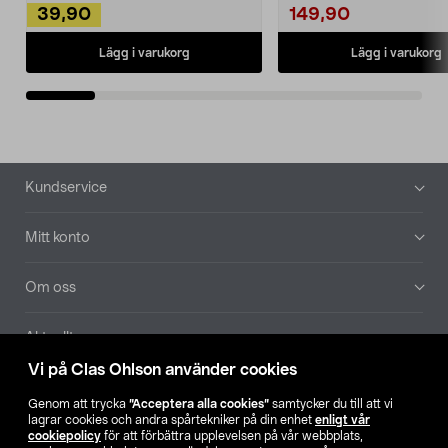
39,90
149,90
Lägg i varukorg
Lägg i varukorg
Sidfot
Kundservice
Mitt konto
Om oss
Aktuellt
Vi på Clas Ohlson använder cookies
Våra bolag
Genom att trycka
”Acceptera alla cookies”
samtycker du till att vi
lagrar cookies och andra spårtekniker på din enhet
enligt vår
Hitta butik
cookiepolicy
för att förbättra upplevelsen på vår webbplats,