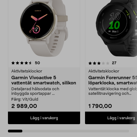
3.5av 5 stjärnor
recensioner
4.5av 5 stjärnor
recensioner
50
27
Aktivitetsklockor
Aktivitetsklockor
Garmin Vivoactive 5
Garmin Forerunner 5
vattentät smartwatch, silikon
löparklocka, smartwa
med GPS
Detaljerad hälsodata och
Vattentät klocka med glo
inbyggda sportappar ...
satellitnavigering och
skräddarsydda löpplaner.
Färg:
Vit/Guld
2 989,00
1 790,00
Lägg i varukorg
Lägg i varukorg