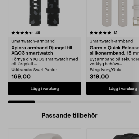
5.0 av 5 stjärnor
recensioner
5.0 av 5 stjärnor
recensioner
49
12
Smartwatch-armband
Smartwatch-armband
Xplora armband Djungel till
Garmin Quick Releas
XGO3 smartwatch
silikonarmband, 18 
Förnya din XGO3 smartwatch med
Byt armband på sekunder
ett färgglatt ...
verktyg behövs...
Utförande:
Svart Panter
Färg:
Ivory/Guld
169,00
319,00
Lägg i varukorg
Lägg i varukorg
Passande tillbehör