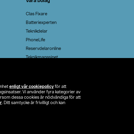
Våra bolag
Clas Fixare
Batteriexperten
Teknikdelar
PhoneLife
Reservdelaronline
Teknikmagasinet
enhet
enligt vår cookiepolicy
för att
insatser. Vi använder fyra kategorier av
tersom dessa cookies är nödvändiga för att
r
. Ditt samtycke är frivilligt och kan
itta butik