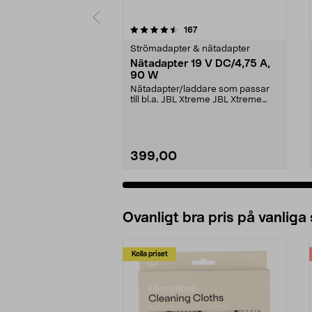
5 av 5 stjärnor
4.5 av 5 stjärnor
recensioner
167
Strömadapter & nätadapter
Nätadapter 19 V DC/4,75 A,
90 W
Nätadapter/laddare som passar
till bl.a. JBL Xtreme JBL Xtreme
2JBL BoomboxJBL B...
399,00
Ovanligt bra pris på vanliga
Kolla priset