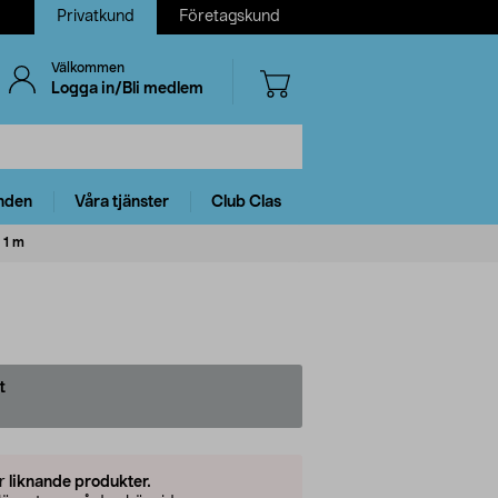
Privatkund
Företagskund
Välkommen
Logga in/Bli medlem
nden
Våra tjänster
Club Clas
 1 m
t
er
liknande produkter.