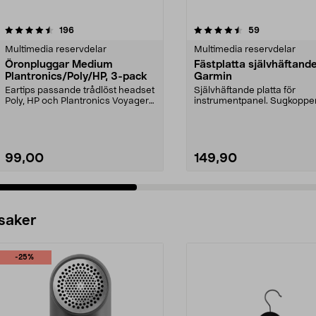
4.5 av 5 stjärnor
recensioner
4.5 av 5 stjärnor
recensioner
196
59
Multimedia reservdelar
Multimedia reservdelar
Öronpluggar Medium
Fästplatta självhäftand
Plantronics/Poly/HP, 3-pack
Garmin
Eartips passande trådlöst headset
Självhäftande platta för
Poly, HP och Plantronics Voyager
instrumentpanel. Sugkoppen
PRO, Legend 3...
på plattan. 2-pack, 89...
99,00
149,90
 saker
-25%