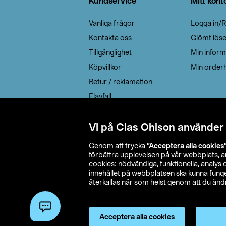
Kundservice
Mitt kont
Vanliga frågor
Logga in/R
Kontakta oss
Glömt lös
Tillgänglighet
Min inform
Köpvillkor
Min orderh
Retur / reklamation
Elavfall
Cookie policy
Leveransalternativ
Vi på Clas Ohlson använder
Genom att trycka
”Acceptera alla cookies
förbättra upplevelsen på vår webbplats, 
cookies: nödvändiga, funktionella, analys
innehållet på webbplatsen ska kunna funger
återkallas när som helst genom att du ändra
© 2026 Cla
Acceptera alla cookies