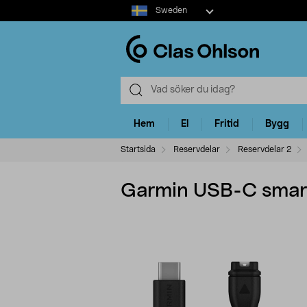
Select
Sweden
market
Hem
El
Fritid
Bygg
Startsida
Reservdelar
Reservdelar 2
Garmin USB-C smart