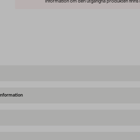
Information om den utgångna produkten finns l
information