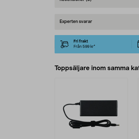
Experten svarar
Fri frakt
Från 599 kr*
Toppsäljare inom samma ka