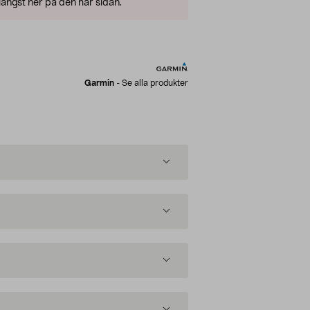
ängst ner på den här sidan.
Garmin
-
Se alla produkter