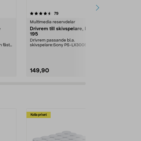
4.0 av 5 stjärnor
recensioner
5.0
79
1
Multimedia reservdelar
Laddare & ka
e
Drivrem till skivspelare, B-TT
Garmin ladd
195
USB-C
Drivrem passande bl.a.
Passar de fle
 fästs
skivspelare:Sony PS-LX300Sony
Data-/laddk...
PS-LX310.
149,90
299,00
Kolla priset
Multibuy