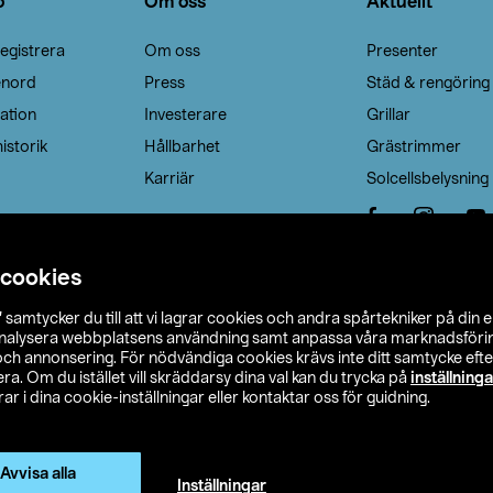
o
Om oss
Aktuellt
egistrera
Om oss
Presenter
enord
Press
Städ & rengöring
ation
Investerare
Grillar
istorik
Hållbarhet
Grästrimmer
Karriär
Solcellsbelysning
 cookies
”
samtycker du till att vi lagrar cookies och andra spårtekniker på din 
analysera webbplatsens användning samt anpassa våra marknadsförings
 och annonsering. För nödvändiga cookies krävs inte ditt samtycke ef
a. Om du istället vill skräddarsy dina val kan du trycka på
inställninga
r i dina cookie-inställningar eller kontaktar oss för guidning.
s Ohlson
Köpvillkor
Privacy statement
Klubbvillkor
H
Ändra till priser exklusive moms
Avvisa alla
Inställningar