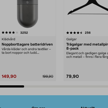
4.5av 5 stjärnor
recensioner
4.0av 5 stjärnor
recensioner
3252
256
Klädvård
Galgar
Noppborttagare batteridriven
Trägalgar med metallpi
8-pack
Vårda kläder och andra textilier –
ta bort noppor och ludd.
Elegant och gedigen galge a
Noppborttagaren fräs...
och metall – finns i flera färg
Galge med sv...
149,90
79,90
199,90
Lägg i varukorg
Lägg i varukorg