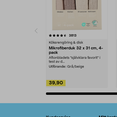
5av 5 stjärnor
4.0av 5 stjärnor
recensioner
3813
Köksrengöring & disk
Mikrofiberduk 32 x 31 cm, 4-
pack
Aftonbladets "självklara favorit” i
test av d...
Utförande:
Grå/beige
39,90
Lägg i varukorg
Sidfot