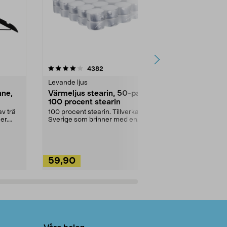
4.5av 5 stjärnor
recensioner
4.5
4382
2
Levande ljus
Rengöringsm
nne,
Värmeljus stearin, 50-pack,
Bikarbonat
100 procent stearin
Ett allsidigt 
städning och 
v trä
100 procent stearin. Tillverkade i
ute. Städa med
er.
Sverige som brinner med en
vacker och sotfri ...
59,90
49,90
Lägg i varukorg
Lägg