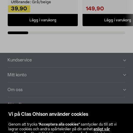
Utförande:
Grå/beige
39,90
149,90
Lägg i varukorg
Lägg i varukorg
Sidfot
Kundservice
Mitt konto
Om oss
Aktuellt
Vi på Clas Ohlson använder cookies
Våra bolag
Genom att trycka
”Acceptera alla cookies”
samtycker du till att vi
lagrar cookies och andra spårtekniker på din enhet
enligt vår