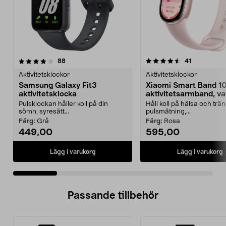
4.5 av 5 stjärnor
recensioner
4.5 av 5 stjärnor
recensioner
88
41
Aktivitetsklockor
Aktivitetsklockor
Samsung Galaxy Fit3
Xiaomi Smart Band 1
aktivitetsklocka
aktivitetsarmband, va
Pulsklockan håller koll på din
Håll koll på hälsa och trä
sömn, syresätt...
pulsmätning,...
Färg:
Grå
Färg:
Rosa
449,00
595,00
Lägg i varukorg
Lägg i varukorg
Passande tillbehör