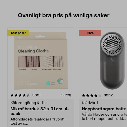
Ovanligt bra pris på vanliga saker
Kolla priset
-25%
4.0av 5 stjärnor
recensioner
4.5av 5 stjärnor
recensio
3813
3252
(9,97/st)
Köksrengöring & disk
Klädvård
Mikrofiberduk 32 x 31 cm, 4-
Noppborttagare batter
pack
Vårda kläder och andra tex
ta bort noppor och ludd.
Aftonbladets "självklara favorit” i
Noppborttagaren fräs...
test av d...