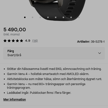
5 490,00
(inkl. moms)
4.9
(
14
)
Artikelnr:
39-5278-1
Select
Färg
variant
Svart/Grå
Stöttar din hälsosamma livsstil med EKG, sömncoachning och träning.
Garmin Venu 4 – holistisk smartwatch med AMOLED-skärm.
Aktivitetsklocka som mäter hälsa, sömn och återhämtning dygnet runt.
Garmin Venu – nu med 80+ träningsappar och personliga
träningsprogram.
Laddkabel ingår. Pulsklockan finns i flera färger.
Mer information