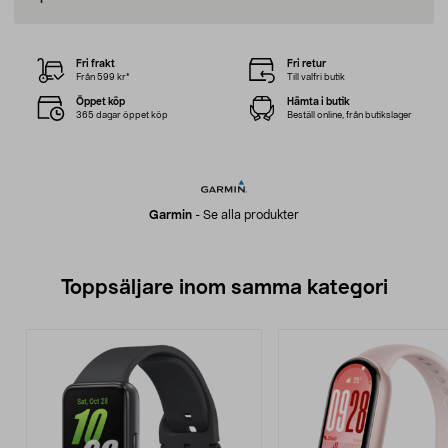
Fri frakt
Fri retur
Från 599 kr*
Till valfri butik
Öppet köp
Hämta i butik
365 dagar öppet köp
Beställ online, från butikslager
Garmin
-
Se alla produkter
Toppsäljare inom samma kategori