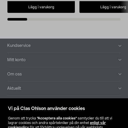
Lägg i varukorg
Lägg i varukorg
Sidfot
Kundservice
Mitt konto
Om oss
Aktuellt
Våra bolag
Vi på Clas Ohlson använder cookies
Hitta butik
Genom att trycka
”Acceptera alla cookies”
samtycker du till att vi
lagrar cookies och andra spårtekniker på din enhet
enligt vår
cookiepolicy
för att förbättra upplevelsen på vår webbplats,