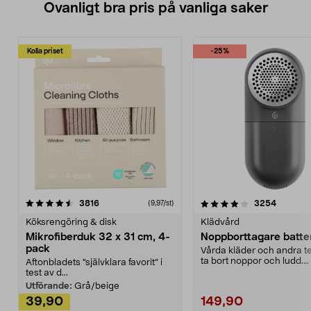
Ovanligt bra pris på vanliga saker
Kolla priset
-25%
4.0av 5 stjärnor
recensioner
4.5av 5 stjärnor
recensio
3816
3254
(9,97/st)
Köksrengöring & disk
Klädvård
Mikrofiberduk 32 x 31 cm, 4-
Noppborttagare batter
pack
Vårda kläder och andra tex
ta bort noppor och ludd.
Aftonbladets "självklara favorit” i
Noppborttagaren fräs...
test av d...
Utförande:
Grå/beige
39,90
149,90