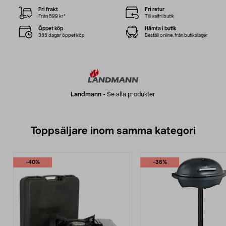
Fri frakt
Fri retur
Från 599 kr*
Till valfri butik
Öppet köp
Hämta i butik
365 dagar öppet köp
Beställ online, från butikslager
Landmann
-
Se alla produkter
Toppsäljare inom samma kategori
-40%
-36%