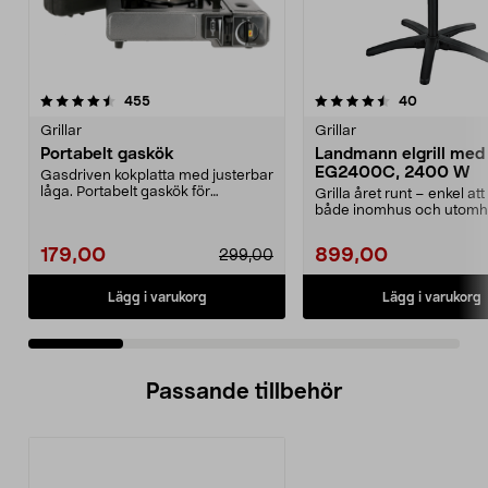
4.5 av 5 stjärnor
recensioner
4.5 av 5 stjärnor
recensione
455
40
Grillar
Grillar
Portabelt gaskök
Landmann elgrill med 
EG2400C, 2400 W
Gasdriven kokplatta med justerbar
låga. Portabelt gaskök för
Grilla året runt – enkel a
matlagning utomhus,...
både inomhus och utomh
Landmann EG2400C ...
179,00
899,00
299,00
Lägg i varukorg
Lägg i varukorg
Passande tillbehör