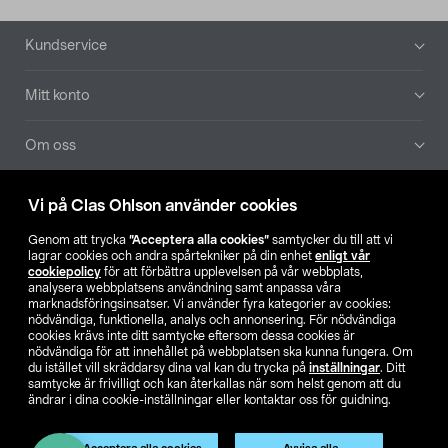
Sidfot
Kundservice
Mitt konto
Om oss
Aktuellt
Vi på Clas Ohlson använder cookies
Genom att trycka
”Acceptera alla cookies”
samtycker du till att vi
Våra bolag
lagrar cookies och andra spårtekniker på din enhet
enligt vår
cookiepolicy
för att förbättra upplevelsen på vår webbplats,
analysera webbplatsens användning samt anpassa våra
Hitta butik
marknadsföringsinsatser. Vi använder fyra kategorier av cookies:
nödvändiga, funktionella, analys och annonsering. För nödvändiga
cookies krävs inte ditt samtycke eftersom dessa cookies är
SE
NO
FI
nödvändiga för att innehållet på webbplatsen ska kunna fungera. Om
du istället vill skräddarsy dina val kan du trycka på
inställningar
. Ditt
samtycke är frivilligt och kan återkallas när som helst genom att du
ändrar i dina cookie-inställningar eller kontaktar oss för guidning.