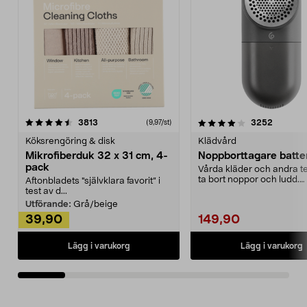
4.0av 5 stjärnor
recensioner
4.5av 5 stjärnor
recensio
3813
3252
(9,97/st)
Köksrengöring & disk
Klädvård
Mikrofiberduk 32 x 31 cm, 4-
Noppborttagare batter
pack
Vårda kläder och andra tex
ta bort noppor och ludd.
Aftonbladets "självklara favorit” i
Noppborttagaren fräs...
test av d...
Utförande:
Grå/beige
39,90
149,90
Lägg i varukorg
Lägg i varukorg