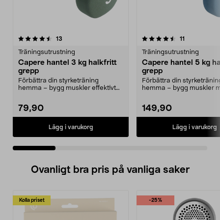
4.5 av 5 stjärnor
recensioner
4.5 av 5 stjärnor
recensioner
13
11
Träningsutrustning
Träningsutrustning
Capere hantel 3 kg halkfritt
Capere hantel 5 kg hal
grepp
grepp
Förbättra din styrketräning
Förbättra din styrketränin
hemma – bygg muskler effektivt
hemma – bygg muskler 
med hantlar. Capere h...
hantlar. Capere hantel 5 kg
79,90
149,90
Lägg i varukorg
Lägg i varukorg
Ovanligt bra pris på vanliga saker
Kolla priset
-25%