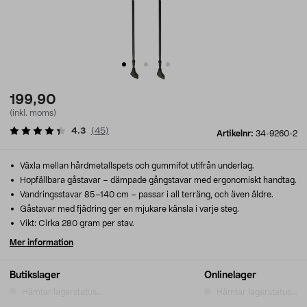
199,90
(inkl. moms)
4.3
(
45
)
Artikelnr:
34-9260-2
Växla mellan hårdmetallspets och gummifot utifrån underlag.
Hopfällbara gåstavar – dämpade gångstavar med ergonomiskt handtag.
Vandringsstavar 85–140 cm – passar i all terräng, och även äldre.
Gåstavar med fjädring ger en mjukare känsla i varje steg.
Vikt: Cirka 280 gram per stav.
Mer information
Butikslager
Onlinelager
Hämtar lagerstatus...
Hämtar lagerstatus...