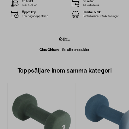
Fri frakt
Fri retur
Från 599 kr*
Till valfri butik
Öppet köp
Hämta i butik
365 dagar öppet köp
Beställ online, från butikslager
Clas Ohlson
-
Se alla produkter
Toppsäljare inom samma kategori