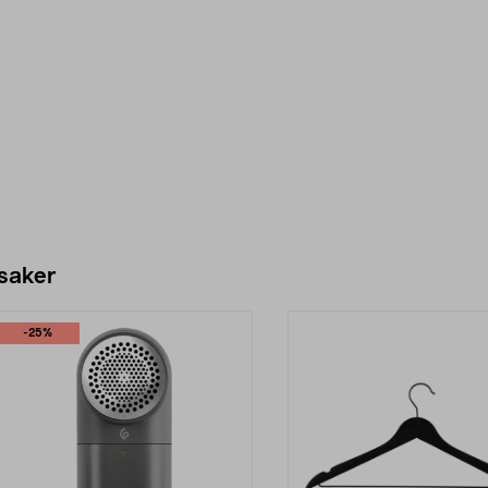
 saker
-25%