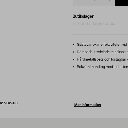
quantity
Butikslager
Hämtar lagerstatus...
Gåstavar ökar effektiviteten vi
Dämpade, tredelade teleskopstava
Hårdmetallspets och löstagbar 
Bekvämt handtag med justerbar
027-02-03
Mer information