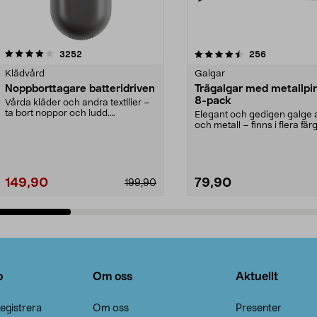
4.5av 5 stjärnor
recensioner
4.0av 5 stjärnor
recensioner
3252
256
Klädvård
Galgar
Noppborttagare batteridriven
Trägalgar med metallpi
8-pack
Vårda kläder och andra textilier –
ta bort noppor och ludd.
Elegant och gedigen galge a
Noppborttagaren fräs...
och metall – finns i flera färg
Galge med sv...
149,90
79,90
199,90
Lägg i varukorg
Lägg i varukorg
o
Om oss
Aktuellt
egistrera
Om oss
Presenter