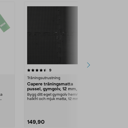
4.5 av 5 stjärnor
recensioner
4.5
9
6
Träningsutrustning
Träningsutrus
Capere träningsmatta
Capere yog
pussel, gymgolv, 12 mm, 4-
22x14x7 c
k
pack
ka
Bygg ditt eget gymgolv hemma –
Yogakloss för
halkfri och mjuk matta, 12 mm
yogaposition
tjock. Träningsmatt...
i solid kork...
149,90
119,90