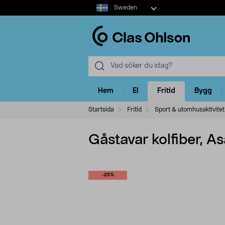
Select
Sweden
market
Hem
El
Fritid
Bygg
Startsida
Fritid
Sport & utomhusaktivitet
Gåstavar kolfiber, As
-25%