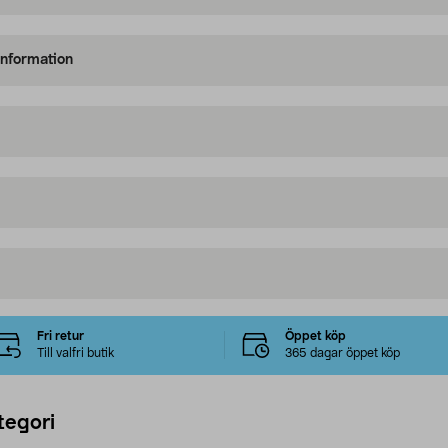
information
Fri retur
Öppet köp
Till valfri butik
365 dagar öppet köp
tegori