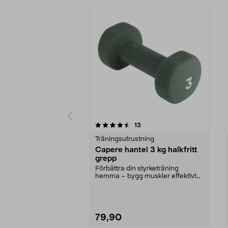
5 av 5 stjärnor
4.5 av 5 stjärnor
recensioner
13
Träningsutrustning
Capere hantel 3 kg halkfritt
grepp
Förbättra din styrketräning
hemma – bygg muskler effektivt
med hantlar. Capere h...
79,90