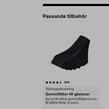
Passande tillbehör
5av 5 stjärnor
recensioner
874
Träningsutrustning
Gummifötter till gåstavar
Byt ut de slitna gummifötterna och
få bättre fäste. 2-pack.