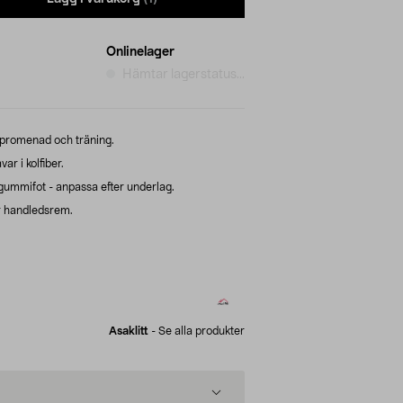
Onlinelager
Hämtar lagerstatus...
d promenad och träning.
r i kolfiber.
gummifot - anpassa efter underlag.
 handledsrem.
Asaklitt
-
Se alla produkter