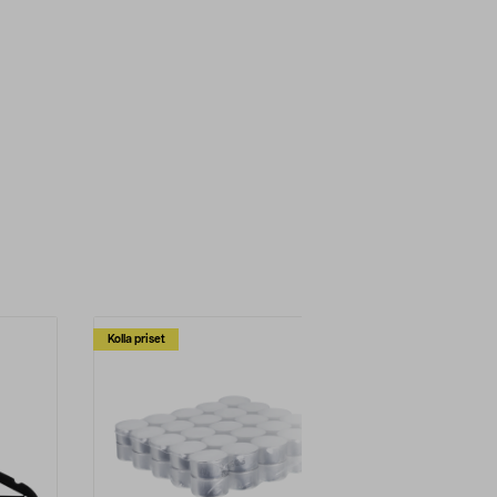
Kolla priset
Multibuy