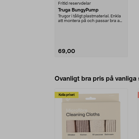
Fritid reservdelar
Truga BungyPump
Trugor i tåligt plastmaterial. Enkla
att montera på och passar bra att
använda v...
69,00
Lägg i varukorg
Ovanligt bra pris på vanliga
Kolla priset