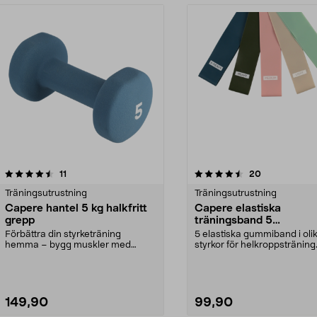
4.5 av 5 stjärnor
recensioner
4.5 av 5 stjärnor
recensioner
11
20
Träningsutrustning
Träningsutrustning
Capere hantel 5 kg halkfritt
Capere elastiska
grepp
träningsband 5
motståndsnivåer 5-pac
Förbättra din styrketräning
5 elastiska gummiband i oli
hemma – bygg muskler med
styrkor för helkroppsträning
hantlar. Capere hantel 5 kg...
hemma. Capere elastis...
149,90
99,90