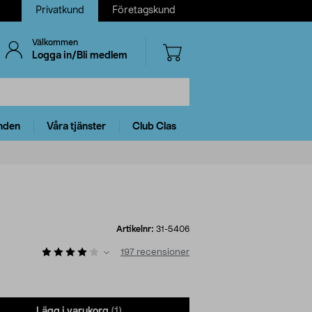
Privatkund
Företagskund
Välkommen
Logga in/Bli medlem
nden
Våra tjänster
Club Clas
Artikelnr:
31-5406
197
recensioner
Lägg i varukorg
(1)