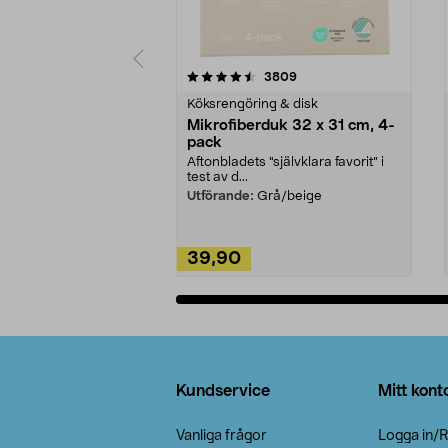
5av 5 stjärnor
4.0av 5 stjärnor
recensioner
3809
Köksrengöring & disk
Mikrofiberduk 32 x 31 cm, 4-
pack
Aftonbladets "självklara favorit” i
test av d...
Utförande:
Grå/beige
39,90
Lägg i varukorg
Sidfot
Kundservice
Mitt kont
Vanliga frågor
Logga in/R