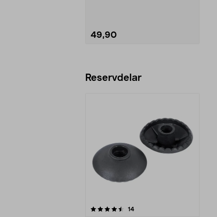
49,90
Lägg i varukorg
Reservdelar
5av 5 stjärnor
recensioner
14