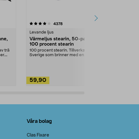
4.5av 5 stjärnor
recensioner
4.5
4378
2
Levande ljus
Rengöringsm
nne,
Värmeljus stearin, 50-pack,
Bikarbonat
100 procent stearin
Ett allsidigt 
städning och 
v trä
100 procent stearin. Tillverkade i
ute. Städa med
er.
Sverige som brinner med en
vacker och sotfri ...
59,90
49,90
Lägg i varukorg
Lägg
Våra bolag
Clas Fixare