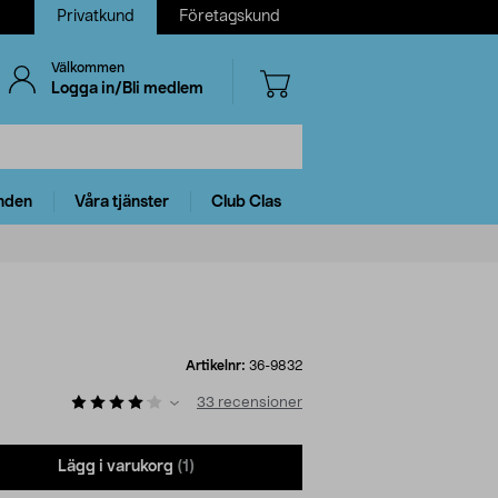
Privatkund
Företagskund
Välkommen
Logga in/Bli medlem
nden
Våra tjänster
Club Clas
Artikelnr:
36-9832
33
recensioner
Lägg i varukorg
(1)