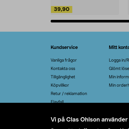
39,90
Lägg i varukorg
Sidfot
Kundservice
Mitt kont
Vanliga frågor
Logga in/R
Kontakta oss
Glömt lös
Tillgänglighet
Min inform
Köpvillkor
Min orderh
Retur / reklamation
Elavfall
Cookie policy
Leveransalternativ
Vi på Clas Ohlson använder