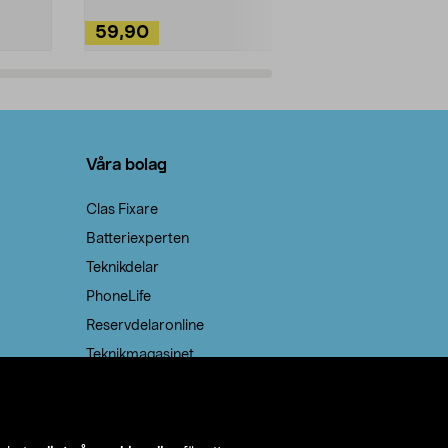
59,90
49,90
Lägg i varukorg
Lägg
Våra bolag
Clas Fixare
Batteriexperten
Teknikdelar
PhoneLife
Reservdelaronline
Teknikmagasinet