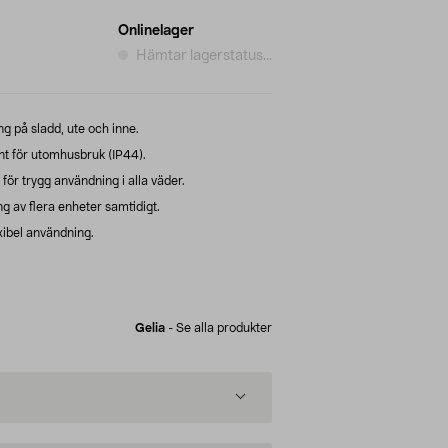
Onlinelager
Hämtar lagerstatus...
ng på sladd, ute och inne.
t för utomhusbruk (IP44).
ör trygg användning i alla väder.
g av flera enheter samtidigt.
xibel användning.
Gelia
-
Se alla produkter