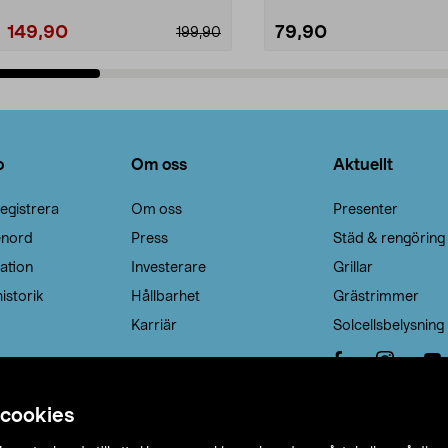
149,90
79,90
199,90
Lägg i varukorg
Lägg i varukorg
o
Om oss
Aktuellt
egistrera
Om oss
Presenter
enord
Press
Städ & rengöring
ation
Investerare
Grillar
istorik
Hållbarhet
Grästrimmer
Karriär
Solcellsbelysning
 cookies