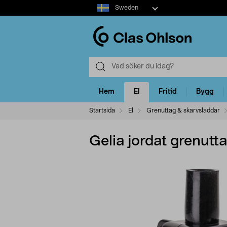
Select
Sweden
market
Hem
El
Fritid
Bygg
Startsida
El
Grenuttag & skarvsladdar
Gelia jordat grenutt