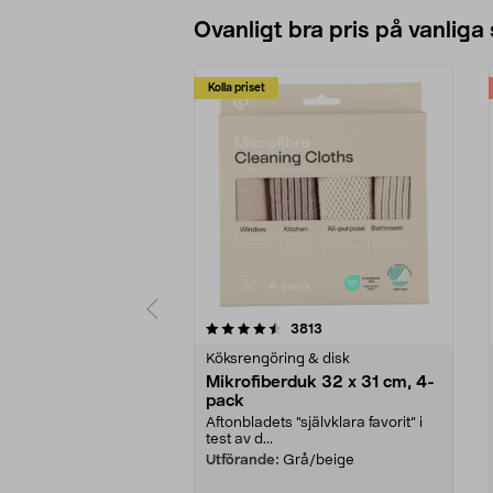
Ovanligt bra pris på vanliga
Kolla priset
5av 5 stjärnor
4.0av 5 stjärnor
recensioner
3813
Köksrengöring & disk
Mikrofiberduk 32 x 31 cm, 4-
pack
Aftonbladets "självklara favorit” i
test av d...
Utförande:
Grå/beige