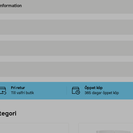
information
Fri retur
Öppet köp
Till valfri butik
365 dagar öppet köp
tegori