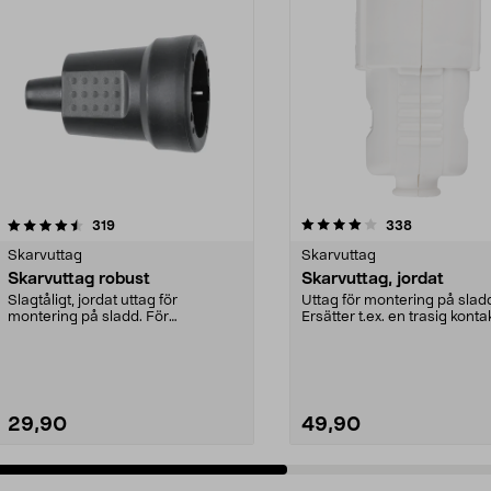
4.0 av 5 stjärnor
recensioner
4.5 av 5 stjärnor
recensioner
319
338
Skarvuttag
Skarvuttag
Skarvuttag robust
Skarvuttag, jordat
Slagtåligt, jordat uttag för
Uttag för montering på slad
montering på sladd. För
Ersätter t.ex. en trasig konta
användning i torra utrymmen...
en skarvsladd.
29,90
49,90