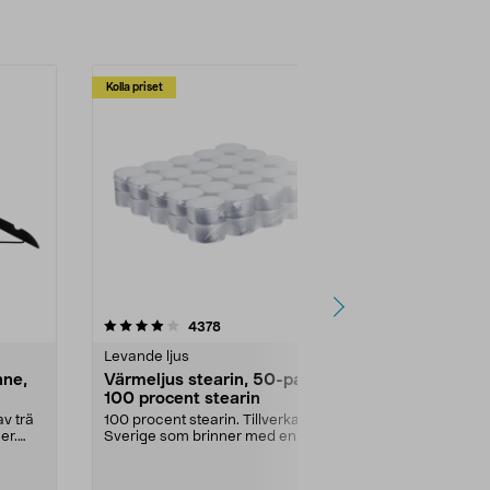
Kolla priset
Multibuy
4.5av 5 stjärnor
recensioner
4.5
4378
2
Levande ljus
Rengöringsm
nne,
Värmeljus stearin, 50-pack,
Bikarbonat
100 procent stearin
Ett allsidigt 
städning och 
v trä
100 procent stearin. Tillverkade i
ute. Städa med
er.
Sverige som brinner med en
vacker och sotfri ...