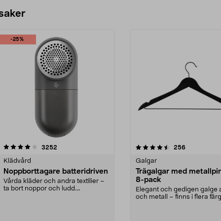
 saker
-25%
4.5av 5 stjärnor
recensioner
4.0av 5 stjärnor
recensioner
3252
256
Klädvård
Galgar
Noppborttagare batteridriven
Trägalgar med metallpi
8-pack
Vårda kläder och andra textilier –
ta bort noppor och ludd.
Elegant och gedigen galge a
Noppborttagaren fräs...
och metall – finns i flera färg
Galge med sv...