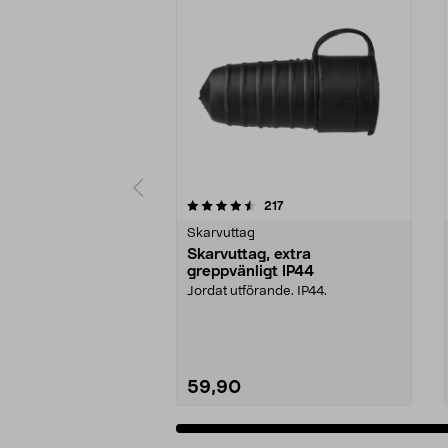
5 av 5 stjärnor
4.5 av 5 stjärnor
recensioner
217
Skarvuttag
Skarvuttag, extra
greppvänligt IP44
Jordat utförande. IP44.
59,90