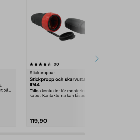
4.5 av 5 stjärnor
recensioner
4.0
90
6
Stickproppar
CEE-uttag &-
Stickpropp och skarvuttag
Skarvuttag 
IP44
Garo
d.
kt på
Tåliga kontakter för montering på
Lös koppling 
kabel. Kontakterna kan låsas i
på trefaskabl
varandra. Skölj...
med IP44 – go
119,90
89,90